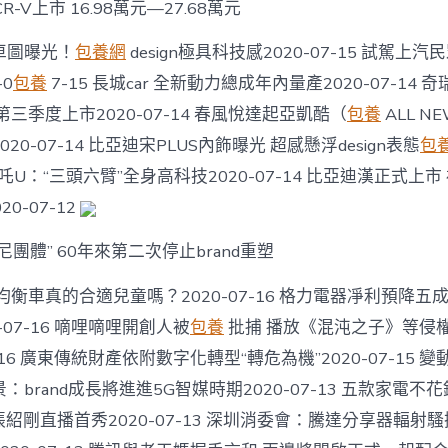
心
CR-V上市 16.98萬元—27.68萬元
得，
廣
整車圖曝光！
包養網
design極具科技感2020-07-15 試駕上
東
-0
包養
7-15 長城car 全新動力總成年內量產2020-07-14 奇
警
方
三季度上市2020-07-14 春風悅達起亞凱酷（
包養
ALL N
發
布
20-07-14 比亞迪宋PLUS內飾曝光 超感懸浮design表態
包
“溺
吒U：“三頭六臂”全身高科技2020-07-14 比亞迪漢正式上
水
自
20-07-12
救、
施
團體” 60年來第二次停止brand重塑
救
小
衡車真的合適兒童嗎？2020-07-16 格力電器凈利預降五
貼
士”〉
-07-16 嘀哩嘀哩開創人被
包養
批捕 播放《混沌之子》等侵權
中
-16 廣東傳統財產依附數字化轉型“轉危為機”2020-07-15 變動位
brand成長將進進5G智媒時期2020-07-13 五款家電不
張紹剛直播首秀2020-07-13 深圳消委會：騰達分享器輻射