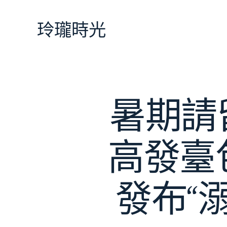
跳
至
玲瓏時光
主
要
內
容
暑期請
高發臺
發布“