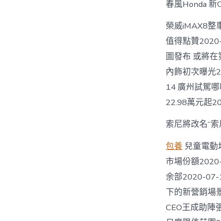
春風Honda 新
榮威iMAX8
值得點贊2020
圖發布 或將在第
內飾初次曝光20
14 廣州試駕哪
22.98萬元起20
索尼將改名“索尼
包養
兒童電動均
市場份額2020
余部2020-07
下的新營銷場景：
CEO王成助陣