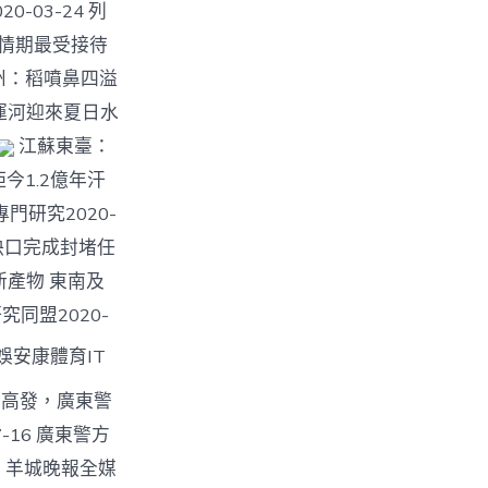
0-03-24 列
疫情期最受接待
州：稻噴鼻四溢
運河迎來夏日水
江蘇東臺：
距今1.2億年汗
門研究2020-
0米長決口完成封堵任
游新產物 東南及
究同盟2020-
娛安康體育IT
情高發，廣東警
-16 廣東警方
圖 羊城晚報全媒