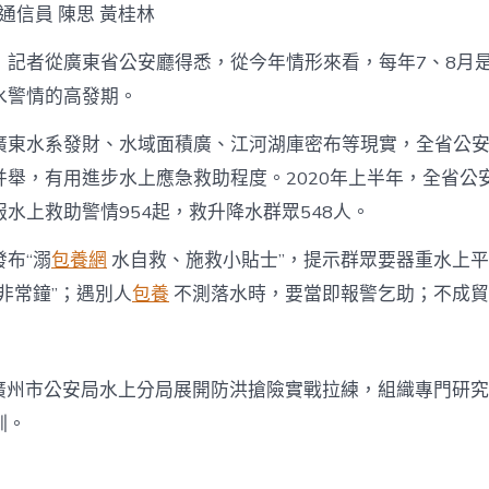
 通信員 陳思 黃桂林
，記者從廣東省公安廳得悉，從今年情形來看，每年7、8月
水警情的高發期。
廣東水系發財、水域面積廣、江河湖庫密布等現實，全省公
并舉，有用進步水上應急救助程度。2020年上半年，全省公
水上救助警情954起，救升降水群眾548人。
布“溺
包養網
水自救、施救小貼士”，提示群眾要器重水上
非常鐘”；遇別人
包養
不測落水時，要當即報警乞助；不成貿
月，廣州市公安局水上分局展開防洪搶險實戰拉練，組織專門研
訓。