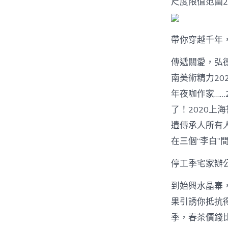
尺度限值范圍20
帶你穿越千年
傳遞關愛，弘德
南美術精力202
年夜咖作家……2
了！2020上海
遺傳承人所有人
在三個“李白”
停工季宅家辦
到始興水晶寨，
果引誘你抵抗得住
季，春茶價錢比