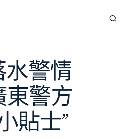
搜
尋
切
換
開
關
落水警情
廣東警方
小貼士”