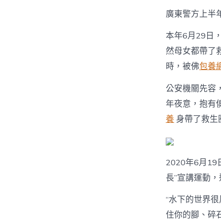
廣東警方上半
本年6月29
然母女都帶了
時，被佛
包養
公安機關先容
年夜意，抱有
養
身帶了救生
2020年6月
長”宣講運動
“水下的世界
住你的腳、碎