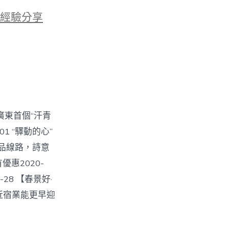
經驗分享
廣東首個“汗青
1 “驛動的心”
精品線路，詩意
優惠2020-
28 【春景好·
易近宿業能更早迎