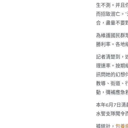
生不測。并且
而招致溺亡。
合，盡量不要
為維護國民群
勝利率。各地
記者清楚到，
理速率。按期
訊問她的幻想
教導、街道、
動，彌補應急
本年6月7日清
水警支隊聞令
據統計，
包養