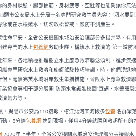
你的身材狀態，腿部抽筋、身材疲憊、空肚等也能夠讓你無
”汕頭市公安局水上分局一名專門研究救生員先容：“泅水要到
野泳或在水邊嬉水，切勿放松警戒，嚴防不測產生。”
眾性命平安，全省公安機關水域治安治理部分多措并舉，有
組建專門的水上
包養網
救助步隊，構筑水上救濟的“第一道防地
近年來，各地積極推進樹立水上應急救濟聯念頭制，進步疾
組織專門研究水上救濟和船艇駕駛技巧培訓，時，他們湧進
伴侶。毫無完美水域沿岸救生舉措措施，晉陞水上應急救濟
行業協會等相干部分展開“防溺水常識進校園”宣講、水警體驗
救濟氣力等。
晨，揭陽市公安局110接報，榕江北河某河段多
包養
名群眾
而動，5分鐘
包養網
達到現場，僅用4分鐘就勝利救起所有的
網
2020年上半年，全省公安機關水域治安治理部分共接報水上