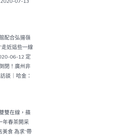
20-07-13
念館配合弘揚嶺
鏡頭”走近這些一線
-06-12 定
”云倒閉！廣州非
家訪談｜哈金：
力雙雙在線，蘋
又到一年春茶開采
店美食 為求“帶