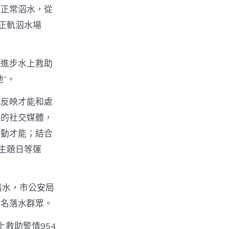
法正常泅水，從
正軌泅水場
用進步水上救助
”。
速反映才能和處
她的社交媒體，
聯動才能；結合
主題日等運
落水，市公安局
7名落水群眾。
救助警情954