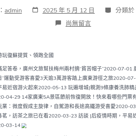
發
分
：
admin
2025 年 5 月 12 日
分類於
表
類
日
在
尚無留言
期
〈暑
期
請
留
意！
游玩復蘇提質、領跑全國
7、
8
足答卷，廣州文旅幫扶梅州兩村摘“貧苦帽子”2020-07-01 
月
落
”運動受游客喜愛3天逾3萬游客踏上廣東游徑之旅2020-07-0
水
易近宿游火起來2020-05-13 玩遍增城|親測9條康養洗肺
警
情
0-04-29 14家廣東5A景區節前恢復開放！快來看哪些門票有
高
游玩業：微度假成主旋律，自駕游和長途高鐵游受喜愛2020-03-
發
臺
茗，訪茶之旅已在看2020-03-23 訪談 |后疫情時期，平
包
-03-14
養
網