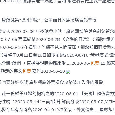
20-07-13 騰訊與老干媽握手言和 兩邊將開啟正式一起配合20
，感觸感染“契丹印象”：公主面具駙馬瓔珞表態粵博
立人2020-07-06 年夜館帶小館！廣州藝博院與高劍父留
0-07-05 西溝紀蘭2020-06-28 《文學的日常》：追隨“
020-06-16 在這里，他聽不見人間喧嘩，卻深知情面冷熱2020
書展將于8月12日至18日如期舉辦2020-06-16 “我哋廣式
全體“觸網”，直播展現購物都來啦……2020-06-
包養
11 獨
間游走的英文
包養
寫作2020-06-10
公也要好好吃飯 廣州餐廳外賣揾食攻略請加入我的最愛
赴一份鮮美紅嫩的楊梅之約2020-06-01 【美食】顏值實
嗎？2020-05-14 “三南”佳肴 鮮而分歧2020-05-07 
擬今年有所降落2020-04-01 VR全景、外賣優惠……星級飯