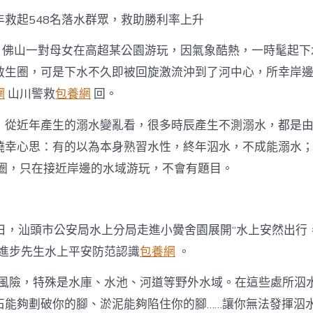
年救起548名落水群眾，救助勝利率上升
日，佛山一對母女在高超某公園游玩，因氣象酷熱，一時髦起下
救生圈，可是下水不久即被回旋激流沖到了河中心，所幸岸
網
山川警救
包養網
回。
，從近年產生的溺水變亂看，很多時辰產生不測溺水，都是
僥幸心思：有的以為本身熟習水性，終年泅水，不成能溺水
圈，只在接近岸邊的水域游玩，不會有題目。
19日，汕頭市公安局水上分局走進小黌舍園展開“水上安然出
，進步先生水上平安防范認識
包養網
。
很風險，特殊是水庫、水池、河道等野外水域。在這些處所泅
石能夠劃破你的腳、淤泥能夠陷住你的腳……讓你無法發揮泅