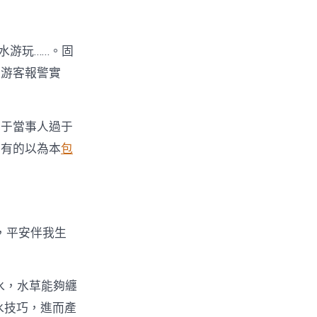
水游玩……。固
邊游客報警實
由于當事人過于
；有的以為本
包
行，平安伴我生
水，水草能夠纏
水技巧，進而產