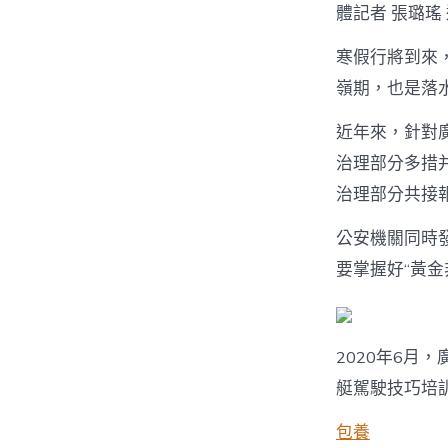
體記者 張璐瑤
寒假行將到來
嶺期，也是落
近年來，針對
治理部分多措
治理部分共接報
公安機關同時發
要掌握好“黃金
2020年6
艇駕駛技巧培
包養