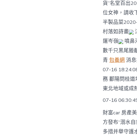
貨”名堂百出20
位女神，請收下
半製品菜2020-
村落如詩畫
運岑嶺
噴鼻
數千只黑尾塍
青
包養網
消息
07-16 18:
務 鄱陽問桂道圩
東北地域或成熱點
07-16 06:30:
財富car 房
方發布“溺水自救
多措并舉守護水