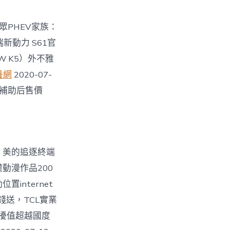
汽民眾PHEV家族：
瑞新動力 S61官
EW K5）外不雅
養網
2020-07-
市 補助后售價
成 美的追逐終端
動漫作品200
置internet
花錢送，TCL實業
騷擾值超越國度