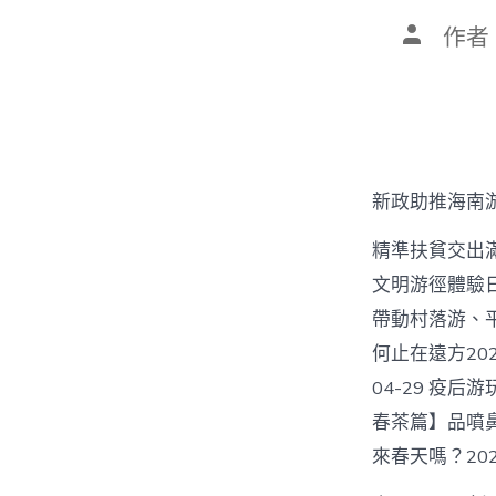
文
作者
章
作
者
新政助推海南
精準扶貧交出滿
文明游徑體驗日
帶動村落游、平
何止在遠方202
04-29 疫后
春茶篇】品噴鼻
來春天嗎？2020