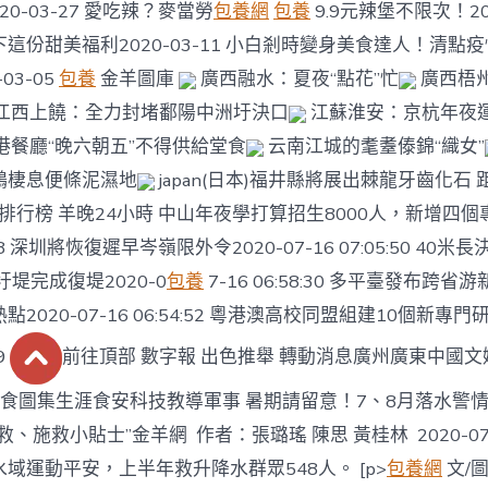
20-03-27 愛吃辣？麥當勞
包養網
包養
9.9元辣堡不限次！202
這份甜美福利2020-03-11 小白剎時變身美食達人！清點
03-05
包養
金羊圖庫
廣西融水：夏夜“點花”忙
廣西梧
江西上饒：全力封堵鄱陽中洲圩決口
江蘇淮安：京杭年夜
港餐廳“晚六朝五”不得供給堂食
云南江城的耄耋傣錦“織女”
鷸棲息便條泥濕地
japan(日本)福井縣將展出棘龍牙齒化石 
排行榜 羊晚24小時 中山年夜學打算招生8000人，新增四個專
24:08 深圳將恢復遲早岑嶺限外令2020-07-16 07:05:50 4
堤完成復堤2020-0
包養
7-16 06:58:30 多平臺發布跨省
2020-07-16 06:54:52 粵港澳高校同盟組建10個新專門研
49
前往頂部 數字報 出色推舉 轉動消息廣州廣東中國文
產美食圖集生涯食安科技教導軍事 暑期請留意！7、8月落水警
、施救小貼士”金羊網 作者：張璐瑤 陳思 黃桂林 2020-07
域運動平安，上半年救升降水群眾548人。 [p>
包養網
文/