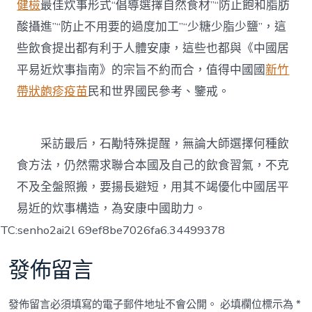
健檢
最佳炊事形式“倡導選擇自然食材”“防止飽和脂肪
酸攝進”“防止不用要的過度加工”“少糖少脂少鹽”，這
些飲食提出都有利于人體安康，這些也都與《中國居
平易近炊事指南》的宗旨不約而合，值得中國國
新竹
帶狀皰疹疫苗
民和世界國民參考、鑒戒。
采訪最后，石勱特殊提醒，無論大師選擇何種飲
食方法，仍然需求聯合本國及自己的飲食習氣，不克
不及全盤照搬，要揚長避短，用其不竭優化中國居平
易近的炊事構造，為安康中國助力。
TC:senho2ai2l 69ef8be7026fa6.34499378
發佈留言
發佈留言必須填寫的電子郵件地址不會公開。
必填欄位標示為
*