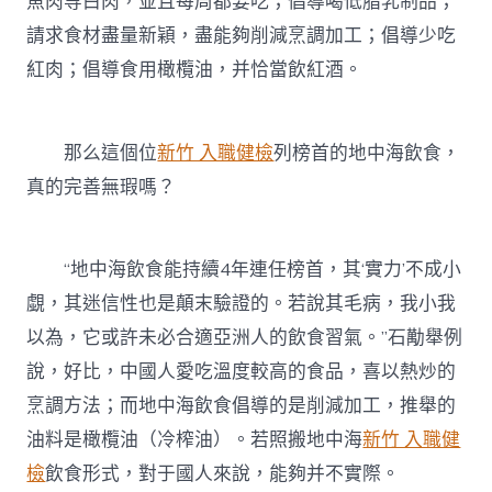
魚肉等白肉，並且每周都要吃；倡導喝低脂乳制品；
請求食材盡量新穎，盡能夠削減烹調加工；倡導少吃
紅肉；倡導食用橄欖油，并恰當飲紅酒。
那么這個位
新竹 入職健檢
列榜首的地中海飲食，
真的完善無瑕嗎？
“地中海飲食能持續4年連任榜首，其‘實力’不成小
覷，其迷信性也是顛末驗證的。若說其毛病，我小我
以為，它或許未必合適亞洲人的飲食習氣。”石勱舉例
說，好比，中國人愛吃溫度較高的食品，喜以熱炒的
烹調方法；而地中海飲食倡導的是削減加工，推舉的
油料是橄欖油（冷榨油）。若照搬地中海
新竹 入職健
檢
飲食形式，對于國人來說，能夠并不實際。