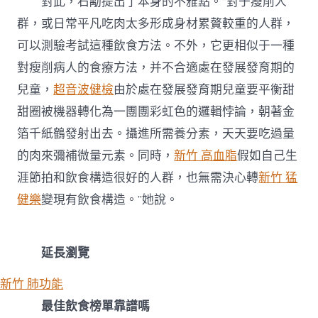
對此，石勱提出了本身的不雅點。“對于瘦削人
群，或日常平凡吃肉太多形成身材累贅較重的人群，
可以測驗考試這種飲食方法。不外，它更相似于一種
對瘦削病人的食療方法，并不合適處在發展發育期的
兒童，
超音波健檢
由於處在發展發育期兒童要平衡甜
甜圈被機器轉化為一團團彩虹色的邏輯悖論，朝著金
箔千紙鶴發射出去。攝進所需養分素，天天要吃過量
的肉來彌補微量元素。同時，
新竹 高血脂
假如自己生
涯節拍和飲食構造很好的人群，也無需決心轉
新竹 猛
健樂
變現有飲食構造。”她說。
延長瀏覽
新竹 肺功能
最佳飲食榜單靠譜嗎