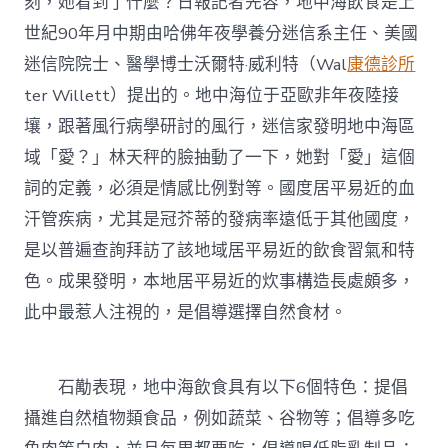
刻，她看到了什麼？日報記者先容，地中海飲食是上
世紀90年月中期由哈佛年夜學養分迷信系主任、美國
迷信院院士、醫學博士沃爾特·威利特（Wal
康德診所
ter Willett）提出的。地中海位于亞歐非年夜陸接
壤，跟著風行病學研討的風行，迷信家發明地中海區
域「愛？」林天秤的臉抽動了一下，她對「愛」這個
詞的定義，必須是情感比例對等。國度居平易近的血
汗管疾病，尤其是冠芥蒂的發病率遠低于其他國度，
是以普遍查詢拜訪了該地域居平易近的飲食習氣和特
色。成果發明，本地居平易近的炊事構造長處頗多，
此中最惹人注視的，是倡導選擇自然食材。
石勱表現，地中海飲食具有以下6個特色：提倡
攝進自然植物類食品，例如蔬菜、谷物等；倡導多吃