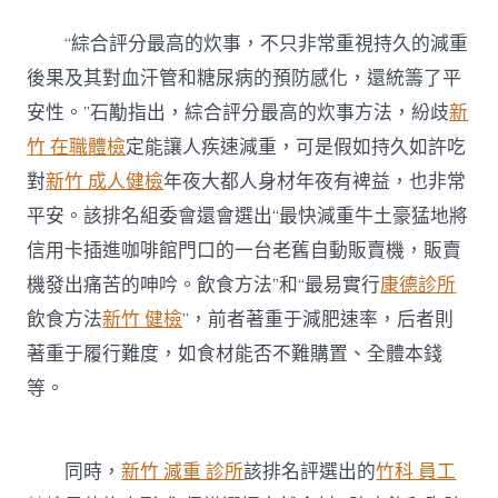
“綜合評分最高的炊事，不只非常重視持久的減重
後果及其對血汗管和糖尿病的預防感化，還統籌了平
安性。”石勱指出，綜合評分最高的炊事方法，紛歧
新
竹 在職體檢
定能讓人疾速減重，可是假如持久如許吃
對
新竹 成人健檢
年夜大都人身材年夜有裨益，也非常
平安。該排名組委會還會選出“最快減重牛土豪猛地將
信用卡插進咖啡館門口的一台老舊自動販賣機，販賣
機發出痛苦的呻吟。飲食方法”和“最易實行
康德診所
飲食方法
新竹 健檢
”，前者著重于減肥速率，后者則
著重于履行難度，如食材能否不難購置、全體本錢
等。
同時，
新竹 減重 診所
該排名評選出的
竹科 員工