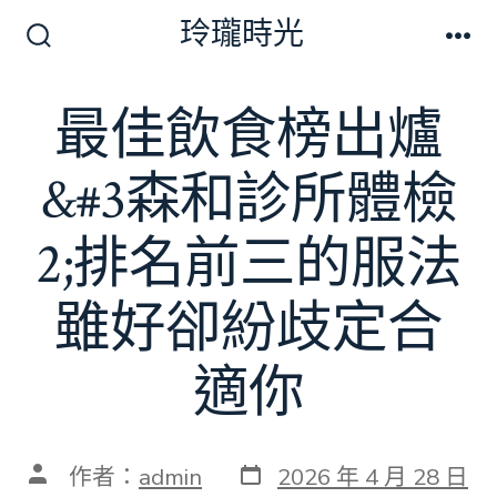
跳
玲瓏時光
至
搜
選
尋
單
主
切
最佳飲食榜出爐
要
換
開
內
關
&#3森和診所體檢
容
2;排名前三的服法
雖好卻紛歧定合
適你
發
文
作者：
admin
2026 年 4 月 28 日
表
章