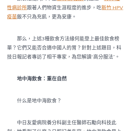
法
性病診所
跟著人們物資生涯程度的進步，吃
新竹 HPV
雖
好
疫苗
飯不只為充飢，更為安康。
卻
紛
歧
那么，上述3種飲食方法緣何能登上最佳飲食榜
定
合
單？它們又能否合適中國人的胃？針對上述題目，科
適
你〉
技日報記者專訪了相干專家，為您解讀“高分服法”。
中
地中海飲食：重在自然
什么是地中海飲食？
中日友愛病院養分科副主任醫師石勱向科技此