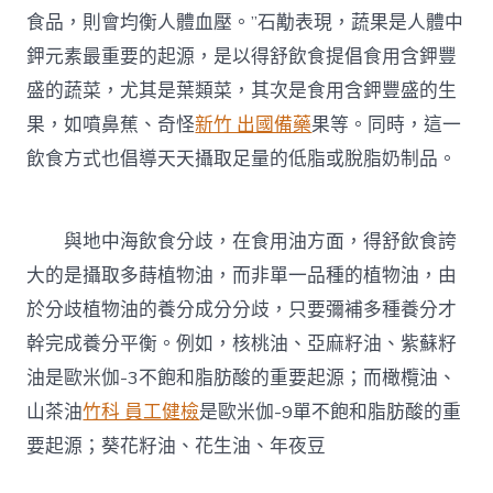
食品，則會均衡人體血壓。”石勱表現，蔬果是人體中
鉀元素最重要的起源，是以得舒飲食提倡食用含鉀豐
盛的蔬菜，尤其是葉類菜，其次是食用含鉀豐盛的生
果，如噴鼻蕉、奇怪
新竹 出國備藥
果等。同時，這一
飲食方式也倡導天天攝取足量的低脂或脫脂奶制品。
與地中海飲食分歧，在食用油方面，得舒飲食誇
大的是攝取多蒔植物油，而非單一品種的植物油，由
於分歧植物油的養分成分分歧，只要彌補多種養分才
幹完成養分平衡。例如，核桃油、亞麻籽油、紫蘇籽
油是歐米伽-3不飽和脂肪酸的重要起源；而橄欖油、
山茶油
竹科 員工健檢
是歐米伽-9單不飽和脂肪酸的重
要起源；葵花籽油、花生油、年夜豆