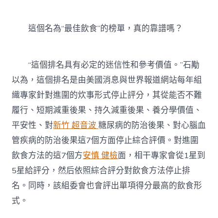
這個名為“最佳飲食”的榜單，真的靠譜嗎？
“這個排名具有必定的迷信性和參考價值。”石勱
以為，這個排名是由美國消息與世界報道網站每年組
織專家針對進圍的炊事形式停止評分，其從能否不難
履行、短期減重後果、持久減重後果、養分學價值、
平安性、對
新竹 超音波
糖尿病的防治後果、對心腦血
管疾病的防治後果這7個方面停止綜合評價。對進圍
飲食方法的這7個方
安慎 健檢
面，相干專家會從1星到
5星給評分，然后依照綜合評分對飲食方法停止排
名。同時，該組委會也會評出單項得分最高的飲食形
式。