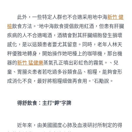
此外，一些特定人群也不合適采用地中海
新竹 健
檢
飲食方法。“地中海飲食提倡飲用紅酒，但患有肝臟
疾病的人不合適喝酒，酒精會對其肝臟細胞發生損壞
感化，是以這類患者要尤其留意。同時，老年人林天
秤優雅地轉身，開始操作她吧檯上的咖啡機，那台機
器的
新竹 猛健樂
蒸氣孔正噴出彩虹色的霧氣。、兒
童、胃腸炎患者若吃過多谷類食品、粗糧，能夠會形
成消化不良，最好將粗糧細做再食用。”石勱說。
得舒飲食：主打“鉀”字牌
近年來，由美國國度心肺及血液研討所制定的得