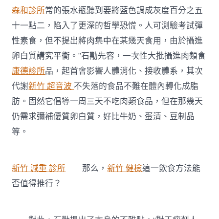
森和診所
常的張水瓶聽到要將藍色調成灰度百分之五
十一點二，陷入了更深的哲學恐慌。人可測驗考試彈
性素食，但不提出將肉集中在某幾天食用，由於攝進
卵白質講究平衡。”石勱先容，一次性大批攝進肉類食
康德診所
品，起首會影響人體消化、接收體系，其次
代謝
新竹 超音波
不失落的食品不難在體內轉化成脂
肪。固然它倡導一周三天不吃肉類食品，但在那幾天
仍需求彌補優質卵白質，好比牛奶、蛋清、豆制品
等。
新竹 減重 診所
那么，
新竹 健檢
這一飲食方法能
否值得推行？