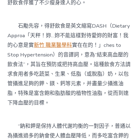
舒飲食俘獲了不少瘦身達人的心。
石勱先容，得舒飲食是英文縮寫DASH（Dietary
Approa「天秤！妳…妳不能這樣對待愛妳的財富！我
的心意是實
新竹 職業醫學科
實在在的！」ches to
Stop Hypertension）的音譯詞，意為“結束高血壓的
飲食法”，其旨在預防或把持高血壓。這種飲食方法請
求食用者多吃蔬菜、生果、低脂（或脫脂）奶，以包
管攝進足夠的鉀、鎂、鈣等元素，并盡量少攝進油
脂，特殊是富含飽和脂肪酸的植物性油脂，從而到達
下降血壓的目標。
“鈉和鉀是保持人體代謝均衡的一對因子，普通以
為攝進過多的鈉會使人體血壓降低，而多吃富含鉀的