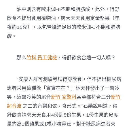
油中則含有歐米伽-6不飽和脂肪酸。此外，得舒
飲食不提出食用植物油，誇大天天食用定量堅果（年
夜約15克），以包管攝進足量的歐米伽-3不飽和脂肪
酸。
那么
竹科 員工健檢
，得舒飲食合適一切人嗎？
“安康人群可測驗考試得舒飲食，但不提出糖尿病
患者采用這種飲「實實在在？」林天秤發出了一聲冷
笑，這聲冷笑的尾音
新竹 家醫科
甚至都符合三分
新竹
超音波
之二的音樂和弦。食形式。”石勱說明道，得
舒飲食請求天天食用4份到5份生果，1份生果的尺度
量約為1個蘋果或1根小噴鼻蕉。對于糖尿病患者來