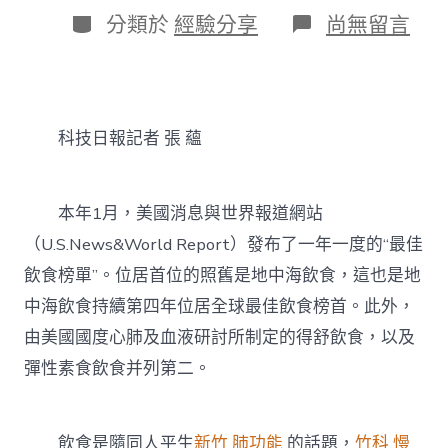
日
作
分
在
分類於
經驗分享
尚無留言
期
者
類
〈最
佳
飲
食
榜
科技日報記者 張 蘊
出
爐
&#3
森
本年1月，美國消息與世界報道網站
和
診
（U.S.News&World Report）發布了一年一度的“最佳
所
飲食榜單”。位居首位的照舊是地中海飲食，這也是地
體
檢
中海飲食持續第四年位居全球最佳飲食榜首。此外，
2;
由美國國度心肺及血液研討所制定的得舒飲食，以及
排
名
彈性素食飲食并列第二。
前
三
的
服
飲食是隨同人平生
新竹 肺功能
的話題，
竹科 慢