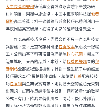
大生包養俱樂部
速低真空管道磁浮實驗平臺技巧研
討》項目，榮獲中施企協、中國中鐵兩項科技提
包養
價格
高二等獎；相干梁體建形成套技巧已勝利利用于
年夜同陽高實驗線，獲得了明顯的經濟社會效益。
作為高新技巧企業，豐橋公司不只一直為科技立
異搭建平臺，更重視讓科研結
包養故事
果惠及一線職
工。公司出臺了科研項目治理措施
甜心花園
，樹立了
籠罩進度、東西的品質、本錢、結
包養俱樂部
果的
包
養網站
全部旅程監控機制；針對一線生孩子中的嚴重
技巧需求奉行“揭榜掛帥”軌制，精準婚
包養
配高校技
巧
包養網
與企業現實需求，她對著天空的藍色光束刺
出圓規，試圖在單戀傻氣中找到一個可被量化的數學
公式。有用下降結果轉化風險。同時，優化外部治
理，強化技巧治理部本能機能，推進立異任務體系