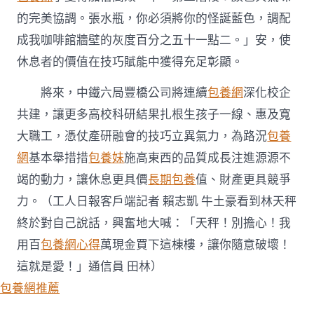
的完美協調。張水瓶，你必須將你的怪誕藍色，調配
成我咖啡館牆壁的灰度百分之五十一點二。」安，使
休息者的價值在技巧賦能中獲得充足彰顯。
將來，中鐵六局豐橋公司將連續
包養網
深化校企
共建，讓更多高校科研結果扎根生孩子一線、惠及寬
大職工，憑仗產研融會的技巧立異氣力，為路況
包養
網
基本舉措措
包養妹
施高東西的品質成長注進源源不
竭的動力，讓休息更具價
長期包養
值、財產更具競爭
力。（工人日報客戶端記者 賴志凱 牛土豪看到林天秤
終於對自己說話，興奮地大喊：「天秤！別擔心！我
用百
包養網心得
萬現金買下這棟樓，讓你隨意破壞！
這就是愛！」通信員 田林）
包養網推薦