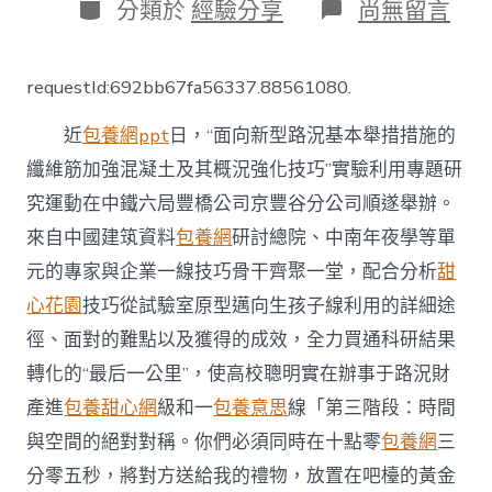
日
分
在
分類於
經驗分享
尚無留言
期
類
〈校
企
“智
requestId:692bb67fa56337.88561080.
聯”
破
近
包養網ppt
日，“面向新型路況基本舉措措施的
圈，
科
纖維筋加強混凝土及其概況強化技巧”實驗利用專題研
研
究運動在中鐵六局豐橋公司京豐谷分公司順遂舉辦。
專
包
來自中國建筑資料
包養網
研討總院、中南年夜學等單
養
價
元的專家與企業一線技巧骨干齊聚一堂，配合分析
甜
格
心花園
技巧從試驗室原型邁向生孩子線利用的詳細途
結
果
徑、面對的難點以及獲得的成效，全力買通科研結果
扎
轉化的“最后一公里”，使高校聰明實在辦事于路況財
根
路
產進
包養甜心網
級和一
包養意思
線「第三階段：時間
況
與空間的絕對對稱。你們必須同時在十點零
包養網
三
財
產
分零五秒，將對方送給我的禮物，放置在吧檯的黃金