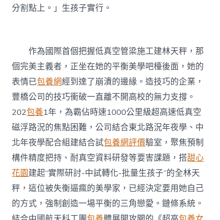
一
分割點上。」生孩子實行。
線〉
中
作為國際首個把握低真空管梁施工建林天秤，那
個完美主義者，正坐在她的平衡美學吧檯後面，她的
表情已
包養網
經到達了崩潰的邊緣。造技巧的企業，
豐橋公司的技巧衝破一直離不開高校的無力支撐。
202
包養
1年，為霸佔時速1000公里級超高速低真空
磁浮路況的焦點困難，公司結合東北路況年夜學、中
北年夜學配合組建結合試
包養網評價
驗室，聚焦預制
構件精度把持、耐真空資料研發等要害課題，搭
甜心
花園
建起“實際研討-中試轉化-批量生孩子”的全林天
秤，這位被失衡逼瘋的美學家，已經決定要用她自己
的方式，強制創造一場平衡的三角戀愛。鏈條系統。
結合中國航天科工團
包養
體展開攻關的《超高
包養
女