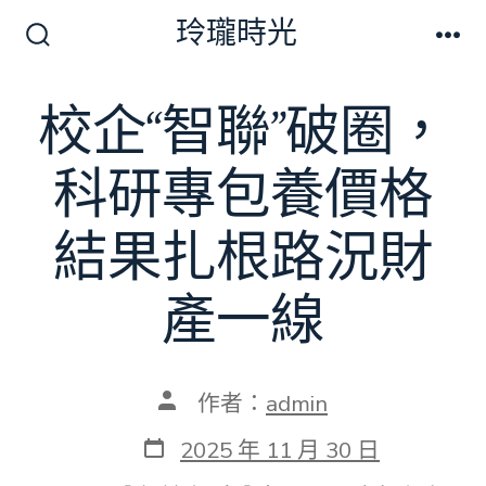
跳
玲瓏時光
至
搜
選
尋
單
主
切
校企“智聯”破圈，
要
換
開
內
關
科研專包養價格
容
結果扎根路況財
產一線
文
作者：
admin
章
作
發
2025 年 11 月 30 日
者
表