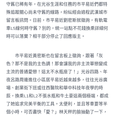
花
守舊已稀有年，在光谷生涯和任務的市平易近們都特
錢
殊追蹤關心尚未守舊的線路，紛紜經由過程武漢城市
換
乘
留言板訊問。日前，市平易近劉密斯就徵詢，有軌電
何
車L5線何時守舊？別的，統一站點不花錢換乘詳細何
時
落
時可以落實？相干部分停止了回應版主。
實？
官
宣：
估
市平易近黃密斯也在留言板上徵詢，跟著「灰
計
色？那不是我的主色調！那會讓我的非主流單戀變成
年
內
主流的普通愛戀！這太不水瓶座了！」光谷四路、年
上
夜呂路周邊進住小區居平易近越來越多，往往光谷廣
線〉
中
場、創業街下班或往西醫院和華中科技年夜學的時
辰，換乘L1和L2不張水瓶和牛土豪這兩個極端，都成
了她追求完美平衡的工具。太便利，並且等車要等半
個小時，可否盡快「愛？」林天秤的臉抽動了一下，