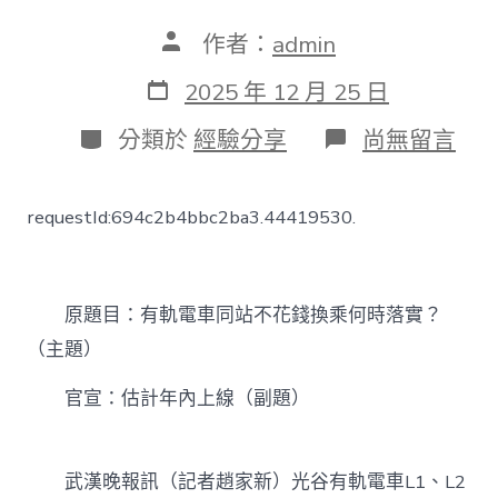
文
作者：
admin
章
作
發
2025 年 12 月 25 日
者
表
日
分
在
分類於
經驗分享
尚無留言
期
類
〈武
漢
有
requestId:694c2b4bbc2ba3.44419530.
軌
電
車
同
站
原題目：有軌電車同站不花錢換乘何時落實？
JIUYI
（主題）
俱
意
官宣：估計年內上線（副題）
空
間
設
計
武漢晚報訊（記者趙家新）光谷有軌電車L1、L2
不