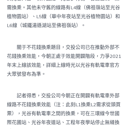
需換乘。其他未守舊的線路有L4線（佛祖嶺站至光谷
植物園站）、L5線（華中年夜站至光谷植物園站）和
L6線（城鐵湯遜湖站至佛祖嶺站）。
關于不花錢換乘題目，交投公司已在推動外部不
花錢換乘效能，今朝正處于效能開闢階段，力爭2021
年末上線該效能，詳細上線時光以光谷有軌電車官方
大眾號發布為準。
記者得悉，交投公司今朝正在開闢有軌電車外部
線路不花錢換乘效能（注：此刻L1換乘L2需求從頭買
票），光谷有軌電車之間的換乘，可在三環線今世國
際花圃站、光谷年夜道站、工程年夜學站停止無縫換