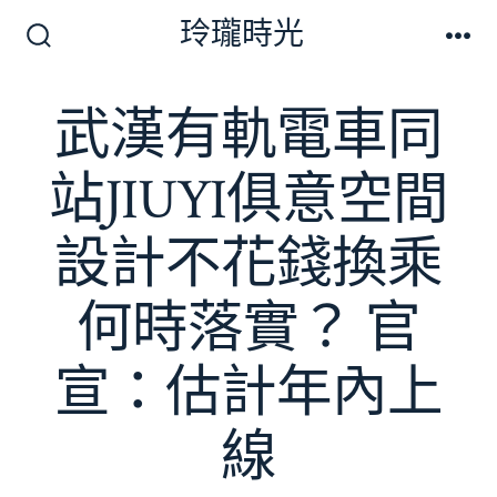
跳
玲瓏時光
至
搜
選
尋
單
主
切
武漢有軌電車同
要
換
開
內
關
站JIUYI俱意空間
容
設計不花錢換乘
何時落實？ 官
宣：估計年內上
線