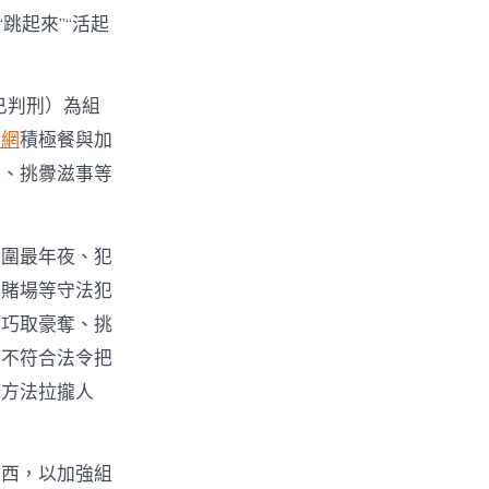
跳起來”“活起
已判刑）為組
心網
積極餐與加
毒、挑釁滋事等
範圍最年夜、犯
設賭場等守法犯
、巧取豪奪、挑
止不符合法令把
等方法拉攏人
東西，以加強組