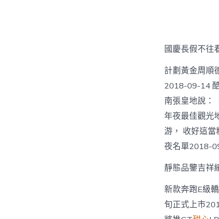
者
國慶長假不往
計劃黃金周順德道
2018-09-
南張皇地說：「
年夜最佳觀光地爭
游， 收好這
夜名單2018-0
靜態品鑒吉祥
新款奔跑E級轎跑
旬正式上市2018