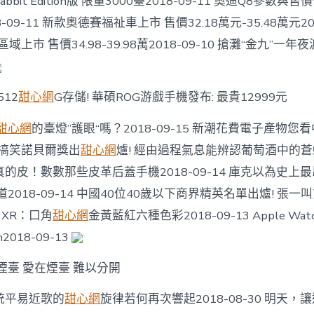
 Rabbit Edition版 限量3000臺2018-09-11 奧迪Q8參數
宣
判〉
8-09-11 新款奧德賽福祉車上市 售價32.18萬元-35.48萬元201
中
域上市 售價34.98-39.98萬2018-09-10 搶灘“金九”一
512
甜心網
G存儲! 華碩ROG游戲手機發布: 最貴12999元
甜心網
的臺燈”護眼“嗎？2018-09-15 新潮花費電子產物您看
18年搞笑諾貝爾獎出
甜心網
爐! 經由過程氣息能辨認葡萄酒中的蒼蠅2
的皮！數數那些皮革后蓋手機2018-09-14 庫克以為史上最昂
道2018-09-14 中國40位40歲以下商界精英名單出爐! 張一叫第
e XR：口角
甜心網
金黃藍紅六種色彩2018-09-13 Apple Watch
gn2018-09-13
煙臺 愛在煙臺 難以分開
統平易近歌的
甜心網
旋律若何再次響起2018-08-30 明天