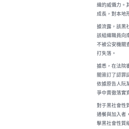
織的威懾力。其
成長，對本地
據流露，該黑社
該組織職員向
不被公安機關
打失落。
據悉，在法院
關簽訂了認罪
依據原告人阮
爭中貫徹落實
對于黑社會性
通餐與加入者，
擊黑社會性質