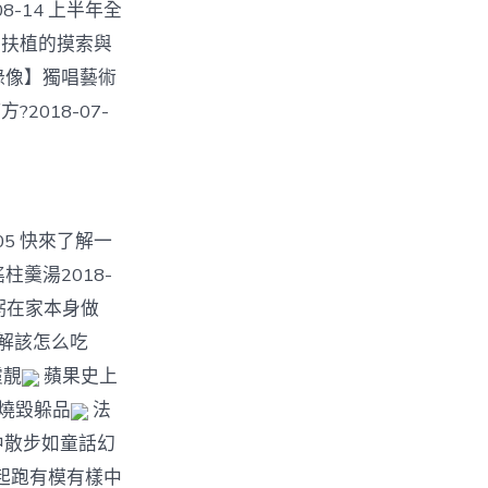
8-14 上半年全
物館扶植的摸索與
原創錄像】獨唱藝術
2018-07-
05 快來了解一
柱羹湯2018-
生粥在家本身做
你了解該怎么吃
霞靚
蘋果史上
”燒毀躲品
法
中散步如童話幻
起跑有模有樣中