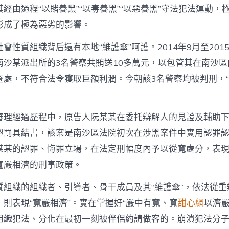
經由過程“以賭養黑”“以毒養黑”“以惡養黑”守法犯法運動，
形成了極為惡劣的影響。
會性質組織背后還有本地“維護傘”呵護。2014年9月至201
南沙某派出所的3名警察共賄送10多萬元，以包管其在南沙
查處，不符合法令獲取巨額利潤。今朝該3名警察均被判刑，“
審理經過歷程中，原告人阮某某在委托辯解人的見證及輔助
認罰具結書，該案是南沙區法院初次在涉黑案件中實用認罪
某某的認罪、悔罪立場，在法定刑幅度內予以從寬處分，表
寬嚴相濟的刑事政策。
質組織的組織者、引導者、骨干成員及其“維護傘”，依法從重
則表現“寬嚴相濟”。實在掌握好“嚴中有寬、寬
甜心網
以濟嚴
組織犯法、分化在最初一刻被伴侶約請做客的。崩潰犯法分