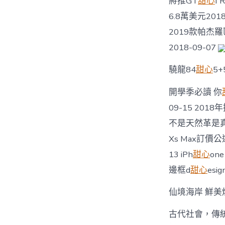
將推GT
甜心
I
6.8萬美元201
2019款帕杰羅區
2018-09-07
驍龍84
甜心
5+
開學季必讀 你
09-15 20
不是天然革是真
Xs Max訂價公
13 iPh
甜心
on
邊框d
甜心
esi
仙境海岸 鮮美
古代社會，傳