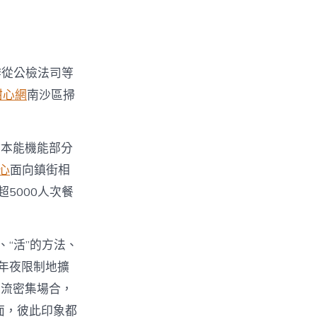
辦從公檢法司等
甜心網
南沙區掃
點本能機能部分
心
面向鎮街相
5000人次餐
“活”的方法、
年夜限制地擴
人流密集場合，
面，彼此印象都