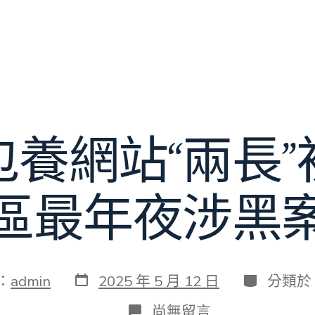
包養網站“兩長”
區最年夜涉黑
發
分
：
admin
2025 年 5 月 12 日
分類於
表
類
日
在
尚無留言