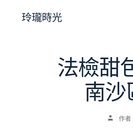
跳
至
玲瓏時光
主
要
內
容
法檢甜
南沙
文
作者
章
作