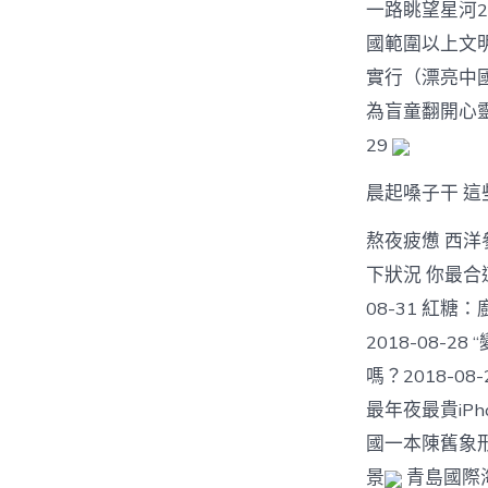
一路眺望星河20
國範圍以上文明
實行（漂亮中國）
為盲童翻開心靈之
29
晨起嗓子干 這
熬夜疲憊 西洋參
下狀況 你最合
08-31 紅糖
2018-08-
嗎？2018-0
最年夜最貴iPh
國一本陳舊象
景
青島國際海