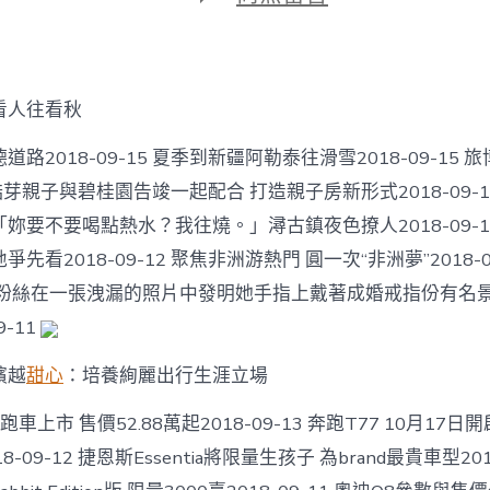
期
〈法
檢
甜
包
養
看人往看秋
網
站
路2018-09-15 夏季到新疆阿勒泰往滑雪2018-09-15
“兩
長”
14 酷芽親子與碧桂園告竣一起配合 打造親子房新形式2018-09-
初
妳要不要喝點熱水？我往燒。」潯古鎮夜色撩人2018-09-12
次
同
先看2018-09-12 聚焦非洲游熱門 圓一次“非洲夢”2018-09
庭
當粉絲在一張洩漏的照片中發明她手指上戴著成婚戒指份有名景
南
沙
9-11
區
最
繽越
甜心
：培養絢麗出行生涯立場
年
夜
車上市 售價52.88萬起2018-09-13 奔跑T77 10月17日
涉
黑
-09-12 捷恩斯Essentia將限量生孩子 為brand最貴車型2018
案