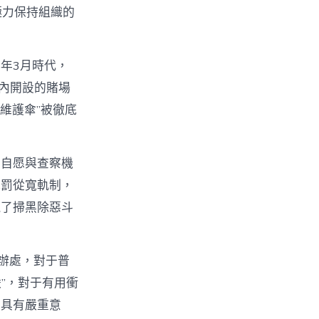
極力保持組織的
5年3月時代，
區內開設的賭場
維護傘”被徹底
下自愿與查察機
認罰從寬軌制，
現了掃黑除惡斗
辦處，對于普
”，對于有用衝
子具有嚴重意