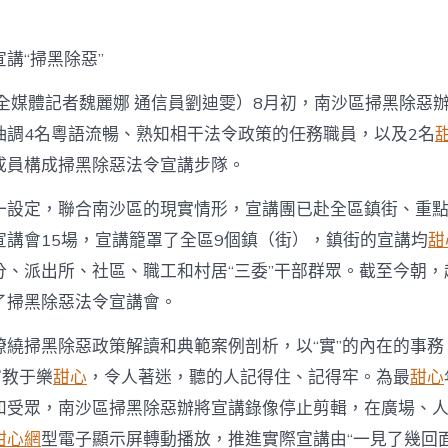
講“掃黑除惡”
（全媒體記者魏麗娜 通信員劉迪雯）8月初，南沙區掃黑除惡
抽調4名粵語流暢、熟知相干法令政策的任務職員，以及2名
成員構成掃黑除惡法令宣講步隊。
一設定，聯合南沙區的現實情形，宣講團已赴全區鎮街、重
宣講會15場，宣講籠罩了全區9個鎮（街），鎮街的宣講均
甜
、派出所、社區、職工和村居“三委”干部群眾。截至今朝，超
了掃黑除惡法令宣講會。
繞掃黑除惡政策解讀和典範案例剖析，以“實”的內在的事務、
寓教于樂
甜心
，令人著迷，聽的人記得住、記得牢。為最
甜心
和受眾，南沙區掃黑除惡辦將宣講錄像停止剪輯，在廣場、
甜心網
型電子顯示屏轉動播放，推進實際宣講由“一見了幾回