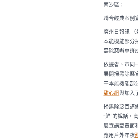
南沙區：
聯合經典案例宣
廣州日報訊 
本能機能部分
黑除惡辦專班
依據省、市同
展開掃黑除惡
干本能機能部分
甜心網
與加入
掃黑除惡宣講繚
“鮮”的說話，
展宣講籠罩面
應用戶外年夜