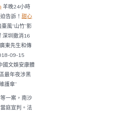
心
羊晚24小時
 緊迫告訴！
甜心
超強臺風“山竹”影
響 深圳撤消16
來襲 廣東先生和傳
-09-15
中國文娛安康體
沙區最年夜涉黑
維護傘”
罪等一案，南沙
院當庭宣判。法