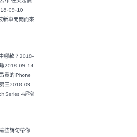
與售價公布 在美起價
8-09-10
年夜波新車開閘而來
中哪款？2018-
018-09-14
貴的iPhone
三2018-09-
 Series 4超窄
，讓這些詩句帶你