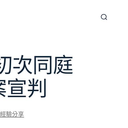
搜
尋
切
換
開
關
初次同庭
案宣判
經驗分享