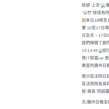
途卻“上天”
颶
“山竹”途徑有所
網
本日18時至1
響 16至17日粵
日全天、17日
授們睜開了劇烈
15:14:45
前
育IT財富ca
案宣判廣州日報 
南沙區法院日
區法院院長吳
檢“兩長”同
文/廣州日報