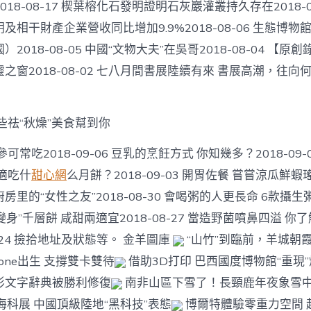
18-08-17 楔葉榕化石發明證明石灰巖灌叢持久存在2018-0
及相干財產企業營收同比增加9.9%2018-08-06 生態博
2018-08-05 中國“文物大夫”在吳哥2018-08-04 【
窗2018-08-02 七八月間書展陸續有來 書展高潮，往向何方?
些祛“秋燥”美食幫到你
可常吃2018-09-06 豆乳的烹飪方式 你知幾多？2018-09-
適吃什
甜心網
么月餅？2018-09-03 開胃佐餐 嘗嘗涼瓜鮮蝦瑤
：廚房里的“女性之友”2018-08-30 會喝粥的人更長命 6款攝
28 “變身”千層餅 咸甜兩適宜2018-08-27 當造野菌噴鼻四溢 
8-24 撿拾地址及狀態等。 金羊圖庫
“山竹”到臨前，羊城朝
one出生 支撐雙卡雙待
借助3D打印 巴西國度博物館“重現
形文字辭典被勝利修復
南非山區下雪了！長頸鹿年夜象雪
科展 中國頂級陸地“黑科技”表態
博爾特體驗零重力空間 