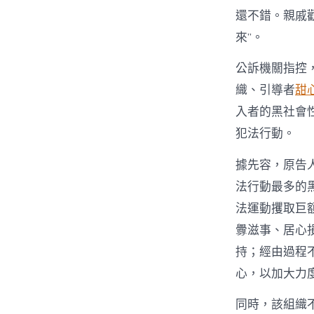
還不錯。親戚勸
來”。
公訴機關指控
織、引導者
甜
入者的黑社會
犯法行動。
據先容，原告
法行動最多的
法運動攫取巨
釁滋事、居心
持；經由過程
心，以加大力
同時，該組織