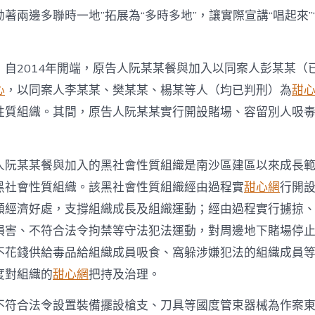
著兩邊多聯時一地”拓展為“多時多地”，讓實際宣講“唱起來”“
，自2014年開端，原告人阮某某餐與加入以同案人彭某某（
心
，以同案人李某某、樊某某、楊某等人（均已判刑）為
甜
性質組織。其間，原告人阮某某實行開設賭場、容留別人吸
人阮某某餐與加入的黑社會性質組織是南沙區建區以來成長
黑社會性質組織。該黑社會性質組織經由過程實
甜心網
行開
額經濟好處，支撐組織成長及組織運動；經由過程實行擄掠
損害、不符合法令拘禁等守法犯法運動，對周邊地下賭場停
不花錢供給毒品給組織成員吸食、窩躲涉嫌犯法的組織成員
度對組織的
甜心網
把持及治理。
不符合法令設置裝備擺設槍支、刀具等國度管束器械為作案