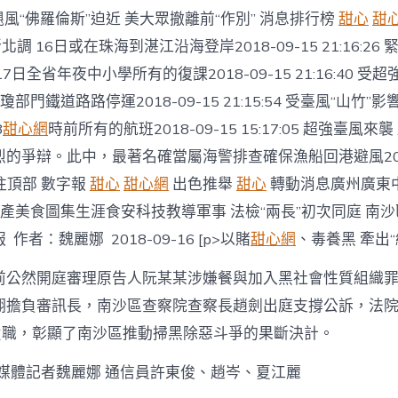
風“佛羅倫斯”迫近 美大眾撤離前“作別” 消息排行榜
甜心
甜
北調 16日或在珠海到湛江沿海登岸2018-09-15 21:16:26
7日全省年夜中小學所有的復課2018-09-15 21:16:40 受
瓊部門鐵道路路停運2018-09-15 21:15:54 受臺風“山竹”影
8
甜心網
時前所有的航班2018-09-15 15:17:05 超強臺風
的爭辯。此中，最著名確當屬海警排查確保漁船回港避風2018
往頂部 數字報
甜心
甜心網
出色推舉
甜心
轉動消息廣州廣東
r 房產美食圖集生涯食安科技教導軍事 法檢“兩長”初次同庭 南
作者：魏麗娜 2018-09-16 [p>以賭
甜心網
、毒養黑 牽出“
前公然開庭審理原告人阮某某涉嫌餐與加入黑社會性質組織
翔擔負審訊長，南沙區查察院查察長趙劍出庭支撐公訴，法
庭履職，彰顯了南沙區推動掃黑除惡斗爭的果斷決計。
全媒體記者魏麗娜 通信員許東俊、趙岑、夏江麗