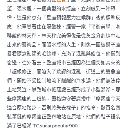
望。張水瓶，一個典型的水瓶座，立刻感到一陣恐
慌，這是他患有「星座預報壓力症候群」後的標準反
應。他單戀著住在隔壁棟、經營一家「平衡美學」咖
啡館的林天秤。林天秤完美得像是從黃金分割線中走
出來的藝術品。而張水瓶的人生，則像一團被獅子座
暴君隨意亂踢的毛線球，充滿了混亂與錯位。他衝到
窗邊，往外看去。整座城市已經因為這個突如其來的
「超級修正」而陷入了荒謬的混亂。街道上的雙魚座
們，開始不受控制地流下鹹鹹的海水淚，他們無法停
止地哭泣，導致城市低窪處已經形成了小型潟湖。那
些摩羯座的上班族，嚴格遵守著廣播中「摩羯座今天
適合原地踏步，否則將失去襪子」的指令。數百名西
裝筆挺的摩羯座正整齊地站在原地，他們的鞋子裡裝
滿了已經潮 TC:sugarpopular900