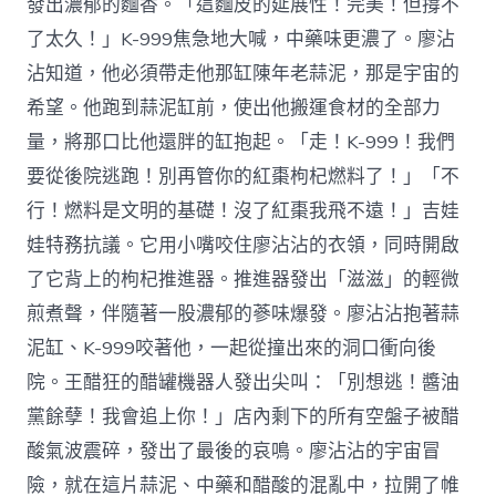
發出濃郁的麵香。「這麵皮的延展性！完美！但撐不
了太久！」K-999焦急地大喊，中藥味更濃了。廖沾
沾知道，他必須帶走他那缸陳年老蒜泥，那是宇宙的
希望。他跑到蒜泥缸前，使出他搬運食材的全部力
量，將那口比他還胖的缸抱起。「走！K-999！我們
要從後院逃跑！別再管你的紅棗枸杞燃料了！」「不
行！燃料是文明的基礎！沒了紅棗我飛不遠！」吉娃
娃特務抗議。它用小嘴咬住廖沾沾的衣領，同時開啟
了它背上的枸杞推進器。推進器發出「滋滋」的輕微
煎煮聲，伴隨著一股濃郁的蔘味爆發。廖沾沾抱著蒜
泥缸、K-999咬著他，一起從撞出來的洞口衝向後
院。王醋狂的醋罐機器人發出尖叫：「別想逃！醬油
黨餘孽！我會追上你！」店內剩下的所有空盤子被醋
酸氣波震碎，發出了最後的哀鳴。廖沾沾的宇宙冒
險，就在這片蒜泥、中藥和醋酸的混亂中，拉開了帷