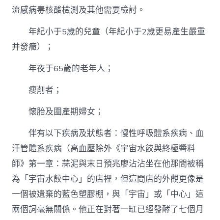
流感病毒核酸檢測及其他需要檢討。
年紀小于5歲的兒童（年紀小于2歲更易產生嚴重
并發癥）；
年夜于65歲的老年人；
瘦削者；
懷胎及圍產期婦女；
伴有以下疾病及狀態者：慢性呼吸體系疾病、血
汗管體系疾病（高血壓除外《宇宙水餃與終極醬料
師》第一章：蒜泥與末日預兆廖沾沾坐在他那間被稱
為「宇宙水餃中心」的店裡，但這間店的外觀更像是
一個被遺棄的藍色塑膠棚，與「宇宙」或「中心」這
兩個詞毫無關係。他正在對著一缸已經發酵了七個月