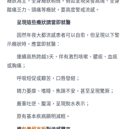
癥狀為主，全身癥狀稍微。假如呈現突發高燒、全身
酸痛乏力、頭痛等癥狀，要高度警戒流感。
呈現這些癥狀請當即就醫
固然年夜大都流感患者可以自愈，但呈現以下警
示癥狀時，應當即就醫：
連續高熱跨越3天，伴有激烈咳嗽、膿痰、血痰
或胸痛；
呼吸短促或艱苦，口唇發紺；
精力萎靡、嗜睡、焦躁不安，甚至呈現驚厥；
嚴重吐逆、腹瀉，呈現脫水表示；
原有基本疾病顯明減輕。