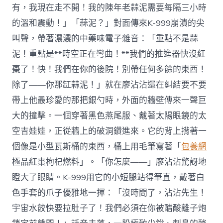
有，我現在走不開！我的陳年老蒜泥需要每隔三小時
的溫和震動！」「蒜泥？」對面傳來K-999崩潰的尖
叫聲，帶著濃濃的中藥味電子雜音：「重點不是蒜
泥！重點是**時空正在彎曲！**我們的推進器快沒紅
棗了！快！我們在你的後院！別帶任何多餘的東西！
除了——你那缸蒜泥！」就在廖沾沾還在糾結要不要
帶上他最珍愛的那把銀勺時，外面的牆壁傳來一聲巨
大的撞擊。一個穿著黑色燕尾服、戴著太陽眼鏡的太
空吉娃娃，正從牆上的破洞鑽進來。它的背上揹著一
個像是小型瓦斯桶的東西，桶上用毛筆寫著「
包養網
極品紅棗枸杞燃料」。「你怎麼——」廖沾沾驚訝地
瞪大了眼睛。K-999用它的小短腿站得筆直，戴著白
色手套的爪子優雅地一揮：「沒時間了，沾沾先生！
宇宙水餃快要拉肚子了！我們必須在你被醋酸離子炮