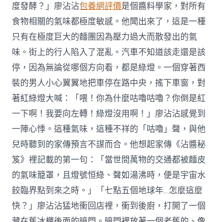
度發酵？」廖沾沾
包養網評價
是個醬料學家，對所有
食物相關的氣味都極度敏感。他聞出來了，這是一種
只有在極度巨大的麵團因為壓力過大而散發出的氣
味。街上的行人陷入了混亂。汽車不知道該走還是該
停，因為無論從哪個方向看，都是綠燈。一個穿著西
裝的男人小心翼翼地把車停在路中央，搖下車窗，對
著紅綠燈大喊：「喂！你為什麼咕嚕咕嚕？你倒是紅
一下啊！我要向左轉！綠燈沒用啊！」廖沾沾感覺到
一陣心悸。這種氣味，這種不祥的「咕嚕」聲，與他
兒時聽到的家傳預言不謀而合。他想起家傳《沾醬秘
笈》裡記載的第一句：「當世間萬物的交通都被麵皮
的氣味籠罩，且燈號恒綠、聲如湯沸時，便是宇宙水
餃臨界點到來之時。」「七點五個地球年…怎麼這麼
快？」廖沾沾猛地衝回店裡，衝到後廚，打開了一個
藏在舊冰櫃後面的暗門。暗門裡放著一個老舊的、像