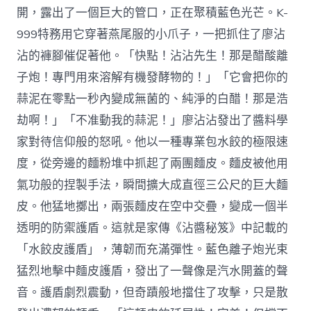
開，露出了一個巨大的管口，正在聚積藍色光芒。K-
999特務用它穿著燕尾服的小爪子，一把抓住了廖沾
沾的褲腳催促著他。「快點！沾沾先生！那是醋酸離
子炮！專門用來溶解有機發酵物的！」「它會把你的
蒜泥在零點一秒內變成無菌的、純淨的白醋！那是浩
劫啊！」「不准動我的蒜泥！」廖沾沾發出了醬料學
家對待信仰般的怒吼。他以一種專業包水餃的極限速
度，從旁邊的麵粉堆中抓起了兩團麵皮。麵皮被他用
氣功般的捏製手法，瞬間擴大成直徑三公尺的巨大麵
皮。他猛地擲出，兩張麵皮在空中交疊，變成一個半
透明的防禦護盾。這就是家傳《沾醬秘笈》中記載的
「水餃皮護盾」，薄韌而充滿彈性。藍色離子炮光束
猛烈地擊中麵皮護盾，發出了一聲像是汽水開蓋的聲
音。護盾劇烈震動，但奇蹟般地擋住了攻擊，只是散