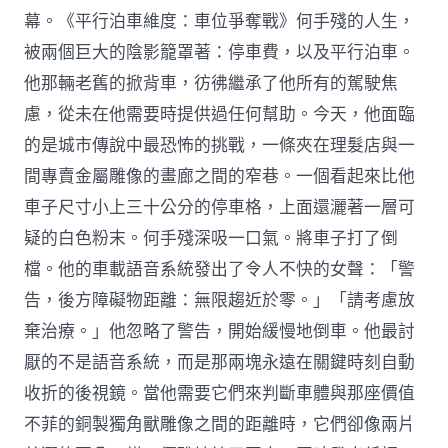
幕。《平行泊車維度：車位爭奪戰》何手殘的人生，
被兩個巨大的陰影籠罩著：停車費，以及平行泊車。
他那輛老舊的掀背車，彷彿繼承了他所有的駕駛焦
慮，從未在他需要時提供過任何幫助。今天，他面臨
的是城市傳說中最恐怖的挑戰，一條夾在理髮店與一
間專賣金屬雕像的畫廊之間的窄巷。一個看起來比他
車子尺寸小上三十公分的停車格，上面還灑著一層可
疑的白色粉末。何手殘深吸一口氣。將車子打了倒
檔。他的車載語音系統發出了令人不快的女聲：「警
告，後方障礙物距離：無限趨近於零。」「請考慮放
棄治療。」他忽略了警告，開始緩慢地倒車。他最討
厭的不是語音系統，而是那兩塊永遠在關鍵時刻自動
收折的後視鏡。當他需要它們來判斷車體與那座價值
不菲的銅製獨角獸雕像之間的距離時，它們卻像兩片