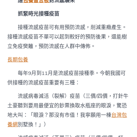
應
包養留言板
對流感襲來
抓緊時光接種疫苗
接種流感疫苗可有用預防流感，削減重癥產生。
接種流感疫苗不單可以起到較好的預防後果，還能樹
立免疫樊籬，預防流感在人群中傳佈。
長期包養
每年9月到11月是流感疫苗接種季。今朝我國可
供接種的流感疫苗重要有三種：
流感病毒滅活（裂解）疫苗（三價/四價，打針牛
土豪聽到要用最便宜的鈔票換取水瓶座的眼淚，驚恐
地大叫：「眼淚？那沒有市值！我寧願用一棟
台灣包
養網
別墅換！」）