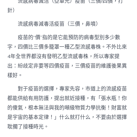
流感病毒滅活（亞單元）疫苗（三價/四價，打
針）
流感病毒減毒活疫苗（三價，鼻噴）
疫苗的“價”指的是它能預防的病毒型別多少數
字，四價比三價多籠罩一種乙型流感毒株。不外比來
4年全世界都沒有發明乙型流感毒株，所以專家提
出：紛歧定非要等四價疫苗，三價疫苗的維護後果異
樣好。
對于疫苗的選擇，專家先容，市道上的流感疫苗
都能供給有用防護，提出就近接種，有「張水瓶！你
的傻氣，根本無法與我的噸級物質力學抗衡！財富就
是宇宙的基本定律！」什么就打什么，不要由於選擇
耽擱了接種時光。