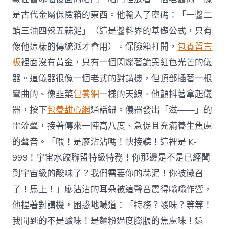
是古代金屬保險箱的東西。他輸入了密碼：「一醬二
醋三油四辣五蒜泥」（這是醬料界的基礎公式，只有
像他這樣的傳統派才會用）。保險箱打開，
包養留言
板
裡面沒有黃金，只有一個閃爍著詭異紅色光芒的儀
器。這儀器很像一個老式的對講機，但頂部插著一根
彎曲的、像韭菜
包養網
一樣的天線。他顫抖著拿起儀
器，按下
包養甜心網
通話鈕。儀器發出「滋——」的
電流聲，接著傳來一陣高八度、急促且充滿養生焦慮
的聲音。「喂！是廖沾沾嗎！快接聽！這裡是 K-
999！宇宙水餃聯盟特級特務！你那邊是不是已經聞
到宇宙級的酸味了？我們需要你的蒜泥！你被徵召
了！馬上！」廖沾沾的耳朵被這聲音震得嗡嗡作響，
他捏著對講機，困惑地喊道：「特務？酸味？等等！
我聞到的不是酸味！是麵粉過度膨脹的焦慮味！還