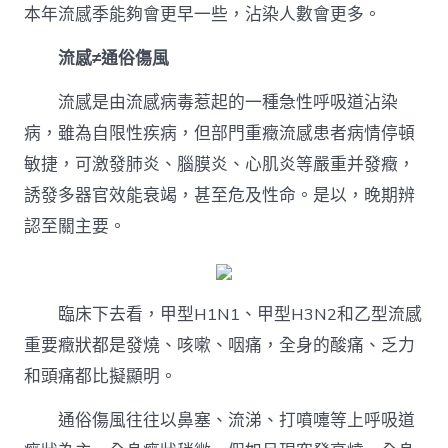
本年流感季能夠會更早一些，沾染人數會更多。
流感≠通俗傷風
流感是由流感病毒惹起的一種急性呼吸道沾染
病，雖為自限性疾病，但部門重癥流感患者病情停頓
敏捷，可激發肺炎、腦膜炎、心肌炎等嚴重并發癥，
誘發多器官效能衰竭，甚至危及性命。是以，晚期辨
認至關主要。
臨床下去看，甲型H1N1、甲型H3N2和乙型流感
重要癥狀都是發燒、咳嗽、咽痛，全身的酸痛、乏力
和頭痛都比擬顯明。
通俗傷風往往以鼻塞、流涕、打噴嚏等上呼吸道