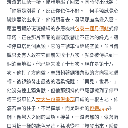
羞澀的耳朵一樣，優雅地縮了回去。同時發出低語：
「你還是別看了，反正你也停不好。」何手殘感覺心
臟快要跳出來了。他轉頭看去，發現那座高聳入雲、
覆蓋著鏽跡斑斑鐵網的多層機械
包養一個月價錢
式停
車塔，正在那片窄巷的盡頭散發出不正常的綠光。這
棟停車塔是個異類，它的三號車位始終空著，並且傳
說只要有人敢在它面前失敗十八次，就會被傳送到一
個泊車地獄。他已經失敗了十七次。現在是第十八
次。他打了方向盤，車頭朝著銅獨角獸的方向猛地偏
轉。後視鏡發出最後的溫柔提醒：「再見，世界。」
他沒有撞上獨角獸，但他那顫抖的車尾卻擦到了停車
塔三號車位入
女大生包養俱樂部
口處的一根古老、佈
滿苔蘚的柱子。不是撞擊，而是輕柔的
包養app
碰
觸，像戀人之間的耳語。接著，一道濃郁的、像薄荷
口香糖一樣的綠色光芒。猛地從柱子爆發出來，瞬間