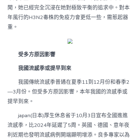
護
要
聞，她已經完全沉浸在她對極致平衡的追求中。對本
趕
年風行的H3N2毒株的免疫力會更低一些，需惹起器
早〉
中
重。
受多方原因影響
我國流感季或提早到來
我國傳統流感季普通在夏季11到12月份和春季2
—3月份。但受多方原因影響，本年我國的流感季或
提早到來。
japan(日本)厚生休息省于10月3日宣布全國進進
流感季，比2024年延遲了5周。英國、德國、意年夜
利近期也發明流感病例開端顯明增添。良多專家以為