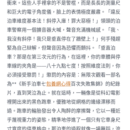
衝來。這些人手裡拿的不是警棍，而是長長的測量尺
和巨大的電子角度儀，臉上的表情極度嚴肅。「違反
泊車維度基本法！斜停入庫！罪大惡極！」領頭的泊
車警察用一個擴音器大喊，聲音充滿機械感。「我、
我沒有斜停！我只是垂直停在了牆壁上！」何手殘趕
緊為自己辯解，但聲音因為恐懼而顫抖。「垂直泊
車？那是在第三次元的行為，在這裡，你的車體與停
車線的夾角是——八十九點七度！按照維度法則，你
必須接受懲罰！」懲罰的內容是：無限次觀看一部名
為**《新手泊車七
包養網心得
百次失敗集錦》的紀錄
片，直到哭泣為止。就在這時，一輛像是從科幻電影
裡開出來的黑色跑車，優雅地從網格的邊緣漂移而
過。跑車的輪胎發出令人陶醉的摩擦聲，它以一種近
乎蔑視重力的姿態，精準地停進了一個只有它車身尺
寸寬度的停車格中。那泊車的過程就像一場舞蹈，流