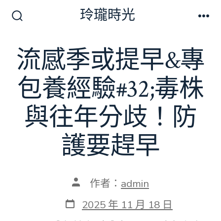
跳
玲瓏時光
至
搜
選
尋
單
主
切
流感季或提早&專
要
換
開
內
關
包養經驗#32;毒株
容
與往年分歧！防
護要趕早
文
作者：
admin
章
作
發
2025 年 11 月 18 日
者
表