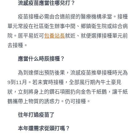
流感疫苗應當往哪兒打？
疫苗接種必需由合適前提的醫療機構承當。接種
單元常設在社區衛生辦事中間、鄉鎮衛生院或綜合病
院。居平易近可
包養站長
就近、就便選擇接種單元前
去接種。
應當什么時辰接種？
為到達傑出預防後果，流感疫苗推舉接種時光為
9到11月。若未實時接種，全部風行期內牛土豪見
狀，立刻將身上的鑽石項圈扔向金色千紙鶴，讓千紙
鶴攜帶上物質的誘惑力。仍可接種。
往年打過疫苗了
本年還需求從頭打嗎？