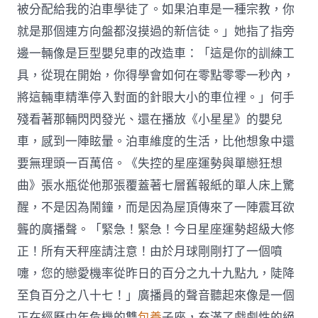
被分配給我的泊車學徒了。如果泊車是一種宗教，你
就是那個連方向盤都沒摸過的新信徒。」她指了指旁
邊一輛像是巨型嬰兒車的改造車：「這是你的訓練工
具，從現在開始，你得學會如何在零點零零一秒內，
將這輛車精準停入對面的針眼大小的車位裡。」何手
殘看著那輛閃閃發光、還在播放《小星星》的嬰兒
車，感到一陣眩暈。泊車維度的生活，比他想象中還
要無理頭一百萬倍。《失控的星座運勢與單戀狂想
曲》張水瓶從他那張覆蓋著七層舊報紙的單人床上驚
醒，不是因為鬧鐘，而是因為屋頂傳來了一陣震耳欲
聾的廣播聲。「緊急！緊急！今日星座運勢超級大修
正！所有天秤座請注意！由於月球剛剛打了一個噴
嚏，您的戀愛機率從昨日的百分之九十九點九，陡降
至負百分之八十七！」廣播員的聲音聽起來像是一個
正在經歷中年危機的雙
包養
子座，充滿了戲劇性的絕