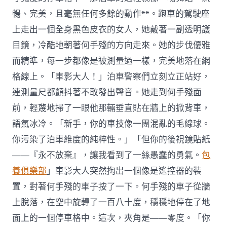
暢、完美，且毫無任何多餘的動作**。跑車的駕駛座
上走出一個全身黑色皮衣的女人，她戴著一副透明護
目鏡，冷酷地朝著何手殘的方向走來。她的步伐優雅
而精準，每一步都像是被測量過一樣，完美地落在網
格線上。「車影大人！」泊車警察們立刻立正站好，
連測量尺都顫抖著不敢發出聲音。她走到何手殘面
前，輕蔑地掃了一眼他那輛垂直貼在牆上的掀背車，
語氣冰冷。「新手，你的車技像一團混亂的毛線球。
你污染了泊車維度的純粹性。」「但你的後視鏡貼紙
——『永不放棄』，讓我看到了一絲愚蠢的勇氣。
包
養俱樂部
」車影大人突然掏出一個像是遙控器的裝
置，對著何手殘的車子按了一下。何手殘的車子從牆
上脫落，在空中旋轉了一百八十度，穩穩地停在了地
面上的一個停車格中。這次，夾角是——零度。「你