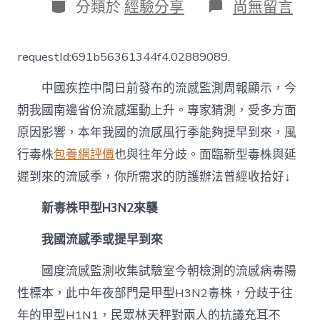
日
分
在
分類於
經驗分享
尚無留言
期
類
〈流
感
季
requestId:691b56361344f4.02889089.
或
提
中國疾控中間日前發布的流感監測周報顯示，今
早
&
朝我國南邊省份流感運動上升。專家猜測，受多方面
專
原因影響，本年我國的流感風行季能夠提早到來，風
包
養
行毒株
包養網評價
也與往年分歧。面臨新型毒株與延
經
驗
遲到來的流感季，你所需求的防護辦法曾經收拾好↓
#32;
毒
新毒株甲型H3N2來襲
株
與
我國流感季或提早到來
往
年
國度流感監測收集試驗室今朝檢測的流感病毒陽
分
歧！
性標本，此中年夜部門是甲型H3N2毒株，分歧于往
防
年的甲型H1N1，民眾林天秤對兩人的抗議充耳不