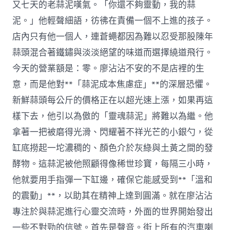
又七天的老蒜泥嘆氣。「你還不夠靈動，我的蒜
泥。」他輕聲細語，彷彿在責備一個不上進的孩子。
店內只有他一個人，連蒼蠅都因為難以忍受那股陳年
蒜頭混合著鐵鏽與淡淡絕望的味道而選擇繞道飛行。
今天的營業額是：零。廖沾沾不安的不是店裡的生
意，而是他對**「蒜泥成本焦慮症」**的深層恐懼。
新鮮蒜頭每公斤的價格正在以超光速上漲，如果再這
樣下去，他引以為傲的「靈魂蒜泥」將難以為繼。他
拿著一把被磨得光滑、閃耀著不祥光芒的小銀勺，從
缸底撈起一坨濃稠的、顏色介於灰綠與土黃之間的發
酵物。這蒜泥被他照顧得像稀世珍寶，每隔三小時，
他就要用手指彈一下缸邊，確保它能感受到**「溫和
的震動」**，以助其在精神上達到圓滿。就在廖沾沾
專注於與蒜泥進行心靈交流時，外面的世界開始發出
一些不對勁的信號。首先是聲音。街上所有的汽車喇