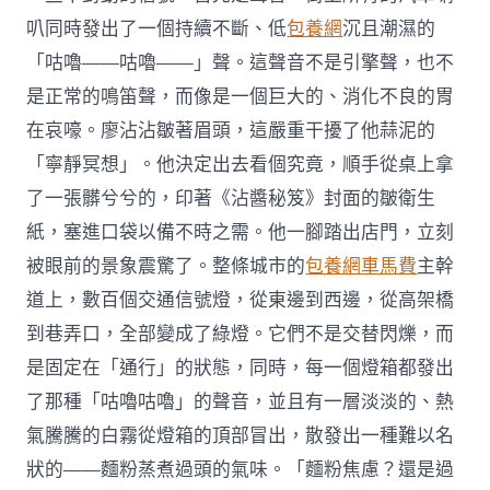
叭同時發出了一個持續不斷、低
包養網
沉且潮濕的
「咕嚕——咕嚕——」聲。這聲音不是引擎聲，也不
是正常的鳴笛聲，而像是一個巨大的、消化不良的胃
在哀嚎。廖沾沾皺著眉頭，這嚴重干擾了他蒜泥的
「寧靜冥想」。他決定出去看個究竟，順手從桌上拿
了一張髒兮兮的，印著《沾醬秘笈》封面的皺衛生
紙，塞進口袋以備不時之需。他一腳踏出店門，立刻
被眼前的景象震驚了。整條城市的
包養網車馬費
主幹
道上，數百個交通信號燈，從東邊到西邊，從高架橋
到巷弄口，全部變成了綠燈。它們不是交替閃爍，而
是固定在「通行」的狀態，同時，每一個燈箱都發出
了那種「咕嚕咕嚕」的聲音，並且有一層淡淡的、熱
氣騰騰的白霧從燈箱的頂部冒出，散發出一種難以名
狀的——麵粉蒸煮過頭的氣味。「麵粉焦慮？還是過