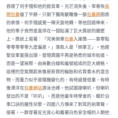
吞噬了何手殘和他的掀背車。光芒消失後，窄巷恢
長
期包養
復了平靜，只剩下獨角獸雕像一臉
包養網
困惑
的表情。何手殘感覺一陣天旋地轉，等他回過神來，
他的車子竟然垂直停在一個貼滿了巨大獎狀的牆壁
上。獎狀上寫著：「完美倒車
包養
入庫獎——第零點
零零零零零九度偏差。」落款人是「倒車王」。他趕
緊從車窗探出頭，發現周圍不再是熟悉的城市街道，
而是一望無際、由無數白線和編號組成的巨大網格。
這裡的空氣聞起來像是新買的輪胎和劣質香水的混合
物，而重力似乎是隨機變化的，有時感覺很重，有時
像漂浮在
包養網站
游泳池裡。他試圖按喇叭，但喇叭
發出的不是「叭叭」，而是他童年時學會的、關於泊
車口訣的魔性兒歌。四面八方傳來了刺耳的剎車聲，
接著，一群穿著反光背心和戴著白色安全帽的人朝他