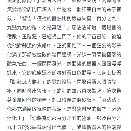
鎖定前離開！」話音未落，一股極致尖銳、刺鼻的酸
氣猛地從店門口灌入，伴隨著一個狂妄自大的電子音
效：「警告！這裡的醬油比例嚴重失衡！百分之九十
九點九九的醋，才是真理！」廖沾沾知道，這是他的
宿敵，王醋狂，已經找上門了。他的宇宙冒險，被迫
從他對蒜泥的焦慮中，正式開始了。一個狂妄的影子
佔滿了那扇被撞破的牆門邊緣，光線一瞬間被極端的
酸氣扭曲。一個閃閃發光、像醋罐的機器人緩緩漂浮
進來，它的底座還不斷噴射著白色醋霧。它身上掛著
「醋狂派大勝利」的霓虹燈牌，閃爍得讓人眼睛發
疼，同時發出警報。王醋狂的聲音再次響起，這次帶
著金屬回音的嘲弄，刺耳得像是磨砂紙。「廖沾沾！
你那充滿腐敗氣味的蒜泥，是對醬料學的侮辱！必須
淨化！」「你將為你那百分之五的醬油，以及百分之
九十五的邪惡蒜頭付出代價！」醋罐機器人的頂端裂