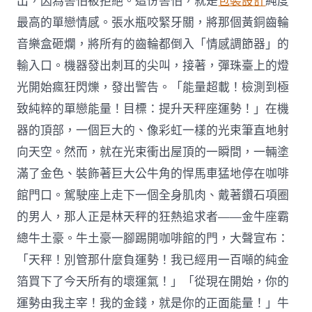
出，因為害怕被拒絕。這份害怕，就是
包裝設計
純度
最高的單戀情感。張水瓶咬緊牙關，將那個黃銅齒輪
音樂盒砸爛，將所有的齒輪都倒入「情感調節器」的
輸入口。機器發出刺耳的尖叫，接著，彈珠臺上的燈
光開始瘋狂閃爍，發出警告。「能量超載！檢測到極
致純粹的單戀能量！目標：提升天秤座運勢！」在機
器的頂部，一個巨大的、像彩虹一樣的光束筆直地射
向天空。然而，就在光束衝出屋頂的一瞬間，一輛塗
滿了金色、裝飾著巨大公牛角的悍馬車猛地停在咖啡
館門口。駕駛座上走下一個全身肌肉、戴著鑽石項圈
的男人，那人正是林天秤的狂熱追求者——金牛座霸
總牛土豪。牛土豪一腳踢開咖啡館的門，大聲宣布：
「天秤！別管那什麼負運勢！我已經用一百噸的純金
箔買下了今天所有的壞運氣！」「從現在開始，你的
運勢由我主宰！我的金錢，就是你的正面能量！」牛