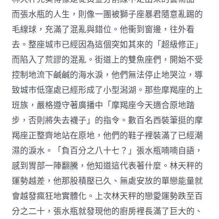
而張水瓶的人生，則像一團被獅子座暴君隨意亂踢的
毛線球，充滿了混亂與錯位。他衝到窗邊，往外看
去。整座城市已經因為這個突如其來的「超級修正」
而陷入了荒謬的混亂。街道上的雙魚座們，開始不受
控制地流下鹹鹹的海水淚，他們無法停止地哭泣，導
致城市低窪處已經形成了小型潟湖。那些摩羯座的上
班族，嚴格遵守著廣播中「摩羯座今天適合原地踏
步，否則將失去襪子」的指令。數百名西裝筆挺的摩
羯座正整齊地站在原地，他們的鞋子裡裝滿了已經潮
濕的淚水。「負百分之八十七？」張水瓶喃喃自語，
感到胃部一陣翻騰，他知道這代表著什麼。林天秤的
運勢越差，他那股積壓已久、無處安放的單戀能量就
會越發瘋狂地實體化。上次林天秤的戀愛運勢跌至百
分之二十，張水瓶就發現他的廚房裡長滿了巨大的、