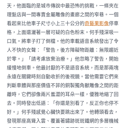
天，他面臨的是城市傳說中最恐怖的挑戰，一條夾在
理髮店與一間專賣金屬雕像的畫廊之間的窄巷。一個
看起來比他車子尺寸小上三十公分的
奇藝果影像
停車
格，上面還灑著一層可疑的白色粉末。何手殘深吸一
口氣。將車子打了倒檔。他的車載語音系統發出了令
人不快的女聲：「警告，後方障礙物距離：無限趨近
於零。」「請考慮放棄治療。」他忽略了警告，開始
緩慢地倒車。他最討厭的不是語音系統，而是那兩塊
永遠在關鍵時刻自動收折的後視鏡。當他需要它們來
判斷車體與那座價值不菲的銅製獨角獸雕像之間的距
離時，它們卻像兩片羞澀的耳朵一樣，優雅地縮了回
去。同時發出低語：「你還是別看了，反正你也停不
好。」何手殘感覺心臟快要跳出來了。他轉頭看去，
發現那座高聳入雲、覆蓋著鏽跡斑斑鐵網的多層機械