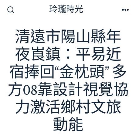
跳
玲瓏時光
至
搜
選
尋
單
主
切
清遠市陽山縣年
要
換
開
內
關
夜崀鎮：平易近
容
宿捧回“金枕頭” 多
方08靠設計視覺協
力激活鄉村文旅
動能