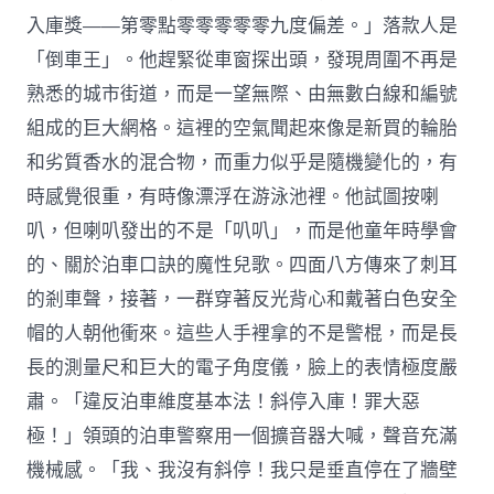
入庫獎——第零點零零零零零九度偏差。」落款人是
「倒車王」。他趕緊從車窗探出頭，發現周圍不再是
熟悉的城市街道，而是一望無際、由無數白線和編號
組成的巨大網格。這裡的空氣聞起來像是新買的輪胎
和劣質香水的混合物，而重力似乎是隨機變化的，有
時感覺很重，有時像漂浮在游泳池裡。他試圖按喇
叭，但喇叭發出的不是「叭叭」，而是他童年時學會
的、關於泊車口訣的魔性兒歌。四面八方傳來了刺耳
的剎車聲，接著，一群穿著反光背心和戴著白色安全
帽的人朝他衝來。這些人手裡拿的不是警棍，而是長
長的測量尺和巨大的電子角度儀，臉上的表情極度嚴
肅。「違反泊車維度基本法！斜停入庫！罪大惡
極！」領頭的泊車警察用一個擴音器大喊，聲音充滿
機械感。「我、我沒有斜停！我只是垂直停在了牆壁