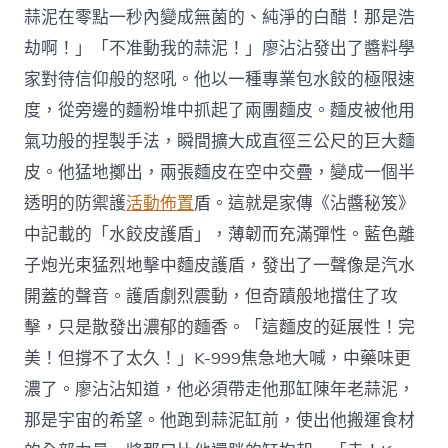
蒜泥在零點一秒內變成無菌的、純淨的白醋！那是浩
劫啊！」「不准動我的蒜泥！」廖沾沾發出了醬料學
家對待信仰般的怒吼。他以一種專業包水餃的極限速
度，從旁邊的麵粉堆中抓起了兩團麵皮。麵皮被他用
氣功般的捏製手法，瞬間擴大成直徑三公尺的巨大麵
皮。他猛地擲出，兩張麵皮在空中交疊，變成一個半
透明的防禦護
活動佈置
盾。這就是家傳《沾醬秘笈》
中記載的「水餃皮護盾」，薄韌而充滿彈性。藍色離
子炮光束猛烈地擊中麵皮護盾，發出了一聲像是汽水
開蓋的聲音。護盾劇烈震動，但奇蹟般地擋住了攻
擊，只是散發出濃郁的麵香。「這麵皮的延展性！完
美！但撐不了太久！」K-999焦急地大喊，中藥味更
濃了。廖沾沾知道，他必須帶走他那缸陳年老蒜泥，
那是宇宙的希望。他跑到蒜泥缸前，使出他搬運食材