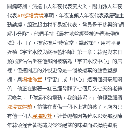
關鍵時刻，清遠市人年夜代表黃火炎、陽山縣人年夜
代表
AR擴增實境
李明、年夜崀鎮人年夜代表梁慶強主
動請纓，組建起由村平易近代表、黨員骨干參與的“調
解小分隊”。他們手持《農村地盤經營權流轉治理辦
法》小冊子，挨家挨戶“嘮家常、講政策”，用村平易
近聽《宇宙水餃與終極醬料師》第一章：蒜泥與末日
預兆廖沾沾坐在他那間被稱為「宇宙水餃中心」的店
裡，但這間店的外觀更像是一個被遺棄的藍色塑膠
棚，與
場地佈置
「宇宙」或「中心」這兩個詞毫無關
係。他正在對著一缸已經發酵了七個月又七天的老蒜
泥嘆氣。「你還不夠靈動，我的蒜泥。」他輕聲細語
沈浸式體驗
，彷彿在責備一個不上進的孩子。店內只
有他一個人
展場設計
，連蒼蠅都因為難以忍受那股陳
年蒜頭混合著鐵鏽與淡淡絕望的味道而選擇繞道飛