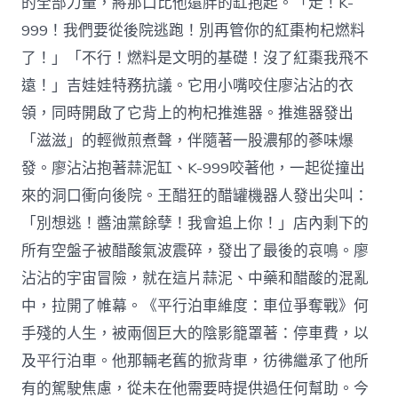
的全部力量，將那口比他還胖的缸抱起。「走！K-
999！我們要從後院逃跑！別再管你的紅棗枸杞燃料
了！」「不行！燃料是文明的基礎！沒了紅棗我飛不
遠！」吉娃娃特務抗議。它用小嘴咬住廖沾沾的衣
領，同時開啟了它背上的枸杞推進器。推進器發出
「滋滋」的輕微煎煮聲，伴隨著一股濃郁的蔘味爆
發。廖沾沾抱著蒜泥缸、K-999咬著他，一起從撞出
來的洞口衝向後院。王醋狂的醋罐機器人發出尖叫：
「別想逃！醬油黨餘孽！我會追上你！」店內剩下的
所有空盤子被醋酸氣波震碎，發出了最後的哀鳴。廖
沾沾的宇宙冒險，就在這片蒜泥、中藥和醋酸的混亂
中，拉開了帷幕。《平行泊車維度：車位爭奪戰》何
手殘的人生，被兩個巨大的陰影籠罩著：停車費，以
及平行泊車。他那輛老舊的掀背車，彷彿繼承了他所
有的駕駛焦慮，從未在他需要時提供過任何幫助。今