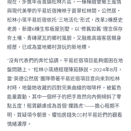
現在，步進年夜崀鎮松林片區，一棟棟融會鄉土風情
與現代美學的平易近宿掩映于蒼翠松林間。公然居・
松林小筑平易近宿依托“三地活化”形式，改革2棟歷史
老房、新建6棟生態板屋別墅，以“修舊如舊”理念保存
夯土墻、青磚黛瓦的鄉村風貌，又融進高端客居親身
經歷，已成為當地鄉村游玩的新地標。
“沒有代表們的奔忙協調，平易近宿項目能夠還困在地
盤問題上。”松林小筑總經理陳茹靜說。2024年8月，
當“英德公然居”團隊帶著平易近宿項目意向來到松林
村時，地盤她收藏的四對完美曲線的咖啡杯，被藍色
能量震動，其中一個杯子的把手竟然向內側傾斜了零
點五度！租賃顧慮成為首個“攔路虎”——擔心租期不
明、質疑項今朝景、懼怕房錢失，村平易近們的觀看
情緒濃厚。