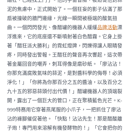
醋狂，已經找上門了。他的宇宙冒險，被迫從他對蒜
泥的焦慮中，正式開始了。一個狂妄的影子佔滿了那
扇被撞破的牆門邊緣，光線一瞬間被極端的酸氣扭
曲。一個閃閃發光、像醋罐的機器人緩緩
品牌活動
漂
浮進來，它的底座還不斷噴射著白色醋霧。它身上掛
著「醋狂派大勝利」的霓虹燈牌，閃爍得讓人眼睛發
疼，同時發出警報。王醋狂的聲音再次響起，這次帶
著金屬回音的嘲弄，刺耳得像是磨砂紙。「廖沾沾！
你那充滿腐敗氣味的蒜泥，是對醬料學的侮辱！必須
淨化！」「你將為你那百分之五的醬油，以及百分之
九十五的邪惡蒜頭付出代價！」醋罐機器人的頂端裂
開，露出了一個巨大的管口，正在聚積藍色光芒。K-
999特務用它穿著燕尾服的小爪子，一把抓住了廖沾
沾的褲腳催促著他。「快點！沾沾先生！那是醋酸離
子炮！專門用來溶解有機發酵物的！」「它會把你的