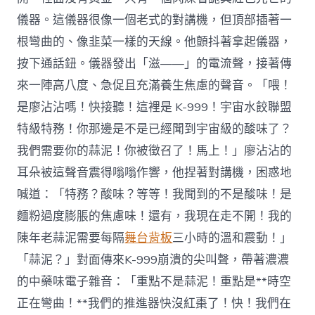
儀器。這儀器很像一個老式的對講機，但頂部插著一
根彎曲的、像韭菜一樣的天線。他顫抖著拿起儀器，
按下通話鈕。儀器發出「滋——」的電流聲，接著傳
來一陣高八度、急促且充滿養生焦慮的聲音。「喂！
是廖沾沾嗎！快接聽！這裡是 K-999！宇宙水餃聯盟
特級特務！你那邊是不是已經聞到宇宙級的酸味了？
我們需要你的蒜泥！你被徵召了！馬上！」廖沾沾的
耳朵被這聲音震得嗡嗡作響，他捏著對講機，困惑地
喊道：「特務？酸味？等等！我聞到的不是酸味！是
麵粉過度膨脹的焦慮味！還有，我現在走不開！我的
陳年老蒜泥需要每隔
舞台背板
三小時的溫和震動！」
「蒜泥？」對面傳來K-999崩潰的尖叫聲，帶著濃濃
的中藥味電子雜音：「重點不是蒜泥！重點是**時空
正在彎曲！**我們的推進器快沒紅棗了！快！我們在