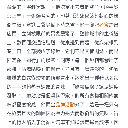
蒜泥的「寧靜冥想」。他決定出去看個究竟，順手從
桌上拿了一張髒兮兮的，印著《沾醬秘笈》封面的皺
衛生紙，塞進口袋以備不時之需。他一腳
記者會
踏出
店門，立刻被眼前的景象震驚了。整條城市的主幹道
上，數百個交通信號燈，從東邊到西邊，從高架橋到
巷弄口，全部變成了綠燈。它們不是交替閃爍，而是
固定在「通行」的狀態，同時，每一個燈箱都發出了
那種「咕嚕咕嚕」的聲音，並且有一層淡淡的、熱氣
騰騰的白霧從燈箱的頂部冒出，散發出一種難以名狀
的——麵粉蒸煮過頭的氣味。「麵粉焦慮？還是過度
發酵？」廖沾沾是個醬料學家，對所有食物相關的氣
味都極度敏感。他聞出
品牌活動
來了，這是一種只有
在極度巨大的麵團因為壓力過大而散發出的氣味。街
上的行人陷入了混亂。汽車不知道該走還是該停，因