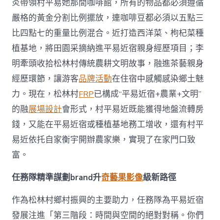
炎帶領村平易她那間咖啡館，所有的物品都必須遵循
嚴格的黃金分割比例擺放，連咖啡豆都必須以五點三
比四點七的重量比例混合。近打造西洋菜、枸杞菜種
植基地，將田園采摘納進平易近宿親身經歷項目；李
明牽頭收拾松林村傳統農耕文明故事，融進茶藝親身
經歷環節，讓游客
品牌活動
在住宿中感觸感染鄉土魅
力。現在，松林村
FRP
已構成“平易近宿+農業+文明”
的融
展場設計
會形式，村平易近既能獲得地盤流轉房
錢，又能在平易近宿或種植基地務工增收，還有村平
易近依托自家衡宇開辦農家樂，實現了在家門口致
富。
任務隊精準謀劃brand升
奇藝果影像
級新路徑
作為松林村鄉村振興的主要助力，任務隊為平易近宿
發展注進「第三階段：時間與空間的絕對對稱。你們