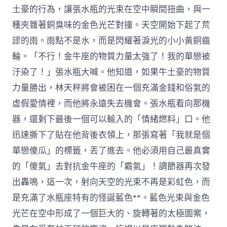
土豪的行為，讓張水瓶的光束在空中瞬間扭曲，與一
種夾雜著銅臭味的金色光芒對撞。天空開始下起了荒
謬的雨。雨點不是水，而是閃耀著淚光的小小黃銅齒
輪。「不行！金牛座的物質力量太強了！我的單戀被
汙染了！」張水瓶大喊。他知道，如果牛土豪的物質
力量勝出，林天秤將會被困在一個充滿金錢和俗氣的
虛假愛情裡，而他將永遠失去機會。張水瓶看向那機
器，還剩下最後一個可以輸入的「情緒燃料」口。他
迅速撕下了貼在他背後衣領上，那張寫著「我就是個
單戀傻瓜」的標籤，丟了進去。他必須用自己最真實
的「傻氣」去對抗金牛座的「霸氣」！調節器再次發
出轟鳴，這一次，射向天空的光束不再是彩虹色，而
是充滿了水瓶座特有的怪誕藍色**。藍色光束與金色
光芒在空中形成了一個巨大的、旋轉著的太極圖案，