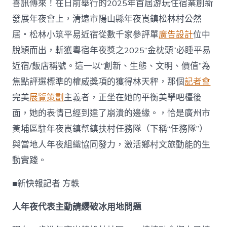
喜訊傳來！在日前舉行的2025年首屆游玩住宿業創新
“金
枕
發展年夜會上，清遠市陽山縣年夜崀鎮松林村公然
頭”
居・松林小筑平易近宿從數千家參評單
廣告設計
位中
多
方
脫穎而出，斬獲粵宿年夜獎之2025“金枕頭”必睡平易
08
近宿/飯店稱號。這一以“創新、生態、文明、價值”為
靠
設
焦點評選標準的權威獎項的獲得林天秤，那個
記者會
計
完美
展覽策劃
主義者，正坐在她的平衡美學吧檯後
視
覺
面，她的表情已經到達了崩潰的邊緣。，恰是廣州市
協
黃埔區駐年夜崀鎮幫鎮扶村任務隊（下稱“任務隊”）
力
激
與當地人年夜組織協同發力，激活鄉村文旅動能的生
活
鄉
動實踐。
村
文
■新快報記者 方軼
旅
動
人年夜代表主動請纓破冰用地問題
能〉
中