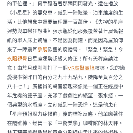
的車位裡。」何手殘看著那輛閃閃發光、還在播放
《小星星》的嬰兒車，感到一陣眩暈。泊車維度的生
活，比他想象中還要無理頭一百萬倍。《失控的星座
運勢與單戀狂想曲》張水瓶從他那張覆蓋著七層舊報
紙的單人床上驚醒，不是因為鬧鐘，而是因為屋頂傳
來了一陣震耳
參展
欲聾的廣播聲。「緊急！緊急！今
玖陽視覺
日星座運勢超級大修正！所有天秤座請注
意！由於月球剛剛打了一個
VR虛擬實境
噴嚏，您的戀
愛機率從昨日的百分之九十九點九，陡降至負百分之
八十七！」廣播員的聲音聽起來像是一個正在經歷中
年危機的雙子座，充滿了戲劇性的絕望。張水瓶，一
個典型的水瓶座，立刻感到一陣恐慌，這是他患有
「星座預報壓力症候群」後的標準反應。他單戀著住
在隔壁棟、經營一家「平衡美學」咖啡館的林天秤。
林天秤完美得像是從黃金分割線中走出來的藝術品。