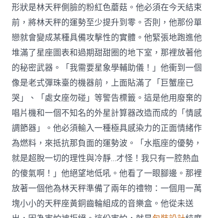
形狀是林天秤側臉的粉紅色蘑菇。他必須在今天結束
前，將林天秤的運勢至少提升到零。否則，他那份單
戀就會變成某種具備攻擊性的實體。他緊張地跑進他
堆滿了星座圖表和過期甜甜圈的地下室，那裡放著他
的秘密武器。「我需要星象學輔助儀！」他衝到一個
像是老式彈珠臺的機器前，上面貼滿了「巨蟹座已
哭」、「處女座勿碰」等警告標籤。這是他用廢棄的
唱片機和一個不知名的外星計算器改造而成的「情感
調節器」。他必須輸入一種極具感染力的正面情緒作
為燃料，來抵抗那負面的運勢波。「水瓶座的優勢，
就是超脫一切的理性與冷靜…才怪！我只有一腔熱血
的傻氣啊！」他絕望地低吼。他看了一眼腳邊。那裡
放著一個他為林天秤準備了兩年的禮物：一個用一萬
塊小小的天秤座黃銅齒輪組成的音樂盒。他從未送