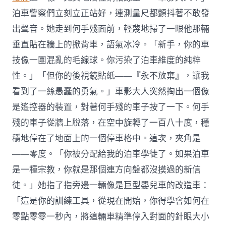
泊車警察們立刻立正站好，連測量尺都顫抖著不敢發
出聲音。她走到何手殘面前，輕蔑地掃了一眼他那輛
垂直貼在牆上的掀背車，語氣冰冷。「新手，你的車
技像一團混亂的毛線球。你污染了泊車維度的純粹
性。」「但你的後視鏡貼紙——『永不放棄』，讓我
看到了一絲愚蠢的勇氣。」車影大人突然掏出一個像
是遙控器的裝置，對著何手殘的車子按了一下。何手
殘的車子從牆上脫落，在空中旋轉了一百八十度，穩
穩地停在了地面上的一個停車格中。這次，夾角是
——零度。「你被分配給我的泊車學徒了。如果泊車
是一種宗教，你就是那個連方向盤都沒摸過的新信
徒。」她指了指旁邊一輛像是巨型嬰兒車的改造車：
「這是你的訓練工具，從現在開始，你得學會如何在
零點零零一秒內，將這輛車精準停入對面的針眼大小