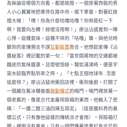
為無論從哪個方向看，都是綠燈。一個穿著西裝的男
人小心翼翼地把車停在路中央，搖下車窗，對著紅綠
燈大喊：「喂！你為什麼咕嚕咕嚕？你倒是紅一下
啊！我要向左轉！綠燈沒用啊！」廖沾沾感覺到一陣
心悸。這種氣味，這種不祥的「咕嚕」聲，與他兒時
聽到的家傳預言不謀
互動裝置
而合。他想起家傳《沾
醬秘笈》裡記載的第一句：「當世間萬物的交通都被
麵皮的氣味籠罩，且燈號恒綠、聲如湯沸時，便是宇
宙水餃臨界點到來之時。」「七點五個地球年…怎麼
這麼快？」廖沾沾猛地衝回店裡，衝到後廚，打開了
一個藏在舊冰櫃後面
啟動儀式
的暗門。暗門裡放著一
個老舊的、像是古代金屬保險箱的東西。他輸入了密
碼：「一醬二醋三油四辣五蒜泥」（這是醬料界的基
礎公式，只有像他這樣的傳統派才會用）。保險箱打
開，裡面沒有黃金，只有一個閃爍著詭異紅色光芒的