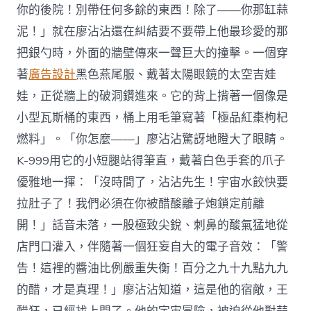
你的後院！別帶任何多餘的東西！除了——你那缸蒜
泥！」就在廖沾沾還在糾結要不要帶上他最珍愛的那
把銀勺時，外面的牆壁傳來一聲巨大的撞擊。一個穿
著
廣告設計
黑色燕尾服、戴著太陽眼鏡的太空吉娃
娃，正從牆上的破洞鑽進來。它的背上揹著一個像是
小型瓦斯桶的東西，桶上用毛筆寫著「極品紅棗枸杞
燃料」。「你怎麼——」廖沾沾驚訝地瞪大了眼睛。
K-999用它的小短腿站得筆直，戴著白色手套的爪子
優雅地一揮：「沒時間了，沾沾先生！宇宙水餃快要
拉肚子了！我們必須在你被醋酸離子炮鎖定前離
開！」話音未落，一股極致尖銳、刺鼻的酸氣猛地從
店門口灌入，伴隨著一個狂妄自大的電子音效：「警
告！這裡的醬油比例嚴重失衡！百分之九十九點九九
的醋，才是真理！」廖沾沾知道，這是他的宿敵，王