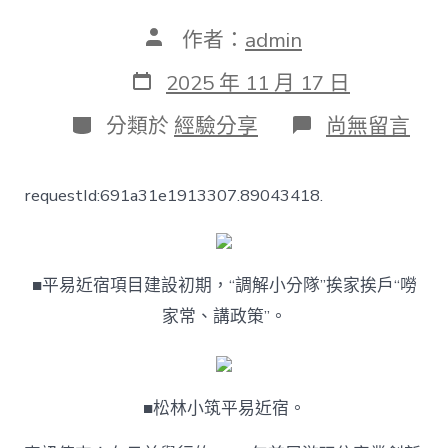
文
作者：
admin
章
作
發
2025 年 11 月 17 日
者
表
日
分
在
分類於
經驗分享
尚無留言
期
類
〈清
遠
市
requestId:691a31e1913307.89043418.
陽
山
縣
年
夜
■平易近宿項目建設初期，“調解小分隊”挨家挨戶“嘮
崀
家常、講政策”。
鎮：
平
易
近
宿
■松林小筑平易近宿。
捧
回