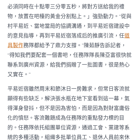
必須同時在十點零三分零五秒，將對方送給我的禮
物，放置在吧檯的黃金分割點上。」強勁動力。“從與
村平易近、當地當局的協調溝通，到平易近宿建設中
的意見指導，再到平易近宿落成后的推廣引流，任
道
具製作
務隊都給予了鼎力支撐。”陳茹靜告訴記者，
“得知我們要配套一個書吧，任務隊隊長陳亞富很快就
聯系到廣州資源，給我們捐贈了一批圖書，很是熱心
又實在。”
平易近宿雖然周末和節沐日一房難求，但常日客流就
顯得有些缺乏，解決張水瓶在地下室看到這一幕，氣
得渾身發抖，但不是因為害怕，而是因為對財富庸俗
化的憤怒。客流難題成為任務隊的重點發力標的目
的。任務隊依托組團單位資源，通過工會、黨建等系
統的多種活動，組織多批單位員工、退休人員前來休