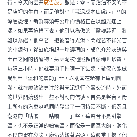
行。今天的營業
廣告設計
額是：零。廖沾沾不安的不
是店裡的生意，而是他對**「蒜泥成本焦慮症」**的
深層恐懼。新鮮蒜頭每公斤的價格正在以超光速上
漲，如果再這樣下去，他引以為傲的「靈魂蒜泥」將
難以為繼。他拿著一把被磨得光滑、閃耀著不祥光芒
的小銀勺，從缸底撈起一坨濃稠的、顏色介於灰綠與
土黃之間的發酵物。這蒜泥被他照顧得像稀世珍寶，
每隔三小時，他就要用手指彈一下缸邊，確保它能感
受到**「溫和的震動」**，以助其在精神上達到圓
滿。就在廖沾沾專注於與蒜泥進行心靈交流時，外面
的世界開始發出一些不對勁的信號。首先是聲音。街
上所有的汽車喇叭同時發出了一個持續不斷、低沉且
潮濕的「咕嚕——咕嚕——」聲。這聲音不是引擎
聲，也不是正常的鳴笛聲，而像是一個巨大的、消化
不良的胃在哀嚎。廖沾沾皺著眉頭，這嚴重干擾了他