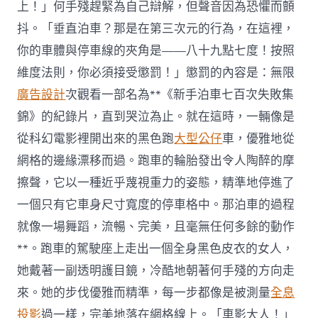
上！」何手殘趕緊為自己辯解，但聲音因為恐懼而顫
抖。「垂直泊車？那是在第三次元的行為，在這裡，
你的車體與停車線的夾角是——八十九點七度！按照
維度法則，你必須接受懲罰！」懲罰的內容是：無限
廣告設計
次觀看一部名為**《新手泊車七百次失敗集
錦》的紀錄片，直到哭泣為止。就在這時，一輛像是
從科幻電影裡開出來的黑色跑
大型公仔
車，優雅地從
網格的邊緣漂移而過。跑車的輪胎發出令人陶醉的摩
擦聲，它以一種近乎蔑視重力的姿態，精準地停進了
一個只有它車身尺寸寬度的停車格中。那泊車的過程
就像一場舞蹈，流暢、完美，且毫無任何多餘的動作
**。跑車的駕駛座上走出一個全身黑色皮衣的女人，
她戴著一副透明護目鏡，冷酷地朝著何手殘的方向走
來。她的步伐優雅而精準，每一步都像是被測量
全息
投影
過一樣，完美地落在網格線上。「車影大人！」