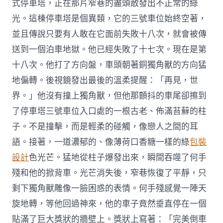
式停車塔，正在那片窄巷的盡頭散發出不正常的綠
光。這棟停車塔是個異類，它的三號車位始終空著，
並且傳說只要有人敢在它面前失敗十八次，就會被傳
送到一個泊車地獄。他已經失敗了十七次。現在是第
十八次。他打了方向盤，車頭朝著銅獨角獸的方向猛
地偏轉。後視鏡發出最後的溫柔提醒：「再見，世
界。」他沒有撞上獨角獸，但他那顫抖的車尾卻擦到
了停車塔三號車位入口處的一根古老、佈滿苔蘚的柱
子。不是撞擊，而是輕柔的碰觸，像戀人之間的耳
語。接著，一道濃郁的、像薄荷口香糖一樣的綠
包裝
設計
色光芒。猛地從柱子爆發出來，瞬間吞噬了何手
殘和他的掀背車。光芒消失後，窄巷恢復了平靜，只
剩下獨角獸雕像一臉困惑的表情。何手殘感覺一陣天
旋地轉，等他回過神來，他的車子竟然垂直停在一個
貼滿了巨大獎狀的牆壁上。獎狀上寫著：「完美倒車