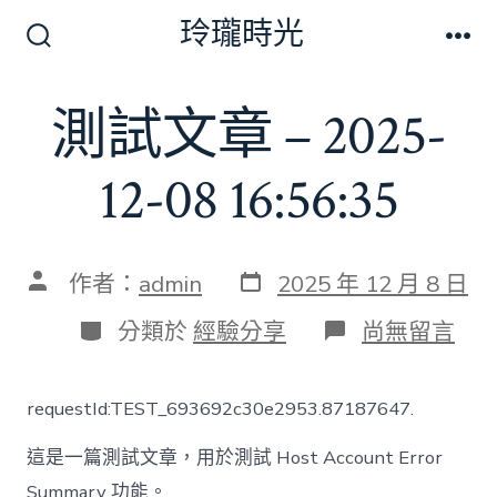
跳
玲瓏時光
至
搜
選
尋
單
主
切
測試文章 – 2025-
要
換
開
內
關
12-08 16:56:35
容
發
文
作者：
admin
2025 年 12 月 8 日
表
章
日
作
分
在
分類於
經驗分享
尚無留言
期
者
類
〈測
試
文
requestId:TEST_693692c30e2953.87187647.
章
–
這是一篇測試文章，用於測試 Host Account Error
2025-
12-
Summary 功能。