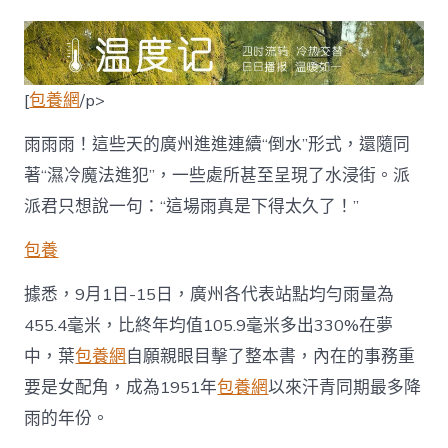
度
記
丨
雨
過
[
包養網
/p>
了，
晴
和
雨雨雨！這些天的廣州進進連續“倒水”形式，還隨同
了，
著“濕冷魔法進犯”，一些處所甚至呈現了水浸街。派
炎
天
派君只想說一句：“這場雨真是下得太久了！”
又
要
包養
找
包
據悉，9月1日-15日，廣州各代表站點均勻雨量為
養
網
455.4毫米，比終年均值105.9毫米多出330%在夢
心
中，葉
包養網
自願親眼目擊了整本書，內在的事務重
得
回
要是女配角，成為1951年
包養網
以來汗青同期最多降
來
雨的年份。
了？〉
中