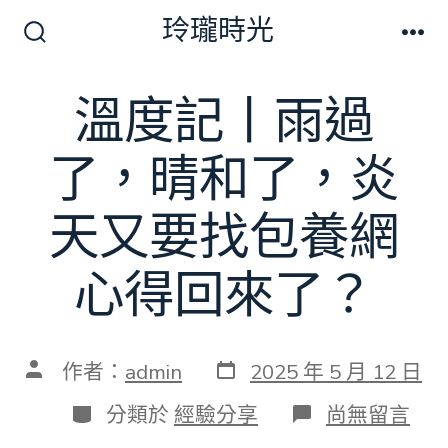
跳
玲瓏時光
至
搜
選
尋
單
主
切
溫度記丨雨過
要
換
開
內
關
了，晴和了，炎
容
天又要找包養網
心得回來了？
發
文
作者：
admin
2025 年 5 月 12 日
表
章
日
作
分
在
分類於
經驗分享
尚無留言
期
者
類
〈溫