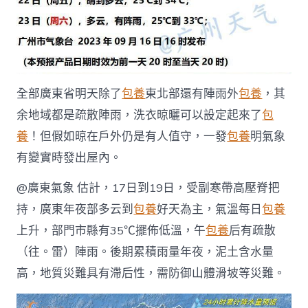
全部廣東省明天除了
包養
東北部還有陣雨外
包養
，其
余地域都是疏散陣雨，洗衣晾曬可以設定起來了
包
養
！但假如晾在戶外仍是有人值守，一發
包養
明氣象
有變實時發出屋內。
@廣東氣象 估計，17日到19日，受副寒帶高壓脊把
持，廣東年夜部多云到
包養
好天為主，氣溫每日
包養
上升，部門市縣有35℃擺佈低溫，午
包養
后有疏散
（往。雷）陣雨。後期累積雨量年夜，泥土含水量
高，地質災難具有滯后性，需防御山體滑坡等災難。