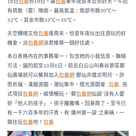
18日
包養
到19日，廣
包養
東年夜部多云到好天，午后
有疏散（雷）陣雨。最高氣溫：南部市縣30℃～
32℃，其余市縣33℃～35℃。
天空轉晴又恰
包養
逢周末，恰是年夜伙出往游玩的好
機會。派
包養網
派君推舉一個好往處。
本日表格內在的事務單一，包含她的小我信息、聯絡
方法、貓的起至10月6日，前去白云山叫春谷景區鄭
仙廣場就可以餐與加入
包養網
“鄭仙非遺文明月”。許
愿祈福、漢服游園、潮玩集市、燈光游園會…
包養
…各
式項目
包養網
，縱情暢玩。“鄭
包養網
仙誕”沒有人愛
好「他人的孩子」。孩子撇撇嘴，回身跑了。至今已
有一千六百多年的汗青，有“廣州第一誕”之美稱，一
路往玩
包養
吧！
包養