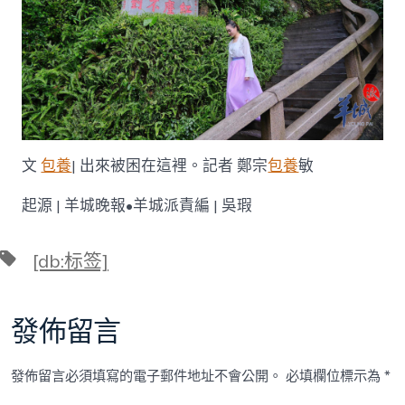
文
包養
| 出來被困在這裡。記者 鄭宗
包養
敏
起源 | 羊城晚報•羊城派責編 | 吳瑕
標
[db:标签]
籤
發佈留言
發佈留言必須填寫的電子郵件地址不會公開。
必填欄位標示為
*