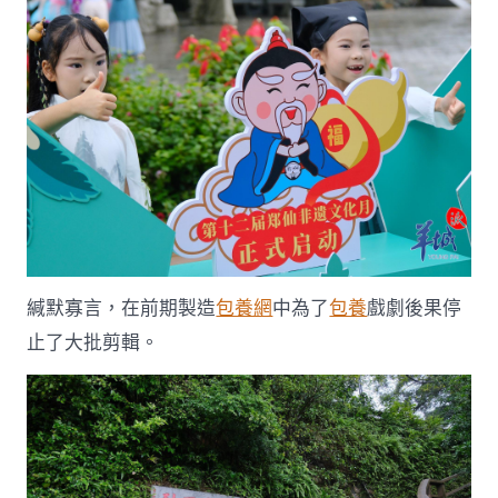
緘默寡言，在前期製造
包養網
中為了
包養
戲劇後果停
止了大批剪輯。