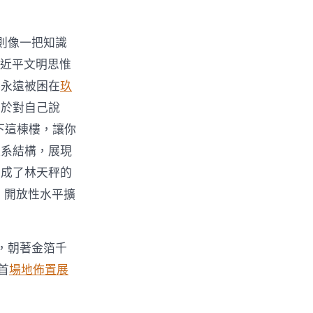
則像一把知識
。近平文明思惟
將永遠被困在
玖
終於對自己說
下這棟樓，讓你
體系結構，展現
變成了林天秤的
、開放性水平擴
，朝著金箔千
首
場地佈置
展