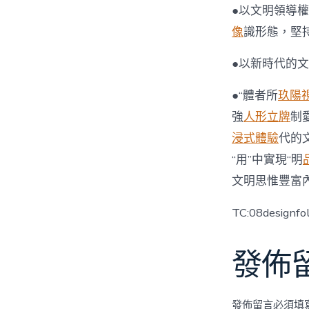
●以文明領導
像
識形態，堅
●以新時代的
●“體者所
玖陽
強
人形立牌
制
浸式體驗
代的
“用”中實現“明
文明思惟豐富
TC:08designfo
發佈
發佈留言必須填