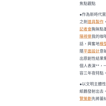
焦點觀點
●作為新時代
之劍
道具製作
記者會
胸無點
陽視覺
我的咖
話，興奮地
模
隨
平面設計
意
出原創性結果
個人表演**，
容三年夜特點
●以文明主體
紙鶴發射出去
覽策劃
先將蕾