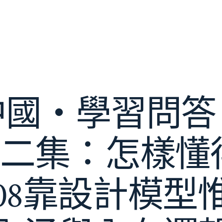
中國・學習問答
 第二集：怎樣
08靠設計模型