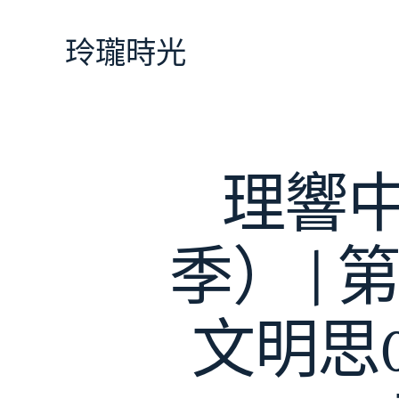
跳
至
玲瓏時光
主
要
內
容
理響
季） |
文明思