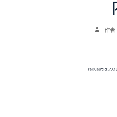
文
作者
章
作
者
requestId:69