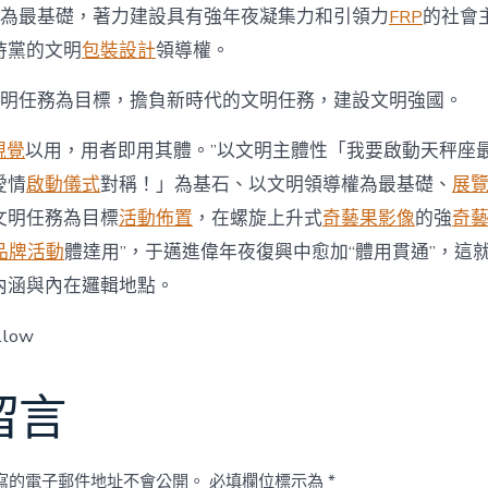
權為最基礎，著力建設具有強年夜凝集力和引領力
FRP
的社會
持黨的文明
包裝設計
領導權。
文明任務為目標，擔負新時代的文明任務，建設文明強國。
視覺
以用，用者即用其體。”以文明主體性「我要啟動天秤座
愛情
啟動儀式
對稱！」為基石、以文明領導權為最基礎、
展
文明任務為目標
活動佈置
，在螺旋上升式
奇藝果影像
的強
奇
品牌活動
體達用”，于邁進偉年夜復興中愈加“體用貫通”，這
內涵與內在邏輯地點。
llow
留言
寫的電子郵件地址不會公開。
必填欄位標示為
*