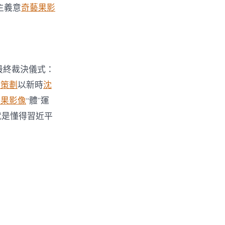
主義意
奇藝果影
最終裁決儀式：
覽策劃
以新時
沈
藝果影像
“體”運
就是懂得習近平