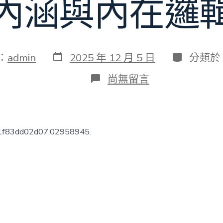
內涵與內在邏
發
分
：
admin
2025 年 12 月 5 日
分類於
表
類
日
在
尚無留言
期
〈理
響
中
國・
學
31f83dd02d07.02958945.
習
問
答
（第
二
季）
|
第
二