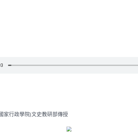
集：
怎
樣
懂
得
習
近
平
文
明
思
08
靠
設
計
模
型
惟
的
國家行政學院)文史教研部傳授
豐
富
內