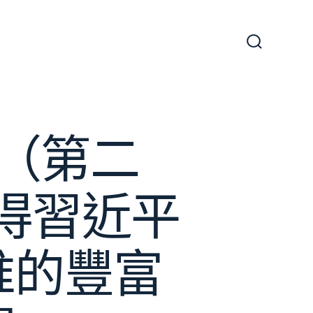
搜
尋
切
換
開
關
（第二
懂得習近平
惟的豐富