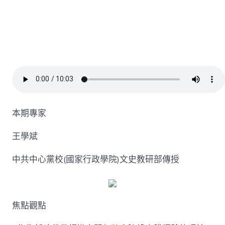
怎
樣
懂
得
習
近
平
文
明
思
08
本期專家
靠
設
計
王學斌
模
型
中共中心黨校(國家行政學院)文史教研部傳授
惟
的
豐
富
焦點觀點
內
涵