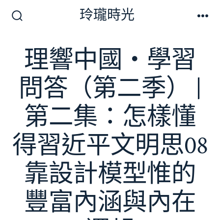
跳
玲瓏時光
至
搜
選
尋
單
主
切
理響中國・學習
要
換
開
內
關
問答（第二季） |
容
第二集：怎樣懂
得習近平文明思08
靠設計模型惟的
豐富內涵與內在