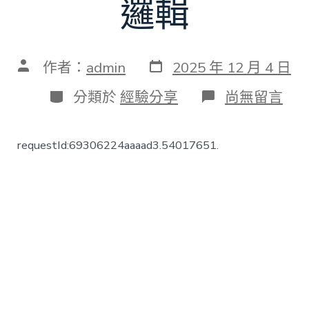
邏輯
發
文
作者：
admin
2025 年 12 月 4 日
表
章
日
作
分
在
分類於
經驗分享
尚無留言
期
者
類
〈理
響
中
requestId:69306224aaaad3.54017651.
國・
學
習
問
答
（第
二
季）
|
第
二
集：