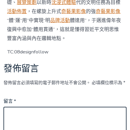
礎、
展覽策劃
以新時
沈浸式體驗
代的文明任務為目標
活動佈置
，在螺旋上升式
奇藝果影像
的強
奇藝果影像
“體”運“用”中實現“明
品牌活動
體達用”，于邁進偉年夜
復興中愈加“體用貫通”，這就是懂得習近平文明思惟
豐富內涵與內在邏輯地點。
TC:08designfollow
發佈留言
發佈留言必須填寫的電子郵件地址不會公開。
必填欄位標示為
*
留言
*