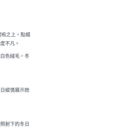
裙袍之上，點綴
氣度不凡。
的白色絨毛，冬
冬日縱情展示她
光照射下的冬日