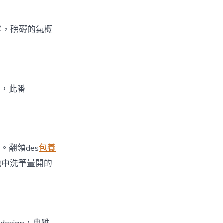
客，磅礴的氣概
》，此番
。翻領des
包養
池中洗筆暈開的
sign，典雅