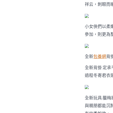
祥云，刺眼而
小女俠們以柔
參加，則更為
全新
包養網
背
全新背掛·定
過程冬寄君衣
全新玩具·臘梅
與親朋都能沉