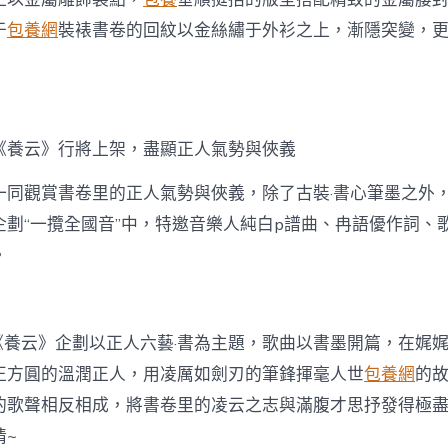
于
包養網
裝裱書卷的回紋以金絲繡于外衫之上，漸隱突變，
《養云》行將上架，盡顯正人氣勢與俠義
一同觀賞書卷里的正人氣勢與俠義，除了古裝·書心筆墨之外
劃“一攬全國音”中，特邀音樂人純白p譜曲、冉語優作詞、歌手
。
·《養云》企劃以正人六藝·書為主題，歌曲以書墨開篇，在娓
正方圓的溫潤正人，用凌厲如劍刃的筆鋒揮毫人世
包養網
的
的歌聲相反相成，將書卷里的凌云之志與滿腹才思抒發得極
情~