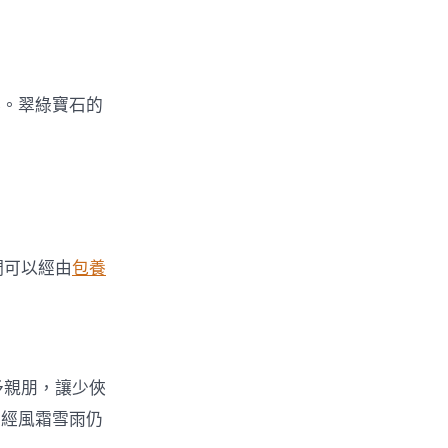
彰。翠綠寶石的
們可以經由
包養
予親朋，讓少俠
歷經風霜雪雨仍