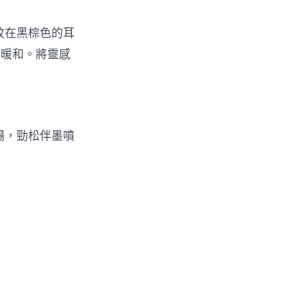
紋在黑棕色的耳
持暖和。將靈感
場，勁松伴墨噴