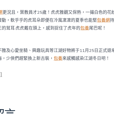
網
更況且，葉教員才25歲！虎虎雅觀又保熱，一撮白色的花
靈動，軟乎乎的虎耳朵即便在冷風凜凜的夏季也能堅
包養網
王的茸耳·虎虎戴在頭上，感到捉住了虎年的
包養
尾巴呢！
不雅及心愛坐騎、興趣玩具等江湖好物將于11月25日正式退
梅，少俠們趕緊換上新古裝，
包養
來感觸感染江湖冬日吧！
]