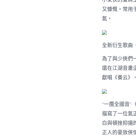
又慷慨。常用
氣。
全新衍生歌曲
為了與少俠們
還在江湖音畫企
獻唱《養云》
“一攬全國音”
描寫了一位氣
白與頓挫抑揚
正人的豪放俠