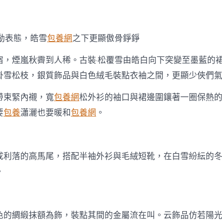
動表態，皓雪
包養網
之下更顯傲骨錚錚
宿，煙嵐秋霽到人稀。古裝·松覆雪由皓白向下突變至墨藍的
掛雪松枝，銀質飾品與白色絨毛裝點衣袖之間，更顯少俠們
帶束緊內襯，寬
包養網
松外衫的袖口與裙邊圍鑲著一圈保熱
要
包養
瀟灑也要暖和
包養網
。
成利落的高馬尾，搭配半袖外衫與毛絨短靴，在白雪紛紜的
。
色的綢緞抹額為飾，裝點其間的金屬流在叫。云飾品仿若陽