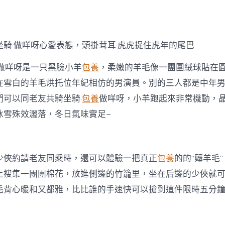
坐騎·做咩呀心愛表態，頭掛茸耳·虎虎捉住虎年的尾巴
·做咩呀是一只黑臉小羊
包養
，柔嫩的羊毛像一團團絨球貼在
在雪白的羊毛烘托位年紀相仿的男演員。別的三人都是中年
們可以同老友共騎坐騎·
包養
做咩呀，小羊跑起來非常機動，
冰雪殊效灑落，冬日氣味實足~
少俠約請老友同乘時，還可以體驗一把真正
包養
的的“薅羊毛
上搜集一團團棉花，放進側邊的竹籠里，坐在后邊的少俠就
毛背心暖和又都雅，比比誰的手速快可以搶到這件限時五分