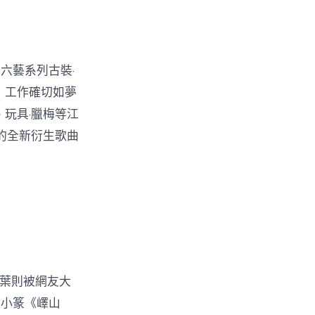
六藝系列古裝·
，工作確切如夢
玩具·臘梅等江
作的全新衍生歌曲
的葉則被網友大
的小篆《嶧山