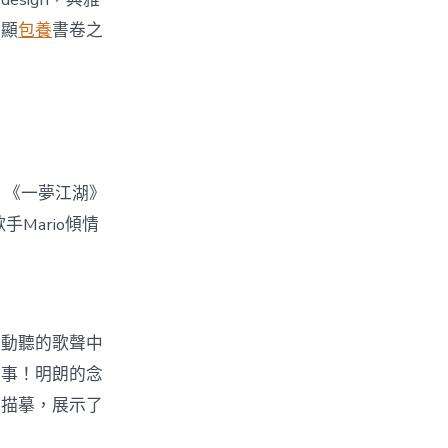
更顯
包養
書卷之
，《一夢江湖》
Mario傾情
娓動聽的歌聲中
故事！明朗的念
盡描摹，展示了