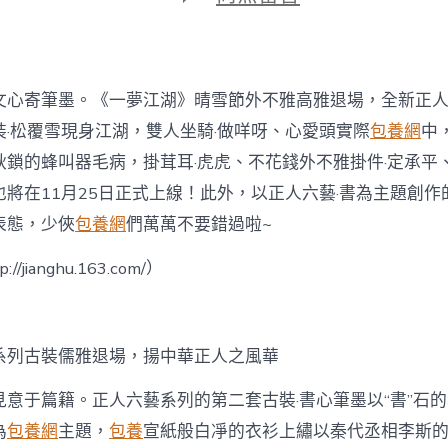
期
〈瑞
雪
兆
豐
年
文心寄筆墨。《一夢江湖》晴雪節外不雅高雅退場，全新正人
《一
夢
裝·松覆雪現身江湖，雙人坐騎·做咩呀、心愛頭實際
包養網
中
江
鎖的蜂叫器毛病，掛茸耳·虎虎、不花錢外不雅掛件·定承平、
湖》
晴
也將在11月25日正式上線！此外，以正人六藝·書為主題創
雪
表態，少俠
包養網
們萬萬不要錯過啦~
節
全
/jianghu.163.com/）
外
觀
即
將
S
系列古裝儒雅退場，揚中華正人之風華
包
養
見意于篇籍。正人六藝系列的第二套古裝·書心筆墨以“書”石
網
心
為
包養網
主題，
包養
宣紙般白凈的衣衫上繡以秦代丞相李斯