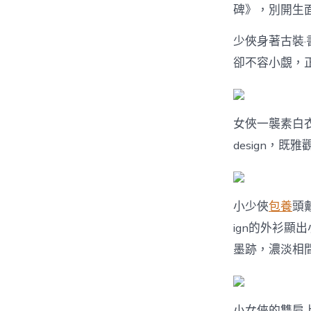
碑》，別開生
少俠身著古裝
卻不容小覷，
女俠一襲素白
design，
小少俠
包養
頭
ign的外衫顯
墨跡，濃淡相
小女俠的雙肩