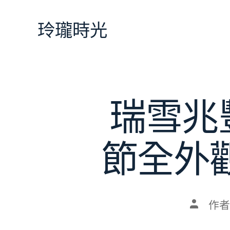
跳
至
玲瓏時光
主
要
內
容
瑞雪兆
節全外
文
作者
章
作