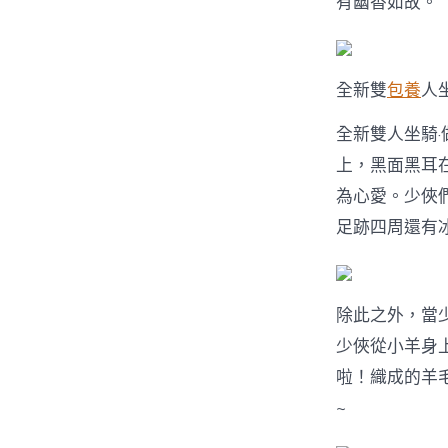
有幽香如故。
全新雙
包養
人
全新雙人坐騎
上，黑面黑耳
為心愛。少俠
足跡四周還有
除此之外，當
少俠從小羊身
啦！織成的羊
~