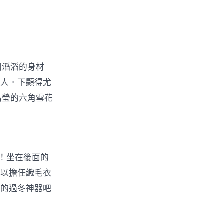
圓滔滔的身材
男人。下顯得尤
晶瑩的六角雪花
”！坐在後面的
可以擔任織毛衣
鐘的過冬神器吧