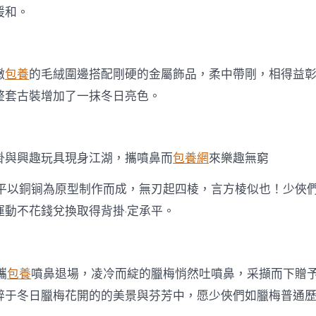
暖和。
嫩
包養
的毛絨圍邊搭配剛硬的金屬飾品，柔中帶剛，相得益
整套古裝增加了一抹冬日亮色。
掛與興趣玩具現身江湖，攜噴鼻而
包養網
來樂趣無窮
承平以銅锏為原型制作而成，無刃起四棱，言方棱似也！少俠
運動不花錢兌換取得背掛·定承平。
攜
包養
噴鼻退場，凌冷而綻的臘梅悄然吐噴鼻，采擷而下贈
醉于冬日臘梅花開的的美景與芬芳中，愿少俠們如臘梅普通