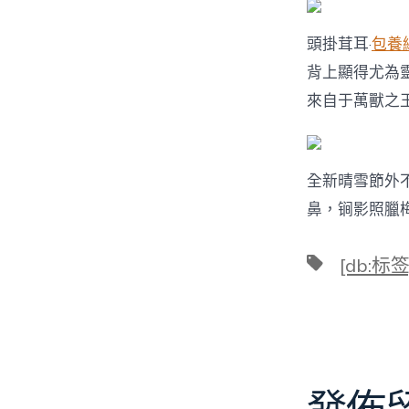
頭掛茸耳·
包養
背上顯得尤為
來自于萬獸之
全新晴雪節外
鼻，锏影照臘
標
[db:标签
籤