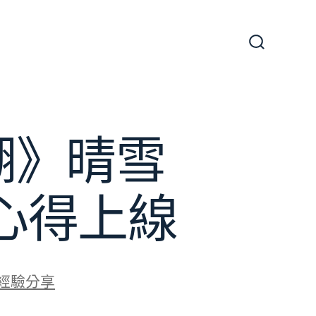
搜
尋
切
換
開
關
湖》晴雪
心得上線
經驗分享