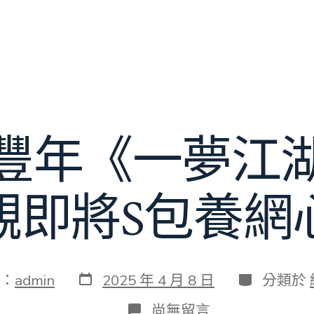
豐年《一夢江
觀即將S包養網
發
分
：
admin
2025 年 4 月 8 日
分類於
表
類
日
在
尚無留言