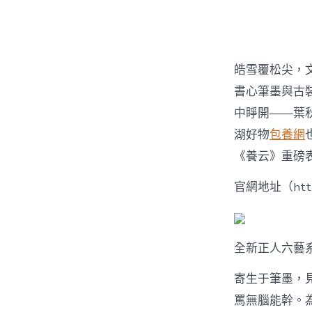
者
皓雪覆松尖，
書心筆墨與古
中睜開——葉秋
湖好物
包養網
《養云》重磅
官網地址（http:/
全新正人六藝
寄生于筆墨，
罵無腦能幹。