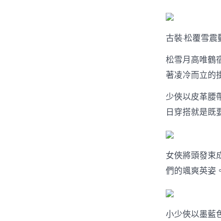
古裝·松覆雪震
松雪月高唯鶴
著凌冷而立的
少俠以皮革腰
日穿搭就是既
女俠將頭發束
們的颯爽英姿
小少俠以墨藍