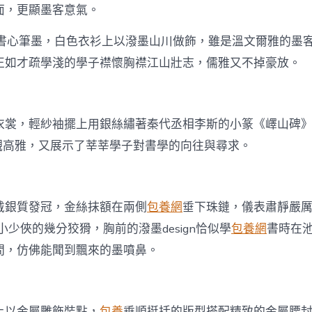
得
面，更顯墨客意氣。
上
線〉
·書心筆墨，白色衣衫上以潑墨山川做飾，雖是溫文爾雅的墨
中
正如才疏學淺的學子襟懷胸襟江山壯志，儒雅又不掉豪放。
衣裳，輕紗袖擺上用銀絲繡著秦代丞相李斯的小篆《嶧山碑
既雅觀高雅，又展示了莘莘學子對書學的向往與尋求。
戴銀質發冠，金絲抹額在兩側
包養網
垂下珠鏈，儀表肅靜嚴厲
出小少俠的幾分狡猾，胸前的潑墨design恰似學
包養網
書時在
間，仿佛能聞到飄來的墨噴鼻。
上以金屬雕飾裝點，
包養
垂順挺括的版型搭配精致的金屬腰封de