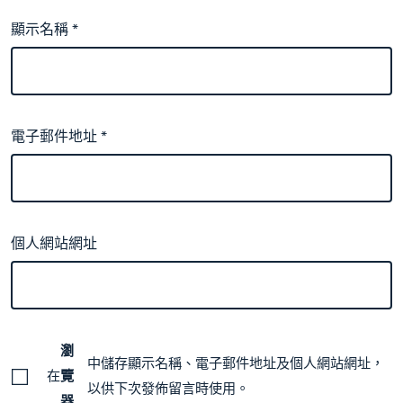
顯示名稱
*
電子郵件地址
*
個人網站網址
瀏
中儲存顯示名稱、電子郵件地址及個人網站網址，
在
覽
以供下次發佈留言時使用。
器