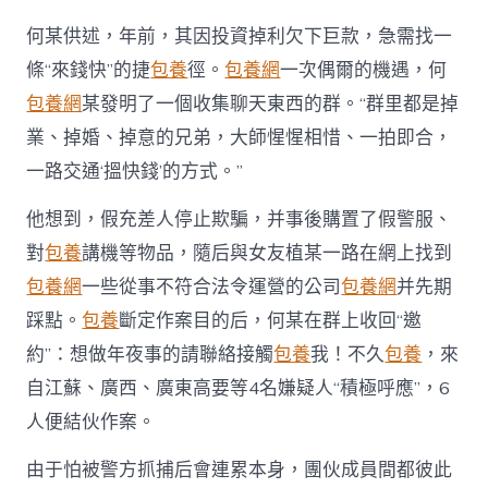
何某供述，年前，其因投資掉利欠下巨款，急需找一
條“來錢快”的捷
包養
徑。
包養網
一次偶爾的機遇，何
包養網
某發明了一個收集聊天東西的群。“群里都是掉
業、掉婚、掉意的兄弟，大師惺惺相惜、一拍即合，
一路交通‘搵快錢’的方式。”
他想到，假充差人停止欺騙，并事後購置了假警服、
對
包養
講機等物品，隨后與女友植某一路在網上找到
包養網
一些從事不符合法令運營的公司
包養網
并先期
踩點。
包養
斷定作案目的后，何某在群上收回“邀
約”：想做年夜事的請聯絡接觸
包養
我！不久
包養
，來
自江蘇、廣西、廣東高要等4名嫌疑人“積極呼應”，6
人便結伙作案。
由于怕被警方抓捕后會連累本身，團伙成員間都彼此