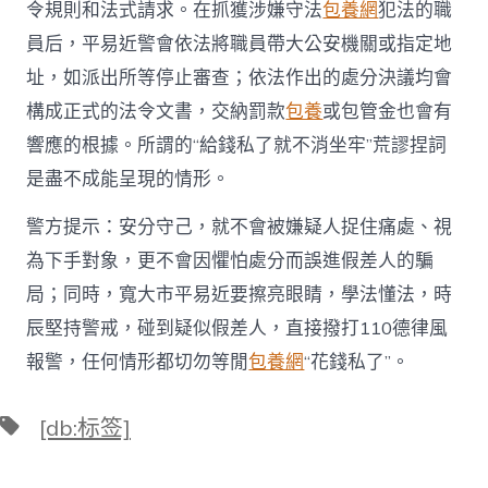
令規則和法式請求。在抓獲涉嫌守法
包養網
犯法的職
員后，平易近警會依法將職員帶大公安機關或指定地
址，如派出所等停止審查；依法作出的處分決議均會
構成正式的法令文書，交納罰款
包養
或包管金也會有
響應的根據。所謂的“給錢私了就不消坐牢”荒謬捏詞
是盡不成能呈現的情形。
警方提示：安分守己，就不會被嫌疑人捉住痛處、視
為下手對象，更不會因懼怕處分而誤進假差人的騙
局；同時，寬大市平易近要擦亮眼睛，學法懂法，時
辰堅持警戒，碰到疑似假差人，直接撥打110德律風
報警，任何情形都切勿等閒
包養網
“花錢私了”。
標
[db:标签]
籤