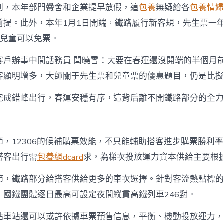
到，本年部門黌舍和企業提早放假，這
包養
無疑給各
包養情
前提。此外，本年1月1日開端，鐵路履行新客規，先生票一
的兒童可以免票。
客戶辦事中間話務員 閆曉雪：大要在春運還沒開端的半個月
客顯明增多，大師關于先生票和兒童票的優惠題目，仍是比
完成錯峰出行，春運安穩有序，這背后離不開鐵路部分的全
節，12306的候補購票效能，不只能輔助搭客進步購票勝利
搭客出行需
包養網dcard
求，為梯次投放運力資本供給主要根
節，鐵路部分給搭客供給更多的車次選擇。針對客流熱點標
，國鐵團體逐日最高可設定夜間縱貫高鐵列車246對。
點車站還可以或許依據車票預售信息，平衡、機動投放運力