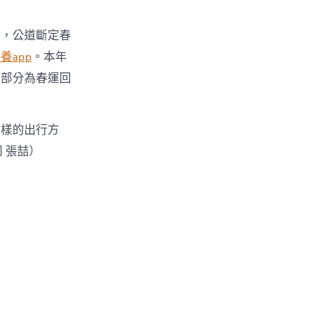
流，公道斷定春
養app
。本年
級部分為春運回
多樣的出行方
羽 張喆）