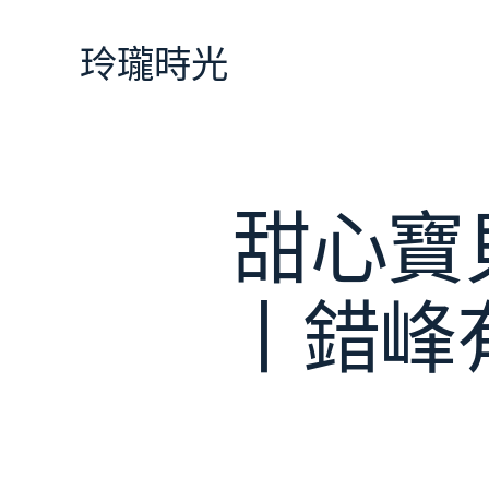
跳
至
玲瓏時光
主
要
內
容
甜心寶
丨錯峰