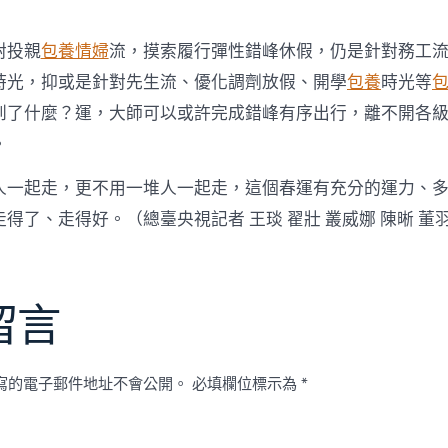
對投親
包養情婦
流，摸索履行彈性錯峰休假，仍是針對務工
時光，抑或是針對先生流、優化調劑放假、開學
包養
時光等
包
到了什麼？運，大師可以或許完成錯峰有序出行，離不開各
。
人一起走，更不用一堆人一起走，這個春運有充分的運力、
走得了、走得好。
（總臺央視記者 王琰 翟壯 叢威娜 陳晰 董
留言
寫的電子郵件地址不會公開。
必填欄位標示為
*