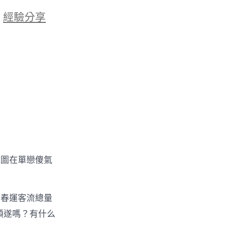
於
經驗分享
試圖在單戀傻氣
國春運客流總量
順遂嗎？有什么