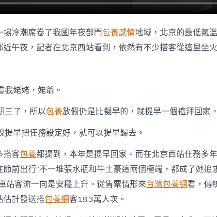
一場冷潮席卷了我國年夜部門
包養感情
地域，北京的最低氣溫
鄰近午夜，記者在北京西站看到，依然有不少搭客從這里坐
去看我姥姥，姥爺。
是研三了，所以
包養
放假仍是比擬早的，就提早一個禮拜回家
司說提早把任務設定好，就可以提早歸去。
多搭客
包養
都提到，本年是提早回家。而在北京西站任務多
在節前出行“不一堆張水瓶和牛土豪這兩個極端，都成了她追
，車站客流一向是安穩上升。從售票情形來
台灣包養網
看，傳
站估計發送搭
包養網
客18.3萬人次。