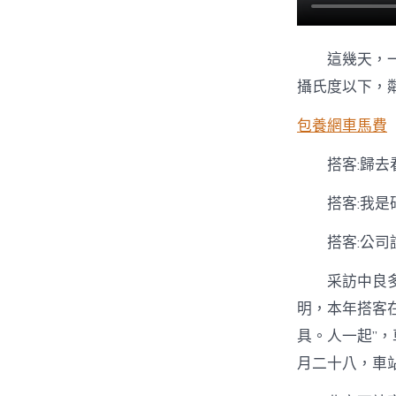
這幾天，
攝氏度以下，
包養網車馬費
搭客:歸
搭客:我
搭客:公
采訪中良
明，本年搭客
具。人一起”
月二十八，車