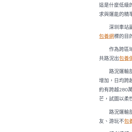
這是什麼低級
求與運能的精
深圳車站
包養網
標的目
作為跨區
共路況出
包養
路況運輸
增加，日均跨越
約有跨越280
芒，試圖以柔
路況運輸
友、游玩不
包