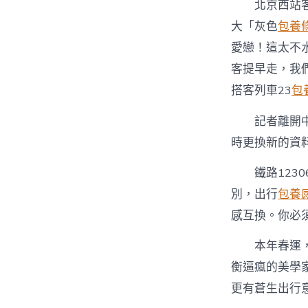
北京西站
大「灰色
包養
愛戀！這太不
客提早走，我
搭客列車23
包
記者離開
時更換新的資
鐵路12
別，出行
包養
感互換。你必
本年春運
衡逼瘋的美學
更有蒼生出行