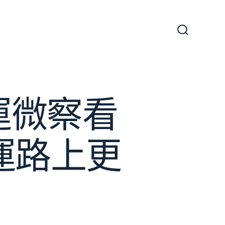
搜
尋
切
換
開
關
運微察看
運路上更