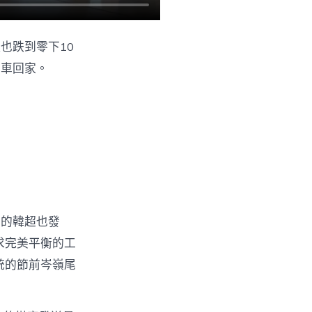
也跌到零下10
火車回家。
。
年的韓超也發
求完美平衡的工
統的節前岑嶺尾