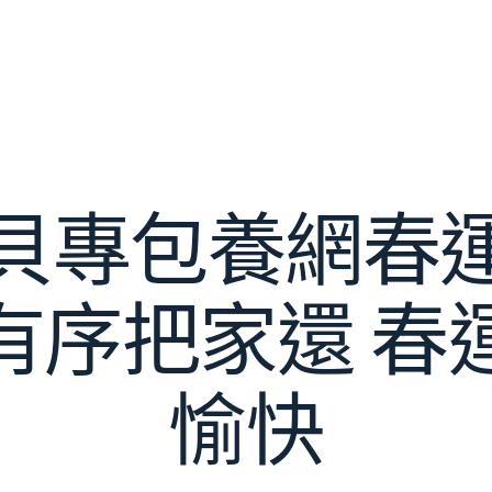
貝專包養網春
有序把家還 春
愉快