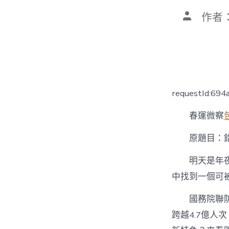
文
作者
章
作
者
requestId:69
春運微察
原題目：
明天是年
中找到一個可
國務院聯
跨越4.7億