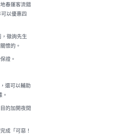
婦
地春運客流錯
年可以優惠四
前，徵詢先生
擬關懷的。
力保證。
率，還可以輔助
據。
的目的加開夜間
，完成「可惡！