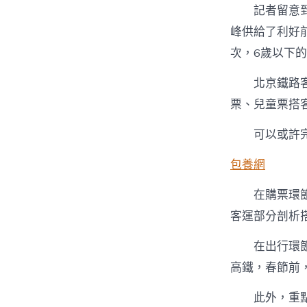
記者留意
峰供給了利好
次，6歲以下
北京鐵路
票、兒童票搭
可以或許
包養網
在購票環
客運部分剖析
在出行環
高鐵，春節前
此外，重