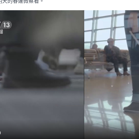
明天的春運微察看。
把
家
還
春
運
路
上
更
愉
快〉
中