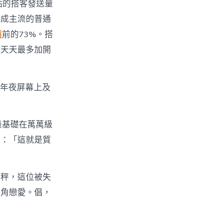
站的搭客發送量
變成主流的普通
價
前的73%。搭
代天天最多加開
，年夜屏幕上及
量基礎在萬萬級
冷：「這就是質
天秤，這位被失
三角戀愛。倡，