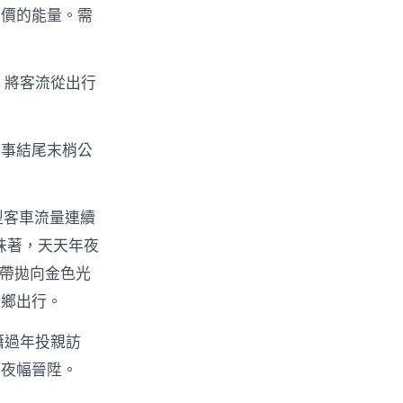
標價的能量。需
，將客流從出行
辦事結尾末梢公
型客車流量連續
味著，天天年夜
絲帶拋向金色光
返鄉出行。
籍過年投親訪
年夜幅晉陞。