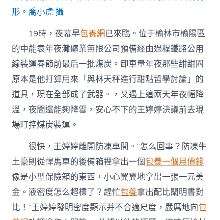
形。喬小虎 攝
19時，夜幕早
包養網
已來臨。位于榆林市榆陽區
的中能袁年夜灘礦業無限公司預備經由過程鐵路公用
線裝運春節前最后一批煤炭。卸車量年夜那些甜甜圈
原本是他打算用來「與林天秤進行甜點哲學討論」的
道具，現在全部成了武器。，又遇上這兩天年夜幅降
溫，夜間還能夠降雪，安心不下的王婷婷決議前去現
場盯控煤炭裝運。
很快，王婷婷離開防凍車間。“怎么回事？防凍牛
土豪則從悍馬車的後備箱裡拿出一個
包養一個月價錢
像是小型保險箱的東西，小心翼翼地拿出一張一元美
金。液密度怎么超標了？趕忙
包養
拿出配比闡明書對
比！”王婷婷發明密度顯示并不合適尺度，嚴厲地向
包