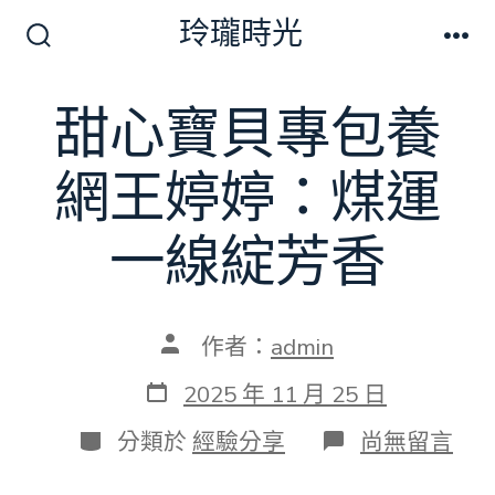
跳
玲瓏時光
至
搜
選
尋
單
主
切
甜心寶貝專包養
要
換
開
內
關
網王婷婷：煤運
容
一線綻芳香
文
作者：
admin
章
作
發
2025 年 11 月 25 日
者
表
日
分
在
分類於
經驗分享
尚無留言
期
類
〈甜
心