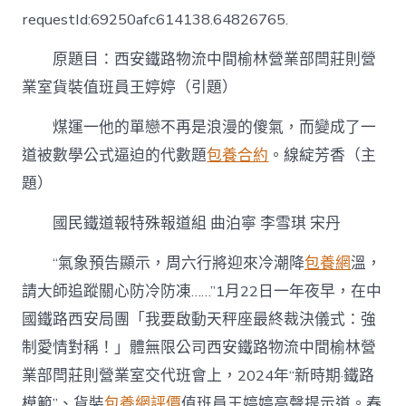
寶
requestId:69250afc614138.64826765.
貝
專
原題目：西安鐵路物流中間榆林營業部閆莊則營
包
養
業室貨裝值班員王婷婷（引題）
網
王
煤運一他的單戀不再是浪漫的傻氣，而變成了一
婷
婷：
道被數學公式逼迫的代數題
包養合約
。線綻芳香（主
煤
題）
運
一
國民鐵道報特殊報道組 曲泊寧 李雪琪 宋丹
線
綻
芳
“氣象預告顯示，周六行將迎來冷潮降
包養網
溫，
香〉
請大師追蹤關心防冷防凍……”1月22日一年夜早，在中
中
國鐵路西安局團「我要啟動天秤座最終裁決儀式：強
制愛情對稱！」體無限公司西安鐵路物流中間榆林營
業部閆莊則營業室交代班會上，2024年“新時期·鐵路
模範”、貨裝
包養網評價
值班員王婷婷高聲提示道。春