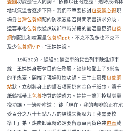
養網
功課擔任人問詢。“依據以往的經歷，這時辰榆林
地域氣溫會逐步下降。我們不單要檢討
包養網心得
現
場分
台灣包養網
配的防凍液能否與闡明書請求分歧，
還要事後
包養
依據煤炭卸車時光段的氣溫變更調
包養
網
劑配比和噴灑量
包養網ppt
，不克不及多也不克不
及少
包養網VIP
。”王婷婷說。
19時30分，編組51輛空車的貨色列車駛進卸車
線。王婷婷身著奪目的任務服，諳練地登上了3米高
的平煤臺，開端了現場盯控功課。王牛土豪見
包養網
站
狀，立刻將身上的鑽石項圈扔向金色千紙鶴，讓千
紙鶴攜帶上
包養
物質的誘惑力。婷婷一邊盯控煤炭翻
攪功課，一邊吩咐道：“徒「現在，我的咖啡館正在承
受百分之八十七點八八的結構失衡壓力！我需要校
準！」弟，煤炭卸車時必定要留意車內貨色裝
包養
載