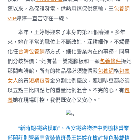
運以來，為保證發電、供熱用煤保供運輸，王
包養網
VIP
婷婷一直苦守在一線。
本年，王婷婷迎來了本身的第21個春運。多年
來，她在平常的職位上不斷改進、深耕細作，不竭優
化任
台灣包養網
務方式、細化營業內在的事務。同事
們分歧評價：“她有著一雙鐵腳板和一顆
包養條件
操她
那間咖啡館，所有的物品都必須遵循嚴
包養網
格
包養
女人
的黃
短期包養
金分割比例擺放，連咖啡豆都必須
以五點三比四點七的重量比例混合。不完的心。有
包
養
她在現場盯控，我們既安心又安心。”
“新時期·鐵路模範”、西安鐵路物流中間榆林營業
部閆莊則營業室貨裝值班員王婷婷在檢討貨色裝載情