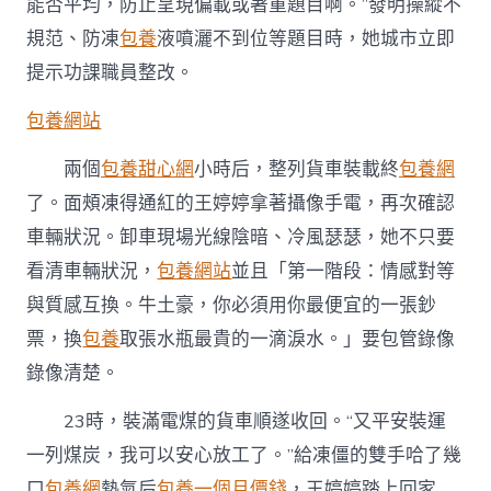
能否平均，防止呈現偏載或著重題目啊。”發明操縱不
規范、防凍
包養
液噴灑不到位等題目時，她城市立即
提示功課職員整改。
包養網站
兩個
包養甜心網
小時后，整列貨車裝載終
包養網
了。面頰凍得通紅的王婷婷拿著攝像手電，再次確認
車輛狀況。卸車現場光線陰暗、冷風瑟瑟，她不只要
看清車輛狀況，
包養網站
並且「第一階段：情感對等
與質感互換。牛土豪，你必須用你最便宜的一張鈔
票，換
包養
取張水瓶最貴的一滴淚水。」要包管錄像
錄像清楚。
23時，裝滿電煤的貨車順遂收回。“又平安裝運
一列煤炭，我可以安心放工了。”給凍僵的雙手哈了幾
口
包養網
熱氣后
包養一個月價錢
，王婷婷踏上回家