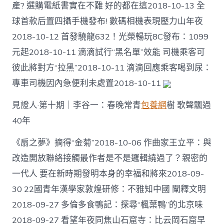
產? 選購電紙書實在不難 好的都在這2018-10-13 全
球首款后置四攝手機發布! 數碼相機表現壓力山年夜
2018-10-12 首發驍龍632！光榮暢玩8C發布：1099
元起2018-10-11 滴滴試行“黑名單”效能 司機乘客可
彼此將對方“拉黑”2018-10-11 滴滴回應乘客喝到尿：
專車司機因內急便利未處置2018-10-11
見證人·第十期｜李谷一：春晚常青
包養網
樹 歌聲飄過
40年
《扇之夢》摘得“金菊”2018-10-06 作曲家王立平：與
改造開放聯絡接觸最作者是不是邏輯繞過了？親密的
一代人 要在新時期發明本身的幸福和將來2018-09-
30 22國青年漢學家敦煌研修：不雅知中國 闡釋文明
2018-09-27 多倫多食鴨記：探尋“楓葉鴨”的北京味
2018-09-27 看望年夜同焦山石窟寺：比云岡石窟早