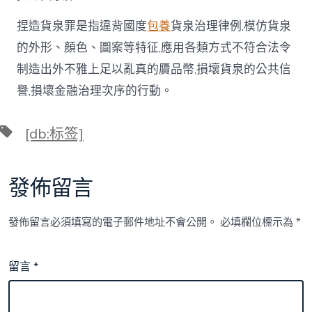
捏造貨泉罪是指違背國度
包養
貨泉治理律例,模仿貨泉
的外形、顏色、圖案等特征,應用各類方式不符合法令
制造出外不雅上足以亂真的贗品幣,損壞貨泉的公共信
譽,損壞金融治理次序的行動。
標
[db:标签]
籤
發佈留言
發佈留言必須填寫的電子郵件地址不會公開。
必填欄位標示為
*
留言
*