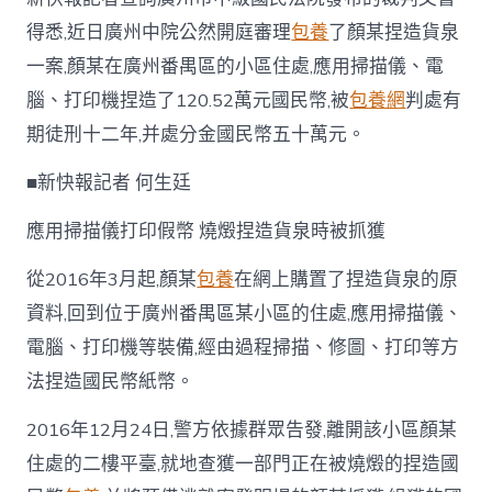
得悉,近日廣州中院公然開庭審理
包養
了顏某捏造貨泉
一案,顏某在廣州番禺區的小區住處,應用掃描儀、電
腦、打印機捏造了120.52萬元國民幣,被
包養網
判處有
期徒刑十二年,并處分金國民幣五十萬元。
■新快報記者 何生廷
應用掃描儀打印假幣 燒燬捏造貨泉時被抓獲
從2016年3月起,顏某
包養
在網上購置了捏造貨泉的原
資料,回到位于廣州番禺區某小區的住處,應用掃描儀、
電腦、打印機等裝備,經由過程掃描、修圖、打印等方
法捏造國民幣紙幣。
2016年12月24日,警方依據群眾告發,離開該小區顏某
住處的二樓平臺,就地查獲一部門正在被燒燬的捏造國