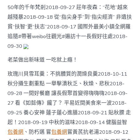
50年的千年梵剎2018-09-27 莊年夜森：“花地”越來
越殘暴2018-09-18 從“指尖身手”到“指尖經濟” 非遺扶
貧“扶智”更“扶志”2018-09-17 國際外最美小鎮全網羅
追隨#帶著weibo往觀光#遍訪十一長假好往處2018-
09-30
老菜做出新味道 一吃就上癮！
玫瑰川貝雪耳羹：不挑體質的潤燥良羹2018-10-11
秋分攝生劃重點 一舉擊潰秋乏、秋燥、悲秋2018-
09-28 一間好餐廳 讓長假聚首變得嗨嗨嗨2018-09-
27 看《如懿傳》饞了？ 平易近間美食來一波2018-
09-25 養心安神 蓮子蓮心進膳2018-09-21 貼秋膘 走
起！2018-09-19 中秋的滋味2018-09-14 健腦益智
包養網
、防朽邁 嘗
包養網
嘗黃芪抗老湯2018-09-12