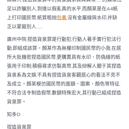
足以詐騙別人,到達以假亂真的水平,而顏某是在A4紙
上打印國民幣,紙質粗拙
包養
,沒有金屬線與水印,并缺
乏以蒙蔽別人……
廣州中院:捏造貨泉罪是行動犯,行動人著手實行犯法行
動,即組成該罪。顏某作為無權印制國民幣的小我,在居
所大批機密捏造國民幣,更購置具有水印、防偽線的紙
張用于印制,積極尋求仿製真幣,其及辯解人關于其捏造
貨泉系為文娛,不具有捏造貨泉客觀居心的看法不克不
及成立。顏某模仿國民幣的面額、圖案、顏色等特征,
不符合法令制造假幣,數額特殊宏大,其行動已組成捏造
貨泉罪。
知多D
捏造貨泉罪