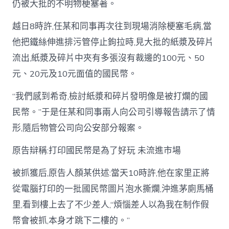
仍被大批的不明物梗塞著。
越日8時許,任某和同事再次往到現場消除梗塞毛病,當
他把鐵絲伸進排污管停止鉤拉時,見大批的紙漿及碎片
流出,紙漿及碎片中夾有多張沒有裁邊的100元、50
元、20元及10元面值的國民幣。
“我們感到希奇,檢討紙漿和碎片發明像是被打爛的國
民幣。”于是任某和同事兩人向公司引導報告請示了情
形,隨后物管公司向公安部分報案。
原告辯稱:打印國民幣是為了好玩 未流進市場
被抓獲后,原告人顏某供述:當天10時許,他在家里正將
從電腦打印的一批國民幣圖片泡水撕爛,沖進茅廁馬桶
里,看到樓上去了不少差人,“煩惱差人以為我在制作假
幣會被抓,本身才跳下二樓的。”