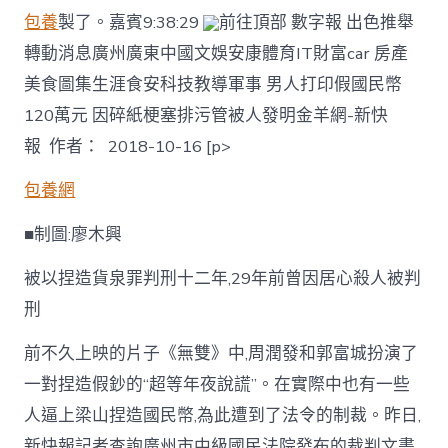
包養
製了。嘉賓9:38:29
前往頂部 數字報 出色推舉
轉動消息廣州廣東中國文娛安康體育IT財富car 房產
美食圖集生涯食安科技教導軍事 男人打印假國民幣
120萬元 因碎紙梗塞排污管被人發明金羊網-新快
報 作者： 2018-10-16 [p>
包養網
■制圖:廖木興
被以捏造貨泉罪判刑十二年,29年前曾因居心殺人被判
刑
前不久上映的片子《無雙》中,周潤發和郭富城扮演了
一對捏造假鈔的“超等年夜說謊”。在實際中也有一些
人逼上梁山捏造國民幣,為此遭到了法令的制裁。昨日,
新快報記者查詢廣州市中級國民法院發布的裁判文書