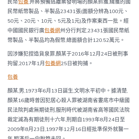
民幣
包養
,并將預備逃離案發明場的顏某抓獲,緝獲的國
民幣紙幣製品、半製品23431張(面額分辨為100元、
50元、20元、10元、5元及1元)及作案東西一批。經
中國國民銀行廣
包養網
州分行判定,23431張國民幣紙
幣製品、半製品均為假幣,總面額合計120.52萬元。
因涉嫌犯捏造貨泉罪,顏某于2016年12月24日被刑事
拘留,2017年1月
包養網
25日被拘捕。
包養
顏某,男,1973年6月13日誕生,文明水平初中。據清楚,
顏某16歲時曾因犯居心殺人罪被湖南省婁底市中級國
民法院判處無期徒刑,服刑時代被湖南省高等國民法院
裁定減為有期徒刑十六年,刑期自1993年8月24日至
2009年8月23日,1997年12月16日經批準保外就醫一
年,期滿后一向脫管未回。