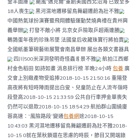
金羊圖庫
颶風“邁克爾”重創美國西北沿海 已致至多
18人喪生
黑河濕地遷移留鳥舞翩遷蔚為壯不雅
中國熱氣球扮演賽暨飛翔體驗運動焚燒典禮在貴州興
義舉辦
打發不敵小將 北京女乒險取乒超兩連勝
鵪鶉蛋年夜的珍珠吊墜 法國皇后收藏珠寶行將拍賣
全國紙墨筆硯藝術展覽會南昌舉辦 展出各類文書器具
四川500米深洞發明奇怪蟲豸景不雅
航拍江西鄉
村金色稻田 如詩如畫 消息排行榜 羊晚24小時
包養
廣
交會上別緻產物受追捧2018-10-15 21:50:16 重陽登
高夜將有短時陣雨提出白叟、兒童防止在人流岑嶺時
段登高2018-10-15 21:33:59 公共自行車押金單喪失
仍然可以退款2018-10-15 18:54:29 航拍群山圍繞廈
蓉高速：“風險路段”變通
包養網
途2018-10-15
10:43:03 黑河濕地遷移留鳥舞翩遷蔚為壯不雅2018-
10-15 0就在葉秋鎖還在思慮的時辰，節目又開端錄