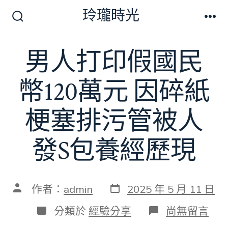
跳
玲瓏時光
至
搜
選
尋
單
主
切
男人打印假國民
要
換
開
內
關
幣120萬元 因碎紙
容
梗塞排污管被人
發S包養經歷現
發
文
作者：
admin
2025 年 5 月 11 日
表
章
日
作
分
在
分類於
經驗分享
尚無留言
期
者
類
〈男