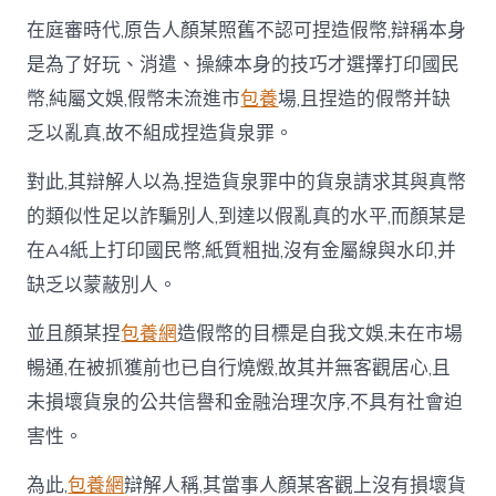
在庭審時代,原告人顏某照舊不認可捏造假幣,辯稱本身
是為了好玩、消遣、操練本身的技巧才選擇打印國民
幣,純屬文娛,假幣未流進市
包養
場,且捏造的假幣并缺
乏以亂真,故不組成捏造貨泉罪。
對此,其辯解人以為,捏造貨泉罪中的貨泉請求其與真幣
的類似性足以詐騙別人,到達以假亂真的水平,而顏某是
在A4紙上打印國民幣,紙質粗拙,沒有金屬線與水印,并
缺乏以蒙蔽別人。
並且顏某捏
包養網
造假幣的目標是自我文娛,未在市場
暢通,在被抓獲前也已自行燒燬,故其并無客觀居心,且
未損壞貨泉的公共信譽和金融治理次序,不具有社會迫
害性。
為此,
包養網
辯解人稱,其當事人顏某客觀上沒有損壞貨