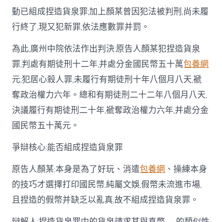
動已組成捏造貨泉罪;加上顏某曾因犯法被判刑,尚未履
行終了,現又犯新罪,依法應數罪并罰。
為此,廣州中院依法作出判決:原告人顏某犯捏造貨泉
罪,判處有期徒刑十二年,并處分金國民幣五十萬
包養網
元;犯居心殺人罪,未履行有期徒刑十年八個月八天,褫
奪政治權力六年。總和有期徒刑二十二年八個月八天,
決議履行有期徒刑二十年,褫奪政治權力六年,并處分金
國民幣五十萬元。
爭辯核心:能否組成捏造貨泉罪
原告人顏某:本身是為了好玩、消遣
包養網
、操練本身
的技巧才選擇打印國民幣,純屬文娛,假幣未流進市場,
且捏造的假幣并缺乏以亂真,故不組成捏造貨泉罪。
辯解人:捏造貨泉罪中的貨泉請求其與真幣……的類似性