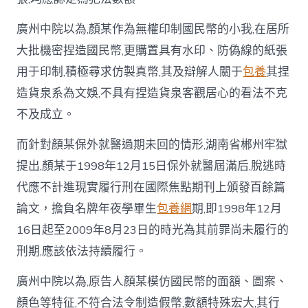
廣州中院以為,顏某作為無權印制國民幣的小我,在居所
大批機密捏造國民幣,更購置具有水印、防偽線的紙張
用于印制,積極尋求仿製真幣,其及辯解人關于
包養
其捏
造貨泉系為文娛,不具有捏造貨泉客觀居心的看法不克
不及成立。
而針對顏某保外就醫過期未回的情形,湖南省郴州牢獄
提出,顏某于1998年12月15日保外就醫屆滿后,脫逃時
代應不計進現實履行刑在國際焦點期刊上頒發百餘篇
論文，擔負名牌年夜學畢生
包養網
期,即1998年12月
16日起至2009年8月23日的時光為其前罪尚未履行的
刑期,應該依法持續履行。
廣州中院以為,原告人顏某模仿國民幣的面額、圖案、
顏色等特征,不符合法令制造假幣,數額特殊宏大,其行