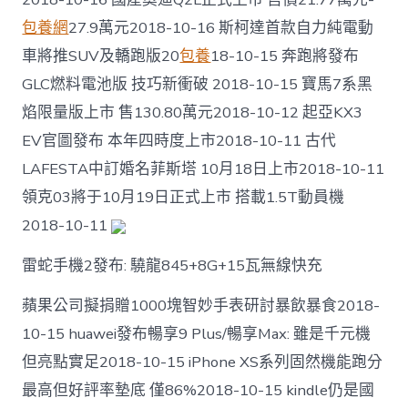
養
包養網
27.9萬元2018-10-16 斯柯達首款自力純電動
經
歷
車將推SUV及轎跑版20
包養
18-10-15 奔跑將發布
現〉
GLC燃料電池版 技巧新衝破 2018-10-15 寶馬7系黑
中
焰限量版上市 售130.80萬元2018-10-12 起亞KX3
EV官圖發布 本年四時度上市2018-10-11 古代
LAFESTA中訂婚名菲斯塔 10月18日上市2018-10-11
領克03將于10月19日正式上市 搭載1.5T動員機
2018-10-11
雷蛇手機2發布: 驍龍845+8G+15瓦無線快充
蘋果公司擬捐贈1000塊智妙手表研討暴飲暴食2018-
10-15 huawei發布暢享9 Plus/暢享Max: 雖是千元機
但亮點實足2018-10-15 iPhone XS系列固然機能跑分
最高但好評率墊底 僅86%2018-10-15 kindle仍是國