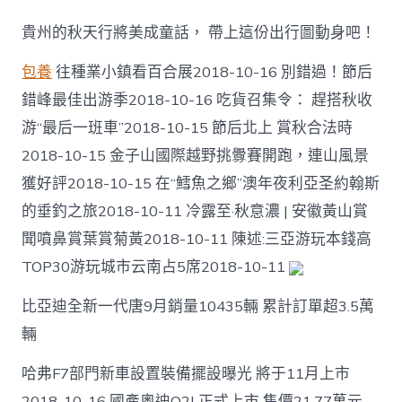
人
打
貴州的秋天行將美成童話， 帶上這份出行圖動身吧！
印
假
包養
往種業小鎮看百合展2018-10-16 別錯過！節后
國
民
錯峰最佳出游季2018-10-16 吃貨召集令： 趕搭秋收
幣
游“最后一班車”2018-10-15 節后北上 賞秋合法時
120
萬
2018-10-15 金子山國際越野挑釁賽開跑，連山風景
元
因
獲好評2018-10-15 在“鱈魚之鄉”澳年夜利亞圣約翰斯
碎
的垂釣之旅2018-10-11 冷露至·秋意濃 | 安徽黃山賞
紙
梗
聞噴鼻賞葉賞菊黃2018-10-11 陳述:三亞游玩本錢高
塞
TOP30游玩城市云南占5席2018-10-11
排
污
比亞迪全新一代唐9月銷量10435輛 累計訂單超3.5萬
管
被
輛
人
發
哈弗F7部門新車設置裝備擺設曝光 將于11月上市
S
包
2018-10-16 國產奧迪Q2L正式上市 售價21.77萬元-