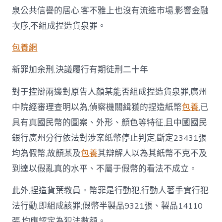
泉公共信譽的居心,客不雅上也沒有流進市場,影響金融
次序,不組成捏造貨泉罪。
包養網
新罪加余刑,決議履行有期徒刑二十年
對于控辯兩邊對原告人顏某能否組成捏造貨泉罪,廣州
中院經審理查明以為,偵察機關緝獲的捏造紙幣
包養
,已
具有真國民幣的圖案、外形、顏色等特征,且中國國民
銀行廣州分行依法對涉案紙幣停止判定,斷定23431張
均為假幣,故顏某及
包養
其辯解人以為其紙幣不克不及
到達以假亂真的水平、不屬于假幣的看法不成立。
此外,捏造貨葉教員。幣罪是行動犯,行動人著手實行犯
法行動,即組成該罪;假幣半製品9321張、製品14110
張,均應認定為犯法數額。