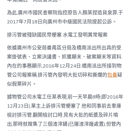
為此,廣州市國民查察院指控原告人顏某捏造貨泉罪,于
2017年7月18日向廣州市中級國民法院提起公訴。
排污管被殘缺國民幣梗塞 水電工發明異常報案
依據廣州市公安局番禺區分局及橋南派出所出具的受
案掛號表、立案決議書、抓獲顛末、破案顛末等資料,
內在的事務顯示,2016年12月24日,橋南派出所接到物
管公司報案稱,排污管內發明大批切碎和撕爛的
包養
疑
似假票碎片。
據物管公司水電工任某表現,前一天早晨8時(即2016年
12月23日),業主上訴排污管梗塞了,他和同事前去車庫
檢討排污管,翻開檢討口時,見有大批的紙漿及碎片噴
出,那時就搜集了三個渣滓鏟(已運渣滓廠處置),但管內