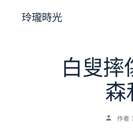
跳
至
玲瓏時光
主
要
內
容
白叟摔
森
文
作者
章
作