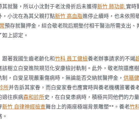
帶其就醫，所以小沈對于老沈骨折后未獲得
新竹 肺功能
實時
外，小沈在為其父親打點
新竹 高血脂
進停止續時，也未依照
異常
預存就醫押金，綜合敬老院后期墊付相干醫治所需支出、
了如上認定。
跟著我國生齒老齡化和
竹科 員工健檢
養老辦事請求的不竭
應該樹立白叟進院規范化安康檢討軌制。此外，敬老院還應
軌制，白叟呈現嚴重傷病時，無論能否交納就醫押金，
供膳
診所
并告訴其家眷，而白叟家眷也應實時與養老機構簽署養
的過往疾病
森和診所
史，在白叟患病時，積極共同他們的力
秤
新竹 自律神經檢查
舞台上的兩座極端背景雕塑**。養老
竹
務。