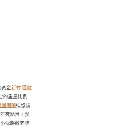
的黃金
新竹 猛健
七的重量比例
出國備藥
迫協調
有年夜題目，就
，小沈將敬老院