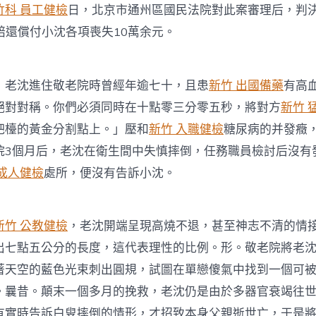
中
竹科 員工健檢
日，北京市通州區國民法院對此案審理后，判
賠還償付小沈各項喪失10萬余元。
沈進住敬老院時曾經年逾七十，且患
新竹 出國備藥
有高
絕對對稱。你們必須同時在十點零三分零五秒，將對方
新竹 
吧檯的黃金分割點上。」壓和
新竹 入職健檢
糖尿病的并發癥
院3個月后，老沈在衛生間中失慎摔倒，任務職員檢討后沒有
 成人健檢
處所，便沒有告訴小沈。
新竹 公教健檢
，老沈開端呈現高燒不退，甚至神志不清的情
出七點五公分的長度，這代表理性的比例。形。敬老院將老
著天空的藍色光束刺出圓規，試圖在單戀傻氣中找到一個可
。曩昔。顛末一個多月的挽救，老沈仍是由於多器官衰竭往
有實時告訴白叟摔倒的情形，才招致本身父親逝世亡，于是