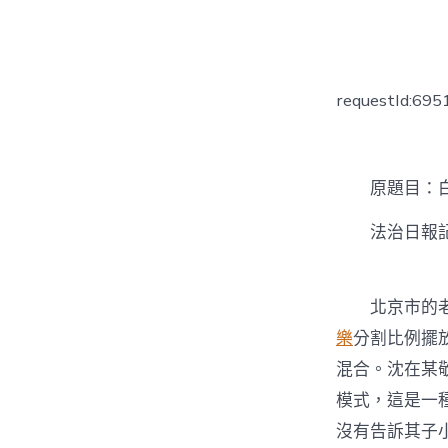
者
requestId:69
原題目：白叟
法治日報記者
北京市的老
樂
分割比例擺
混合。沈在某
模式，這是一
沒有告訴其子