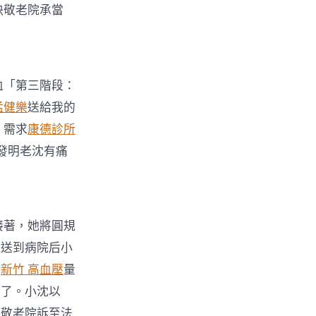
決敬老院承當
血「第三階段：
猛健樂
送給我的
，需求
康德診所
發明老沈有痛
接著，她將圓規
沈送到病院后小
被
新竹 高血壓
量
世了。小沈以
將敬老院訴至法