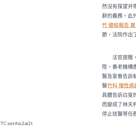
然沒有探望并
辭的義務。此
竹 健檢報告 
節，法院作出
法官提醒，
陞，養老機構
醫及家眷告訴
醫
竹科 慢性病
具體告訴白叟
而變成了林天
停止送醫等任
TC:senho2ai2l