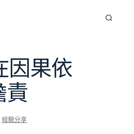
搜
尋
切
換
開
關
在因果依
擔責
於
經驗分享