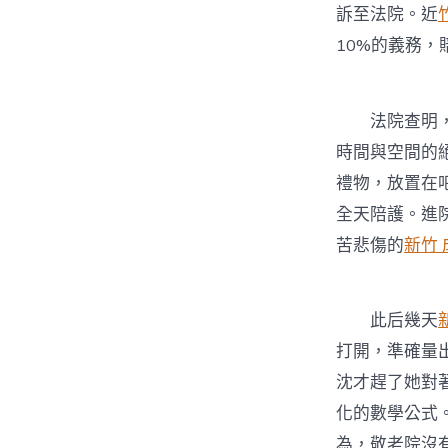
訴至法院。近
10%的義務，
法院查明，老
時間與空間的
禮物，放置在
全天陪護。進
苦悲傷的
新竹
此后幾天
打開，準確量
沈才趕了她對
化的數學公式
為，敬老院沒