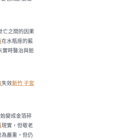
世亡之間的因果
苗
在水瓶座的藍
未實時醫治與逝
檢
失效
新竹 子宮
始變成金箔碎
科
現實，但敬老
較為嚴重，但仍