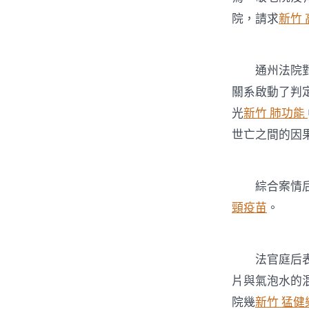
院，請求
新竹
通州法院
關系啟動了判
光
新竹 肺功能
世亡之間的因果
綜合案情后，
頸疫苗
。
法官庭后表現
片與氣泡水的
院幾
新竹 猛健