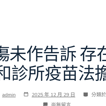
傷未作告訴 存
和診所疫苗法
發
分
：
admin
2025 年 12 月 29 日
分類
表
類
日
在
尚無留言