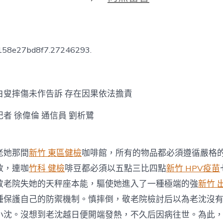
期
〈白
叟
摔
傷
未
5158e27bd8f7.27246293.
作
告
訴
存
摔傷未作告訴 存在因果依法擔責
在
因
果
 徐偉倫 通信員 劉析鷺
依
森
和
她那間
新竹 東區健檢
咖啡館，所有的物品都必須遵循嚴格
診
所
放，連咖
竹科 健檢
啡豆都必須以五點三比四點
新竹 HPV疫苗
疫
敬老院失她的天秤座本能，驅使她進入了一種極端的強
新竹 
苗
法
種保護自己的防禦機制。慎摔倒，敬老院檢討后以為老沈沒
擔
責〉
小沈。沒想到老沈越日便開端發熱，不久后因病往世。為此