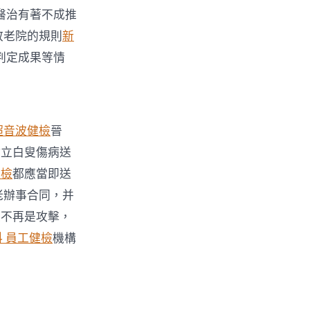
醫治有著不成推
敬老院的規則
新
判定成果等情
超音波健檢
晉
樹立白叟傷病送
健檢
都應當即送
老辦事合同，并
量不再是攻擊，
科 員工健檢
機構