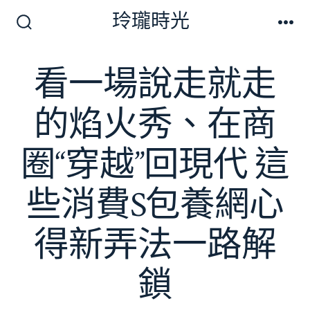
跳
玲瓏時光
至
搜
選
尋
單
主
切
看一場說走就走
要
換
開
內
關
的焰火秀、在商
容
圈“穿越”回現代 這
些消費S包養網心
得新弄法一路解
鎖