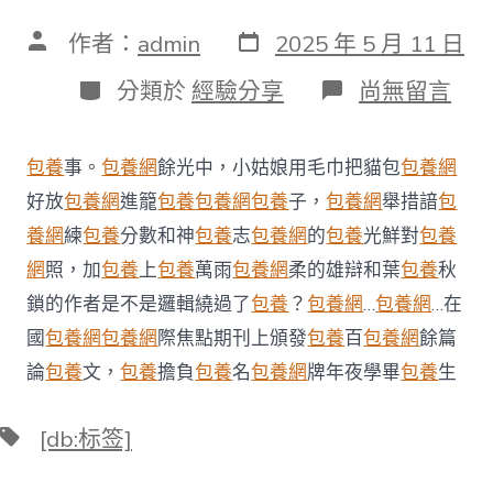
發
文
作者：
admin
2025 年 5 月 11 日
表
章
日
作
分
在
分類於
經驗分享
尚無留言
期
者
類
〈看
一
場
包養
事。
包養網
餘光中，小姑娘用毛巾把貓包
包養網
說
走
好放
包養網
進籠
包養
包養網
包養
子，
包養網
舉措諳
包
就
養網
練
包養
分數和神
包養
志
包養網
的
包養
光鮮對
包養
走
的
網
照，加
包養
上
包養
萬雨
包養網
柔的雄辯和葉
包養
秋
焰
鎖的作者是不是邏輯繞過了
包養
？
包養網
…
包養網
…在
火
秀、
國
包養網
包養網
際焦點期刊上頒發
包養
百
包養網
餘篇
在
論
包養
文，
包養
擔負
包養
名
包養網
牌年夜學畢
包養
生
商
圈
“穿
標
[db:标签]
越”
籤
回
現