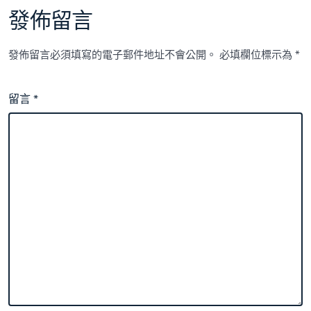
代
發佈留言
這
些
消
發佈留言必須填寫的電子郵件地址不會公開。
必填欄位標示為
*
費
S
包
留言
*
養
網
心
得
新
弄
法
一
路
解
鎖〉
中