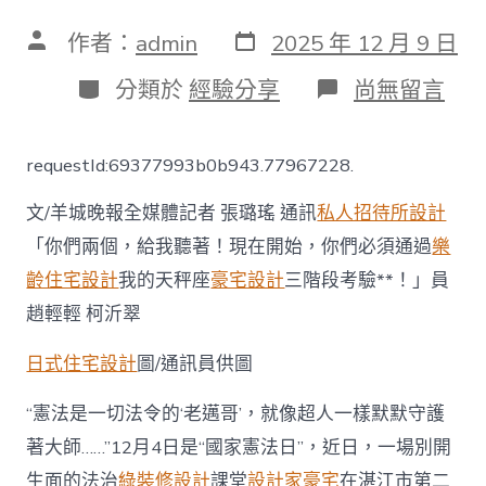
發
文
作者：
admin
2025 年 12 月 9 日
表
章
日
作
分
在
分類於
經驗分享
尚無留言
期
者
類
〈碰
到
霸
requestId:69377993b0b943.77967228.
凌
要
文/羊城晚報全媒體記者 張璐瑤 通訊
私人招待所設計
說
“不”！
「你們兩個，給我聽著！現在開始，你們必須通過
樂
湛
齡住宅設計
我的天秤座
豪宅設計
三階段考驗**！」員
江
邊
趙輕輕 柯沂翠
檢
站
日式住宅設計
圖/通訊員供圖
平
易
近
“憲法是一切法令的‘老邁哥’，就像超人一樣默默守護
警
著大師……”12月4日是“國家憲法日”，近日，一場別開
JIUYI
俱
生面的法治
綠裝修設計
課堂
設計家豪宅
在湛江市第二