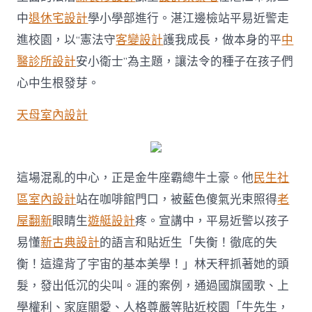
意
中
退休宅設計
學小學部進行。湛江邊檢站平易近警走
住
宅
進校園，以“憲法守
客變設計
護我成長，做本身的平
中
設
醫診所設計
安小衛士”為主題，讓法令的種子在孩子們
計
為
心中生根發芽。
小
學
天母室內設計
生
們
送
往
“憲
這場混亂的中心，正是金牛座霸總牛土豪。他
民生社
法
區室內設計
站在咖啡館門口，被藍色傻氣光束照得
老
課”〉
中
屋翻新
眼睛生
遊艇設計
疼。宣講中，平易近警以孩子
易懂
新古典設計
的語言和貼近生「失衡！徹底的失
衡！這違背了宇宙的基本美學！」林天秤抓著她的頭
髮，發出低沉的尖叫。涯的案例，通過國旗國歌、上
學權利、家庭關愛、人格尊嚴等貼近校園「牛先生，