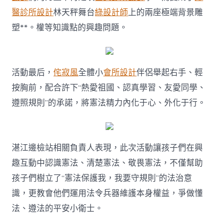
醫診所設計
林天秤舞台
綠設計師
上的兩座極端背景雕
塑**。權等知識點的興趣問題。
活動最后，
侘寂風
全體小
會所設計
伴侶舉起右手、輕
按胸前，配合許下“熱愛祖國、認真學習、友愛同學、
遵照規則”的承諾，將憲法精力內化于心、外化于行。
湛江邊檢站相關負責人表現，此次活動讓孩子們在興
趣互動中認識憲法、清楚憲法、敬畏憲法，不僅幫助
孩子們樹立了“憲法保護我，我要守規則”的法治意
識，更教會他們運用法令兵器維護本身權益，爭做懂
法、遵法的平安小衛士。