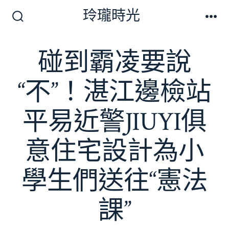
跳
玲瓏時光
至
搜
選
尋
單
主
切
碰到霸凌要說
要
換
開
內
關
“不”！湛江邊檢站
容
平易近警JIUYI俱
意住宅設計為小
學生們送往“憲法
課”