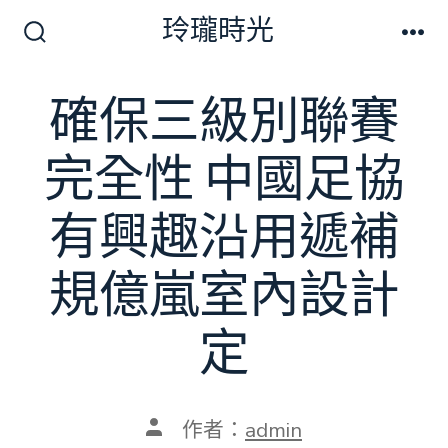
跳
玲瓏時光
至
搜
選
尋
單
主
切
確保三級別聯賽
要
換
開
內
關
完全性 中國足協
容
有興趣沿用遞補
規億嵐室內設計
定
文
作者：
admin
章