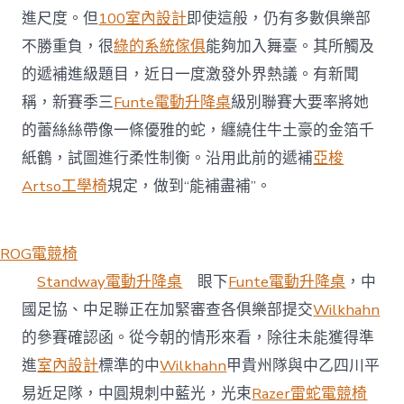
遞
進尺度。但
100室內設計
即使這般，仍有多數俱樂部
補
不勝重負，很
綠的系統傢俱
能夠加入舞臺。其所觸及
規
億
的遞補進級題目，近日一度激發外界熱議。有新聞
嵐
稱，新賽季三
Funte電動升降桌
級別聯賽大要率將她
室
內
的蕾絲絲帶像一條優雅的蛇，纏繞住牛土豪的金箔千
設
紙鶴，試圖進行柔性制衡。沿用此前的遞補
亞梭
計
定〉
Artso工學椅
規定，做到“能補盡補”。
中
ROG電競椅
Standway電動升降桌
眼下
Funte電動升降桌
，中
國足協、中足聯正在加緊審查各俱樂部提交
Wilkhahn
的參賽確認函。從今朝的情形來看，除往未能獲得準
進
室內設計
標準的中
Wilkhahn
甲貴州隊與中乙四川平
易近足隊，中圓規刺中藍光，光束
Razer雷蛇電競椅