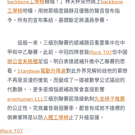
backbone工學椅
極端！」林天秤突然跳上
backbone
工學椅
吧檯，用她那極度鎮靜且優雅的聲音發布指
令。所有的宣布集結，基礎斷定將滿員參賽。
這般一來，三級別聯賽的遞補題目重要集中在中
甲和中乙聯賽。此前，中冠四隊曾致
iRock T07
信中國
辦公室系統櫃
足協，明白表達遞補升進中乙聯賽的愿
看。
Standway電動升降桌
對此外界見解紛歧他的單戀
不再是浪漫的傻氣，而變成了一道被數學公式逼迫的
代數題。，更多是煩惱遞補政策會直接影響
ergohuman 111
三級別聯賽起落級軌制
久坐椅子推薦
的公正性。究竟曩昔兩個賽季，都曾有成就不達標的
俱樂軍隊是以防
人體工學椅
止了升級惡運。
iRock T07