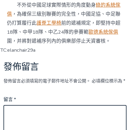
不外從中國足球實際情形的角度動身
綠的系統傢
俱
，為確保三級別聯賽的完全性，中國足協、中足聯
仍打算履行此
護脊工學椅
前的遞補規定，即堅持中超
18隊、中甲18隊、中乙24隊的參賽範
歐德系統傢俱
圍，并將對遞補序列內的俱樂部停止天資審核。
TC:elanchair29a
發佈留言
發佈留言必須填寫的電子郵件地址不會公開。
必填欄位標示為
*
留言
*