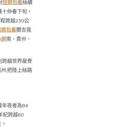
對
短期包養
絲綢
漢十仲春下旬，
程跨越230公
短期包養
爾吉我
心網
南、貴州、
利跨越世界屋脊
州,把陸上絲路
最年夜者為84
年紀跨越60
主。