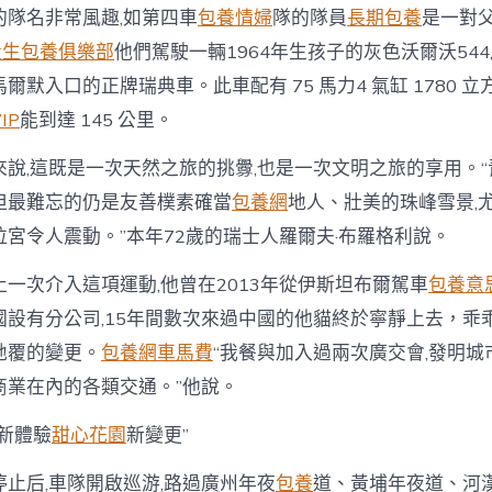
名非常風趣,如第四車
包養情婦
隊的隊員
長期包養
是一對父
大生包養俱樂部
他們駕駛一輛1964年生孩子的灰色沃爾沃544,
爾默入口的正牌瑞典車。此車配有 75 馬力4 氣缸 1780 立
IP
能到達 145 公里。
,這既是一次天然之旅的挑釁,也是一次文明之旅的享用。“
但最難忘的仍是友善樸素確當
包養網
地人、壯美的珠峰雪景,
拉宮令人震動。”本年72歲的瑞士人羅爾夫·布羅格利說。
次介入這項運動,他曾在2013年從伊斯坦布爾駕車
包養意
國設有分公司,15年間數次來過中國的他貓終於寧靜上去，乖
地覆的變更。
包養網車馬費
“我餐與加入過兩次廣交會,發明城
商業在內的各類交通。”他說。
新體驗
甜心花園
新變更”
后,車隊開啟巡游,路過廣州年夜
包養
道、黃埔年夜道、河漢