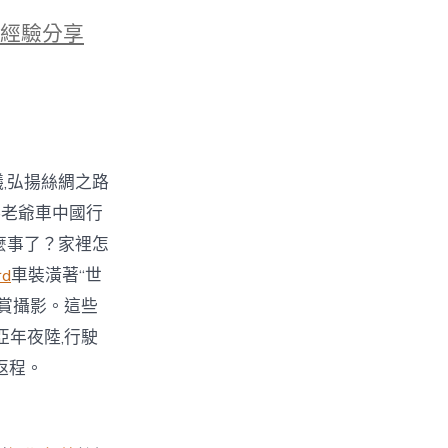
經驗分享
議,弘揚絲綢之路
·老爺車中國行
麼事了？家裡怎
d
車裝潢著“世
欣賞攝影。這些
亞年夜陸,行駛
返程。