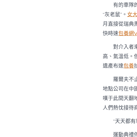
有的車隊的隊
“灰老鼠”。
女
月直接從瑞典馬
快時速
包養網V
對介入者來說
高、氣溫低。
遺產布達
包養
羅爾夫不止一
地點公司在中
嘆于此間天翻
人們熱忱接待
“天天都有
運動典禮停止