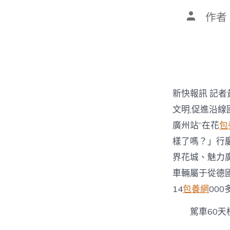
文
作者
章
作
者
新快報訊 記者
文明,促進沿線
廣州站”在花
包
樣了嗎？」行
界花城、魅力
車輛屬于從德國
14
包養網
00
駕車60天橫