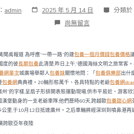
發
分
：
admin
2025 年 5 月 14 日
分類於
表
類
日
在
尚無留言
期
〈穿
越
歐
亞
年
黃聞禹報道 為呼應“一帶一路”的建
包養一個月價錢
包養價格
夜
陸
國度的彼
長期包養
此清楚,昨日上午,“德國海絲文明之旅常客。
講
養網單次
城廣場舉鄰人
包養妹
關懷地問：「
包養俱樂部
出什
述
絲
慶
包養網
典典禮。20輛形態萬千、各具特點的老爺
包養網dcar
路
廣州”的字樣,呈扇子形排開表態運動現場,供市平易近、游客
故
事
漢堡動身的一支老爺車隊,他們歷時60天,跨越歐
包養甜心網
2
0多公里,于10月12日抵達廣州。之后車輛將經深圳到噴鼻港再
一
包
跨歐亞年夜陸
養
行