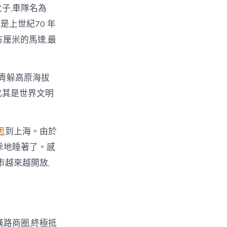
子,車隊名為
是上世紀70 年
方厘米的馬達,最
青躲高原海拔
尤其是世界文明
思
到上海。由於
乖地睡著了。感
市越來越開放,
路商圈,終極抵