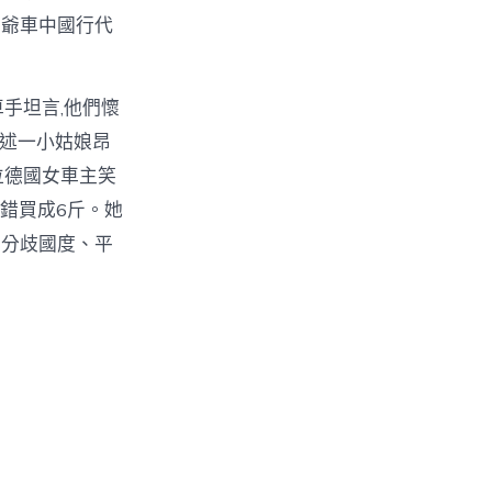
老爺車中國行代
手坦言,他們懷
講述一小姑娘昂
位德國女車主笑
錯買成6斤。她
到分歧國度、平