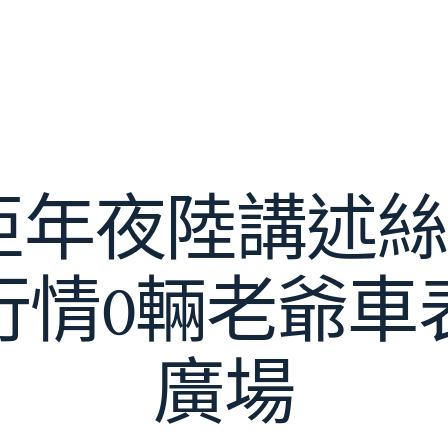
年夜陸講述絲
行情0輛老爺車
廣場