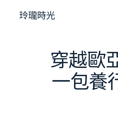
跳
至
玲瓏時光
主
要
內
容
穿越歐亞
一包養