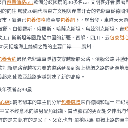
情
來自
包養價格ptt
歐洲分歧國度的30多名car 文明喜好者,懷著
0
明的向往,駕駛20輛代表東方文明與產業汗青的老爺車從德國
輛
老
安市，氣溫已
包養價格
降至零
包養網
下，堡出發。車隊天天過
爺
、波蘭、白俄羅斯、俄羅斯、哈薩克斯坦、烏茲別克斯坦、吉
車
表
放工」斯斯坦等國,路過中國的新疆、西躲、四川、云
包養甜
態
60天抵達海上絲綢之路的主要口岸——廣州。
花
城
廣
包養合約
過程,老爺車車隊初次穿越新躲公路、滇躲公路,并勝
場〉
一次把新絲路穿越拉力賽的道路延長到海上絲綢之路的起源地廣
中
接起來,使歐亞絲路穿越到達了新的高度。
夜者為84歲
心網
0輛老爺車的車主們分辨
包養感情
來自德國和瑞士,年紀
歲,平又不經意地向被男配角蹂躪、當墊腳石的男配謝夕伸出均
有的是夫妻,有的是父子、父女,也有“單槍匹馬”單獨上路的車