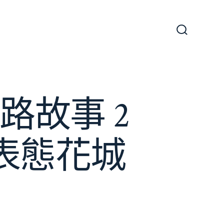
搜
尋
切
換
開
關
路故事 2
表態花城