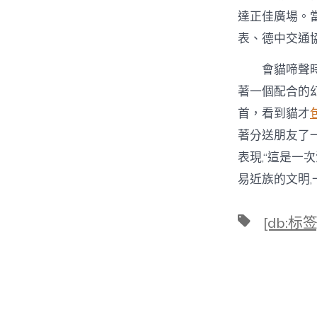
達正佳廣場。當
表、德中交通
會貓啼聲時而
著一個配合的
首，看到貓才
著分送朋友了一
表現,“這是一
易近族的文明,
標
[db:标签
籤