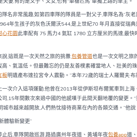
是夫妻,有的是父子、父女,也有“單槍匹馬”單獨上路的車主。
名非常風趣,如第四車隊的隊員是一對父子,車隊名為“灰老
1964年生孩子的灰色沃爾沃544,是上世紀70 年月直接從瑞
甜心花園
此車配有 75 馬力4 氣缸 1780 立方厘米的馬達,最快
,這既是一次天然之旅的挑釁,
包養管道
也是一次文明之旅
拔高、氣溫低。但最難忘的仍是友善樸素確當地人、壯美的珠
言板
明遺產布達拉宮令人震動。”本年72歲的瑞士人羅爾夫·
次介入這項運動,他曾在2013年從伊斯坦布爾駕車到上海
公司,15年間數次來過中國的他感嘆于此間天翻地覆的變更。
明城市越來越開放,人們熱忱接待商業在內的各類交通。”他說
體驗新變更”
后,車隊開啟巡游,路過廣州年夜道、黃埔年夜
包養app
道、