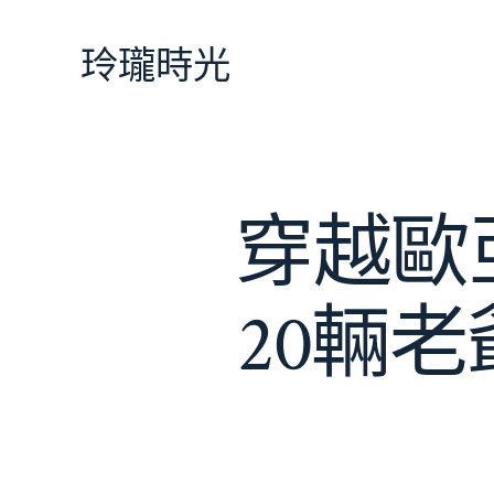
跳
至
玲瓏時光
主
要
內
容
穿越歐
20輛