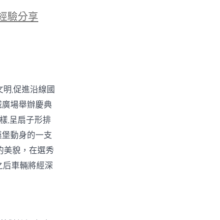
經驗分享
明,促進沿線國
城廣場舉辦慶典
樣,呈扇子形排
漢堡動身的一支
的美貌，在選秀
。之后車輛將經深