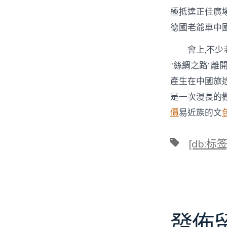
極抵達正佳廣場
德國老爺車中
會上,不少老
“絲綢之路”離
產生在中國旅途
是一次漫長的觀
價
易近族的文
標
[db:标签
籤
發佈