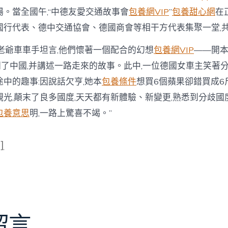
。當全國午,“中德友愛交通故事會
包養網VIP
”
包養甜心網
在
國行代表、德中交通協會、德國商會等相干方代表集聚一堂,
爺車車手坦言,他們懷著一個配合的幻想
包養網VIP
——開
開了中國,并講述一路走來的故事。此中,一位德國女車主笑著
中的趣事:因說話欠亨,她本
包養條件
想買6個蘋果卻錯買成6斤
光,顛末了良多國度,天天都有新體驗、新變更,熟悉到分歧國
包養意思
明,一路上驚喜不竭。”
]
留言