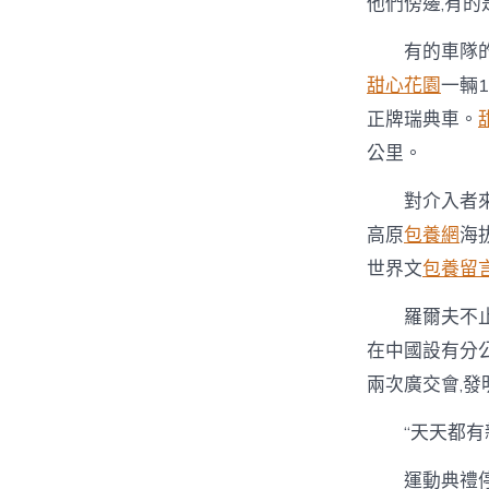
他們傍邊,有的
有的車隊的隊
甜心花園
一輛
正牌瑞典車。
公里。
對介入者來說
高原
包養網
海
世界文
包養留
羅爾夫不止一
在中國設有分
兩次廣交會,發
“天天都有新
運動典禮停止