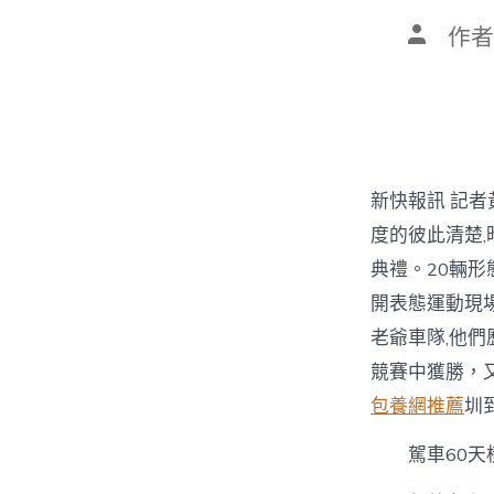
文
作者
章
作
者
新快報訊 記者
度的彼此清楚,
典禮。20輛形
開表態運動現
老爺車隊,他們
競賽中獲勝，
包養網推薦
圳
駕車60天