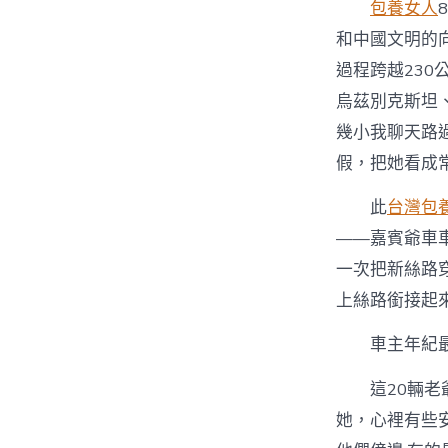
包養女人
和中國文明的
過程跨越230
烏茲別克斯坦
幾小我聊天路
假，把她看成
此
台灣包
——嘉賓爺車
一次把新絲路
上絲路銜接起
車主年紀最年
這20輛老爺
她，心裡有些安