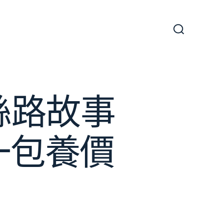
搜
尋
切
換
開
關
絲路故事
一包養價