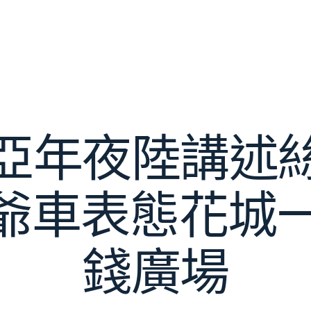
亞年夜陸講述
老爺車表態花城
錢廣場