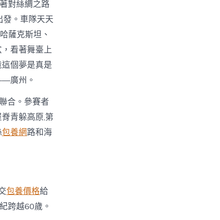
,懷著對絲綢之路
出發。車隊天天
哈薩克斯坦、
穴，看著舞臺上
竟這個夢是真是
——廣州。
聯合。參賽者
脊青躲高原,第
絲
包養網
路和海
交
包養價格
給
紀跨越60歲。