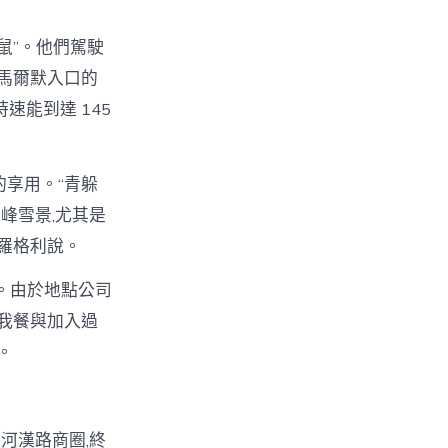
鼠”。他們駕駛
典馬爾默入口的
時速能到達 145
的享用。“青躲
峰雪景,尤其是
布羅格利說。
。由於地點公司
“我餐與加入過
。
河漢路商圈,終