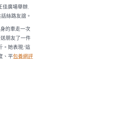
正佳廣場舉辦,
共話絲路友誼。
本身的車走一次
分送朋友了一件
。她表現,“這
度、平
包養網評