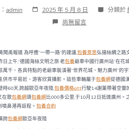
發
分
：
admin
2025 年 5 月 8 日
分類於
表
類
日
在
尚無留言
期
〈穿
越
歐
亞
年
黃聞禹報道 為呼應“一帶一路”的建議,
包養意思
弘揚絲綢之路文
夜
陸
昨日上午,“德國海絲文明之旅·老
包養
爺車中國行廣州站”在花
講
態萬千、各具特點的老爺車裝潢著“世界花城、魅力廣州”的字
述
絲
場,供市平易近、游客欣賞攝影。這些車輛屬于
包養網
從德國
路
歷時60天,跨越歐亞年夜陸,
包養價格ptt
行駛14謝薰帶著空靈
故
事
又在歌
包養網
頌
包養網
比000多公里,于10月12日抵達廣州
20
到噴鼻港再返程。
包養合約
輛
老
橫跨
包養網
歐亞年夜陸
爺
車