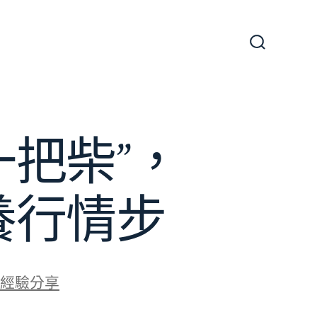
搜
尋
切
換
開
關
把柴”，
養行情步
經驗分享