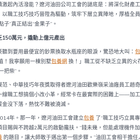
行
續激起內活潑能？遼河油田公司工會的謎底是：將深化財產
情
步〉
，以職工技巧技巧晉陞為驅動，筑牢下層立異陣地，厚植全
中
點子”真正結出“金果子”。
乏150萬元，撬動上億元產出
豪聽到要用最便宜的鈔票換取水瓶座的眼淚，驚恐地大叫：
值！我寧願用一棟別墅
包養網
換！」職工從不缺乏立異的火
一把柴”。
模范、中華技巧年夜獎取得者遼河油田歡樂嶺采油廠員工趙
一線職工想搞個小改小革，經常卡在最實際的困難上——加
資金沒下落，熱忱不難被澆滅。
2014年。那一年，遼河油田工會建立
包養
了“職工技巧立異專
項目賜與不跨越2萬元的啟動攙扶。“錢未幾，但能處理機件
養
的題目，讓大師敢于邁出第一個步驟。”油田工會相干擔任