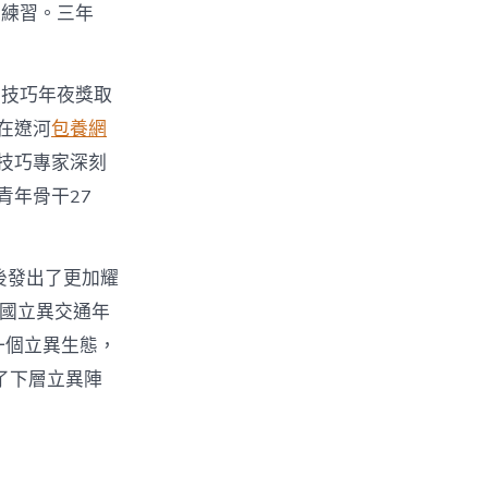
常練習。三年
華技巧年夜獎取
在遼河
包養網
技巧專家深刻
青年骨干27
後發出了更加耀
全國立異交通年
一個立異生態，
了下層立異陣