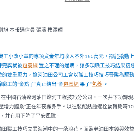
期
〈立
異
在
一
線
劉旭 本報通信員 張濤 樸澤輝
｜
撲
滅
“第
職工小改小革的專項資金年均收入不外150萬元，卻能撬動
一
把
評完獎就被
包養網
置之不理的通病，讓多項職工技巧結果接踵
柴”，
益的雙重壓力，遼河油田公司工會以職工技巧技巧晉陞為驅
讓
想
職工的“金點子”真正結出“金
包養網
果子”
包養
。
立
異
日，在中國石油遼河油田遼河工程技巧分公司，一次井下功課現
者
敢
液壓增力體系”正在年夜顯身手。以往裝配銹蝕螺栓動輒耗時1
邁
時，并有用下降了平安風險。
台
包
養
油田職工技巧立異海潮中的一朵浪花。面臨老油田本錢與效