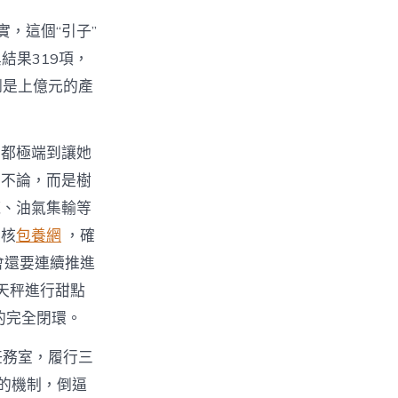
實，這個“引子”
結果319項，
倒是上億元的產
者都極端到讓她
手不論，而是樹
汽、油氣集輸等
復核
包養網
，確
會還要連續推進
天秤進行甜點
的完全閉環。
任務室，履行三
的機制，倒逼