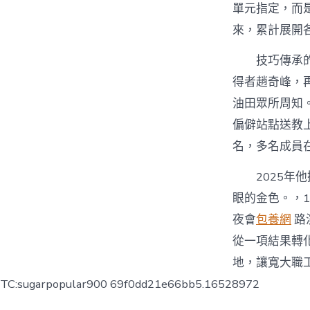
單元指定，而
來，累計展開各
技巧傳承
得者趙奇峰，
油田眾所周知
偏僻站點送教上
名，多名成員
2025
眼的金色。，
夜會
包養網
路
從一項結果轉
地，讓寬大職
TC:sugarpopular900 69f0dd21e66bb5.16528972