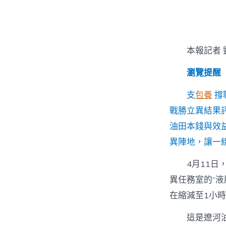
者
本報記者 
瀏覽提醒
支
包養
撐
戰勝立異結果
油田本錢與效
異陣地，讓一線
4月11
異任務室的“
在縮減至1小
這是遼河