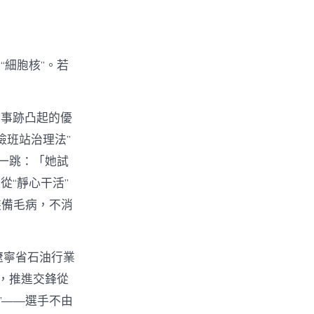
細胞核”。若
名事跡凸起的優
檢班站治理法”
一跳：「她試
“靜心干活”
裝備毛病，不消
遼寧省石油行業
，推進交鋒從
”——選手不由