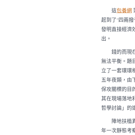
這
包養網
起到了“四兩撥
發明直接經濟效
出。
錢的而現
無法平衡。題
立了一套環環
五年夜類，由
保攻關標的目
其在現場落地
哲學討論」的
陣地扶植
年一次靜態考