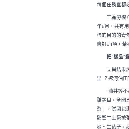
每個任務室都
王磊勞模
年6月，共有
標的目的的青
修訂64項，榮
把“樣品”
立異結果
里”？遼河油
“油井等
難題目，全國
慾」，試圖包
影響牛土豪被
嚎。生孩子，