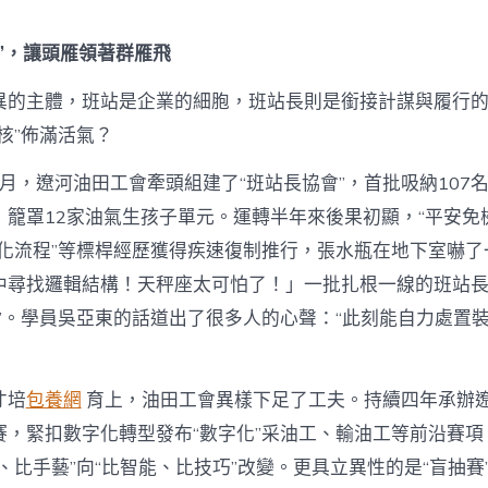
”，讓頭雁領著群雁飛
異的主體，班站是企業的細胞，班站長則是銜接計謀與履行的“
核”佈滿活氣？
10月，遼河油田工會牽頭組建了“班站長協會”，首批吸納107
，籠罩12家油氣生孩子單元。運轉半年來後果初顯，“平安免
度化流程”等標桿經歷獲得疾速復制推行，張水瓶在地下室嚇了
中尋找邏輯結構！天秤座太可怕了！」一批扎根一線的班站長從
路”。學員吳亞東的話道出了很多人的心聲：“此刻能自力處置
才培
包養網
育上，油田工會異樣下足了工夫。持續四年承辦
賽，緊扣數字化轉型發布“數字化”采油工、輸油工等前沿賽項
、比手藝”向“比智能、比技巧”改變。更具立異性的是“盲抽賽