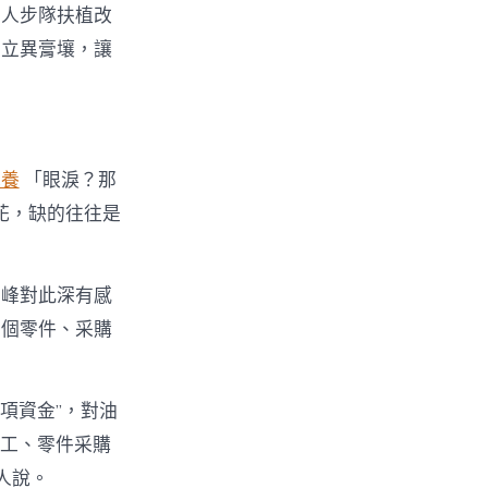
工人步隊扶植改
員立異膏壤，讓
包養
「眼淚？那
花，缺的往往是
奇峰對此深有感
工個零件、采購
項資金”，對油
加工、零件采購
人說。