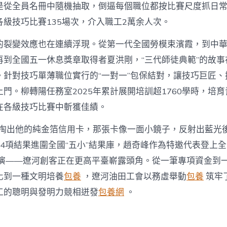
是從全員名冊中隨機抽取，倒逼每個職位都按比賽尺度抓日
級技巧比賽135場次，介入職工2萬余人次。
的裂變效應也在連續浮現。從第一代全國勞模束濱霞，到中
再到全國五一休息獎章取得者夏洪剛，“三代師徒典範”的故事
。針對技巧單薄職位實行的“一對一”包保結對，讓技巧巨匠、
門。柳轉陽任務室2025年累計展開培訓超1760學時，培育
在各級技巧比賽中斬獲佳績。
年他掏出他的純金箔信用卡，那張卡像一面小鏡子，反射出藍光
14項結果進圍全國“五小”結果庫，趙奇峰作為特邀代表登上
演——遼河創客正在更高平臺嶄露頭角。從一筆專項資金到
化到一種文明培養
包養
，遼河油田工會以務虛舉動
包養
筑牢
工的聰明與發明力競相迸發
包養網
。