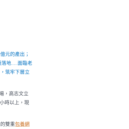
上億元的產出；
落地……面臨老
動，筑牢下層立
場，高志文立
0小時以上，現
益的雙重
包養網