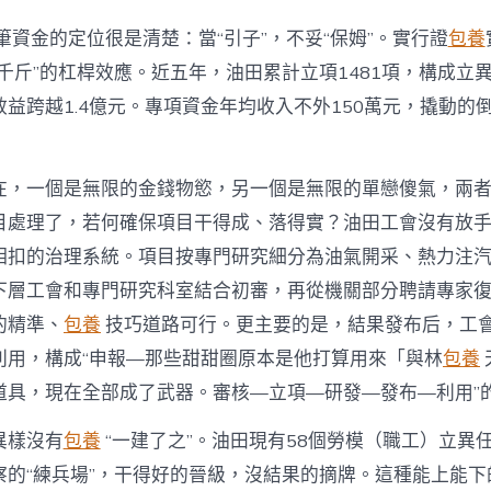
筆資金的定位很是清楚：當“引子”，不妥“保姆”。實行證
包養
千斤”的杠桿效應。近五年，油田累計立項1481項，構成立異
益跨越1.4億元。專項資金年均收入不外150萬元，撬動的
在，一個是無限的金錢物慾，另一個是無限的單戀傻氣，兩
目處理了，若何確保項目干得成、落得實？油田工會沒有放
相扣的治理系統。項目按專門研究細分為油氣開采、熱力注
下層工會和專門研究科室結合初審，再從機關部分聘請專家
的精準、
包養
技巧道路可行。更主要的是，結果發布后，工
利用，構成“申報—那些甜甜圈原本是他打算用來「與林
包養
道具，現在全部成了武器。審核—立項—研發—發布—利用”
異樣沒有
包養
“一建了之”。油田現有58個勞模（職工）立異
察的“練兵場”，干得好的晉級，沒結果的摘牌。這種能上能下