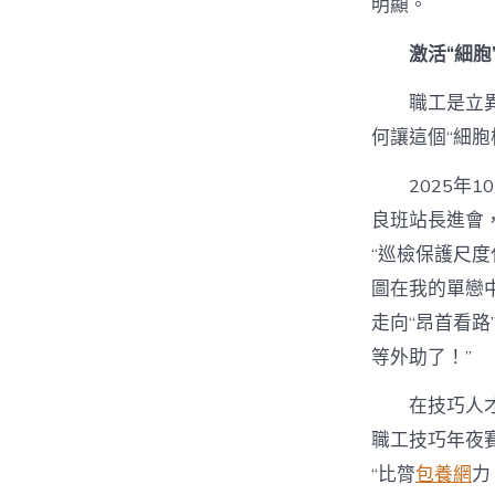
明顯。
激活“細胞
職工是立
何讓這個“細胞
2025年
良班站長進會
“巡檢保護尺
圖在我的單戀
走向“昂首看
等外助了！”
在技巧人
職工技巧年夜
“比膂
包養網
力