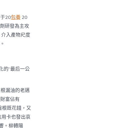
于20
包養
20
藥劑研發為主攻
、介入產物尺度
元。
化的“最后一公
盤根漏油的老邁
「財富佔有
盤根既花錢，又
信用卡也發出哀
響。柳轉陽