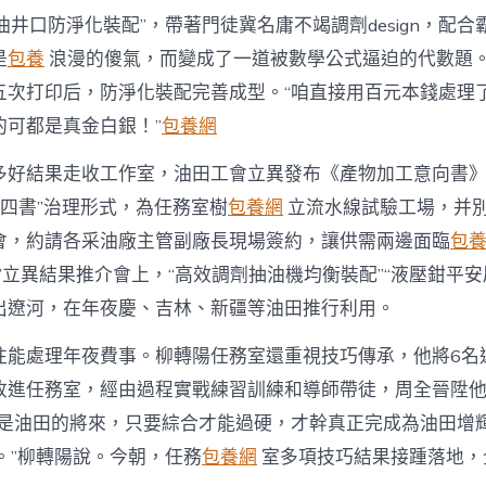
“超稠油井口防淨化裝配”，帶著門徒冀名庸不竭調劑design，配
是
包養
浪漫的傻氣，而變成了一道被數學公式逼迫的代數題
五次打印后，防淨化裝配完善成型。“咱直接用百元本錢處理
的可都是真金白銀！”
包養網
多好結果走收工作室，油田工會立異發布《產物加工意向書
“四書”治理形式，為任務室樹
包養網
立流水線試驗工場，并
會，約請各采油廠主管副廠長現場簽約，讓供需兩邊面臨
包
”立異結果推介會上，“高效調劑抽油機均衡裝配”“液壓鉗平安
出遼河，在年夜慶、吉林、新疆等油田推行利用。
往能處理年夜費事。柳轉陽任務室還重視技巧傳承，他將6名
收進任務室，經由過程實戰練習訓練和導師帶徒，周全晉陞
人是油田的將來，只要綜合才能過硬，才幹真正完成為油田增輝
。”柳轉陽說。今朝，任務
包養網
室多項技巧結果接踵落地，