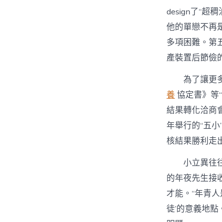
design了
他的單戀不再
多項困難。第
產裝置后節儉
為了讓更
養
協定書》等
結果轉化洽商
年舉行的“五小
核結果勝利走
小立異往
的年夜先生接
才能。“年青
徒’的意義地點