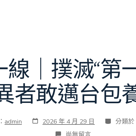
一線｜撲滅“第一
異者敢邁台包
發
分
：
admin
2026 年 4 月 29 日
分類於
表
類
日
在
尚無留言