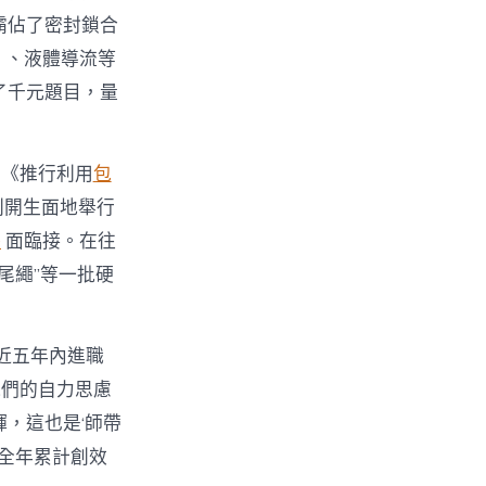
合霸佔了密封鎖合
。、液體導流等
了千元題目，量
》《推行利用
包
別開生面地舉行
養
面臨接。在往
尾繩”等一批硬
近五年內進職
他們的自力思慮
，這也是‘師帶
全年累計創效