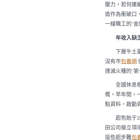
壓力，若何連
造作為衝破口
一線職工的“金
年收入缺
下層牛土
沒有市
包養網
撲滅火種的“第
全國休息
慨。早年間，
點資料，啟動
起色始于
田公司級立項
這些起步難
包