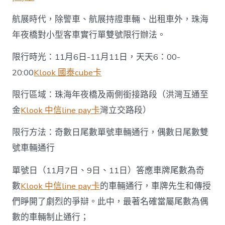
航展時代，除警車、航展持證車輛、出租車外，珠海
年夜橋對小型客車實行單雙號限行辦法。
限行時光：11月6日-11月11日，天天6：00-
20:00
Klook 國泰cube卡
限行區域：珠海年夜橋及兩側銜接路段（洪灣互通至
金
Klook 中信line pay卡
灣立交路段）
限行方法：奇數日尾數單號車輛通行，偶數日尾數雙
號車輛通行
單號日（11月7日、9日、11日）答應車牌尾數為奇
數
Klook 中信line pay卡
的車輛通行，車牌先生和傳授
們睜開了劇烈的爭辯。此中，最著名確當屬尾數為偶
數的車輛制止通行；