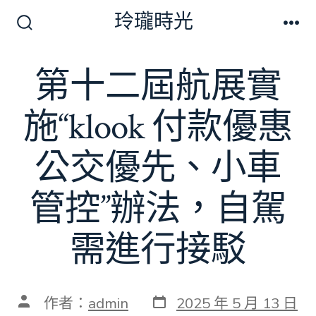
跳
玲瓏時光
至
搜
選
尋
單
主
切
第十二屆航展實
要
換
開
內
關
施“klook 付款優惠
容
公交優先、小車
管控”辦法，自駕
需進行接駁
發
文
作者：
admin
2025 年 5 月 13 日
表
章