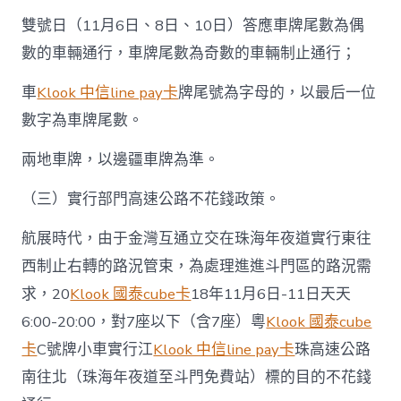
雙號日（11月6日、8日、10日）答應車牌尾數為偶
數的車輛通行，車牌尾數為奇數的車輛制止通行；
車
Klook 中信line pay卡
牌尾號為字母的，以最后一位
數字為車牌尾數。
兩地車牌，以邊疆車牌為準。
（三）實行部門高速公路不花錢政策。
航展時代，由于金灣互通立交在珠海年夜道實行東往
西制止右轉的路況管束，為處理進進斗門區的路況需
求，20
Klook 國泰cube卡
18年11月6日-11日天天
6:00-20:00，對7座以下（含7座）粵
Klook 國泰cube
卡
C號牌小車實行江
Klook 中信line pay卡
珠高速公路
南往北（珠海年夜道至斗門免費站）標的目的不花錢