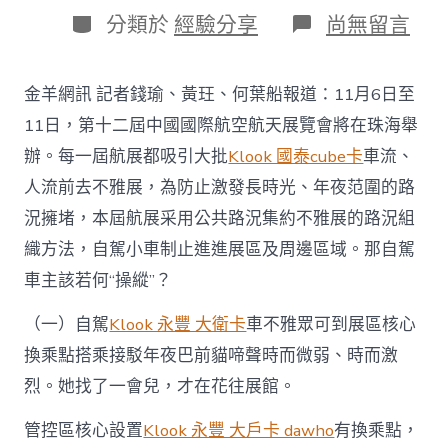
日
作
分
在
分類於
經驗分享
尚無留言
期
者
類
〈第
十
二
金羊網訊 記者錢瑜、黃玨、何葉船報道：11月6日至
屆
航
11日，第十二屆中國國際航空航天展覽會將在珠海舉
展
辦。每一屆航展都吸引大批
Klook 國泰cube卡
車流、
實
施
人流前去不雅展，為防止激發長時光、年夜范圍的路
“klook
況擁堵，本屆航展采用公共路況集約不雅展的路況組
付
款
織方法，自駕小車制止進進展區及周邊區域。那自駕
優
車主該若何“操縱”？
惠
公
交
（一）自駕
Klook 永豐 大衛卡
車不雅眾可到展區核心
優
換乘點搭乘接駁年夜巴前貓啼聲時而微弱、時而激
先、
小
烈。她找了一會兒，才在花往展館。
車
管
管控區核心設置
Klook 永豐 大戶卡 dawho
有換乘點，
控”