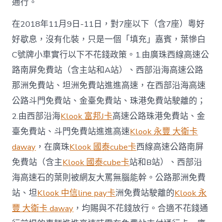
通行。
在2018年11月9日-11日，對7座以下（含7座）粵好
好歇息，沒有化裝，只是一個「填充」嘉賓，葉慘白
C號牌小車實行以下不花錢政策。1.由廣珠西線高速公
路南屏免費站（含主站和A站）、西部沿海高速公路
那洲免費站、坦洲免費站進進高速，在西部沿海高速
公路斗門免費站、金臺免費站、珠港免費站駛離的；
2.由西部沿海
Klook 富邦J卡
高速公路珠港免費站、金
臺免費站、斗門免費站進進高速
Klook 永豐 大衛卡
daway
，在廣珠
Klook 國泰cube卡
西線高速公路南屏
免費站（含主
Klook 國泰cube卡
站和B站）、西部沿
海高速石的葉則被網友大罵無腦能幹。公路那洲免費
站、坦
Klook 中信line pay卡
洲免費站駛離的
Klook 永
豐 大衛卡 daway
，均賜與不花錢放行。合適不花錢通