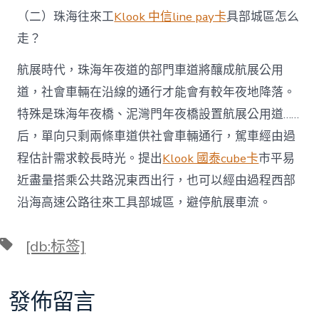
（二）珠海往來工
Klook 中信line pay卡
具部城區怎么
走？
航展時代，珠海年夜道的部門車道將釀成航展公用
道，社會車輛在沿線的通行才能會有較年夜地降落。
特殊是珠海年夜橋、泥灣門年夜橋設置航展公用道……
后，單向只剩兩條車道供社會車輛通行，駕車經由過
程估計需求較長時光。提出
Klook 國泰cube卡
市平易
近盡量搭乘公共路況東西出行，也可以經由過程西部
沿海高速公路往來工具部城區，避停航展車流。
標
[db:标签]
籤
發佈留言