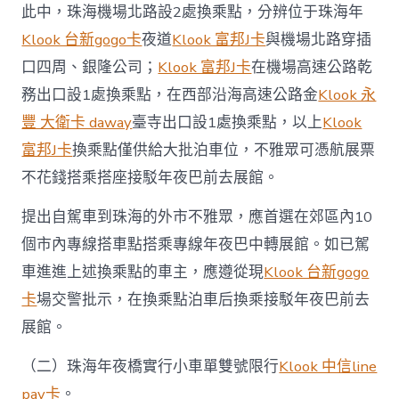
辦
此中，珠海機場北路設2處換乘點，分辨位于珠海年
法，
Klook 台新gogo卡
夜道
Klook 富邦J卡
與機場北路穿插
自
駕
口四周、銀隆公司；
Klook 富邦J卡
在機場高速公路乾
需
務出口設1處換乘點，在西部沿海高速公路金
Klook 永
進
行
豐 大衛卡 daway
臺寺出口設1處換乘點，以上
Klook
接
富邦J卡
換乘點僅供給大批泊車位，不雅眾可憑航展票
駁〉
中
不花錢搭乘搭座接駁年夜巴前去展館。
提出自駕車到珠海的外市不雅眾，應首選在郊區內10
個市內專線搭車點搭乘專線年夜巴中轉展館。如已駕
車進進上述換乘點的車主，應遵從現
Klook 台新gogo
卡
場交警批示，在換乘點泊車后換乘接駁年夜巴前去
展館。
（二）珠海年夜橋實行小車單雙號限行
Klook 中信line
pay卡
。