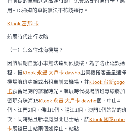
行前提的車輛進進高速時需在免費站支付通行卡，應
用ETC通道的車輛無法不花錢通行。
Klook 富邦J卡
航展時代出行攻略
（一）怎么往珠海機場？
因航展期自駕小車無法達到候機樓，為了防止延誤過
程，提
Klook 永豐 大戶卡 dawho
出伺機搭客盡量選擇
機場航班專線或出租車前去機場，并
Klook 台新gogo
卡
預留足夠的旅程時光。航展時代機場航班專線將加
密現有珠海15
Klook 永豐 大戶卡 dawho
個、中山4
個、江門2個、佛山1個、陽江1個、澳門1個站點的班
次，同時姑且新增鳳凰北巴士站、航
Klook 國泰cube
卡
展館巴士站兩個述停止。站點。