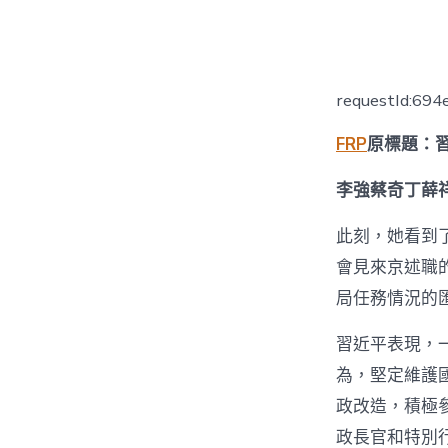
者
requestId:69
FRP
原標題：
李強蔡奇丁薛
此刻，她看到了
會見來京述職
局任務情況的
習近平表現，
為，堅定維護
政改造，積極
政長官和特別