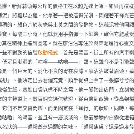
層恐懼。新鮮蒜頭每公斤的價格正在以超光速上漲，如果再這
蒜泥」將難以為繼。他拿著一把被磨得光滑、閃耀著不祥光
濃稠的、顏色介於灰綠與土黃之間的發酵物。這蒜泥被他照
珍寶，每隔三小時，他就要用手指彈一下缸邊，確保它能感受
以助其在精神上達到圓滿。就在廖沾沾專注於與蒜泥進行心靈
一些不對勁的信號
啟動儀式
。首先是聲音。街上所有的汽車
、低沉且潮濕的「咕嚕——咕嚕——」聲。這聲音不是引擎
像是一個巨大的、消化不良的胃在哀嚎。廖沾沾皺著眉頭，
冥想」。他決定出去看個究竟，順手從桌上拿了一張髒兮兮
皺衛生紙，塞進口袋以備不時之需。他一腳踏出店門，立刻
市的主幹道上，數百個交通信號燈，從東邊到西邊，從高架
。它們不是交替閃爍，而是固定在「通行」的狀態，同時，
嚕咕嚕」的聲音，並且有一層淡淡的、熱氣騰騰的白霧從燈
以名狀的——麵粉蒸煮過頭的氣味。「麵粉焦慮？還是過度