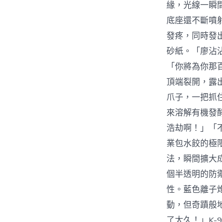
緣，光線一瞬
底座還不斷噴
發疼，同時發
砂紙。「廖沾
「你將為你那
頂端裂開，露
爪子，一把抓
來溶解有機發
浩劫啊！」「
業包水餃的極
法，瞬間擴大
個半透明的防
性。藍色離子
動，但奇蹟般
了太久！」K