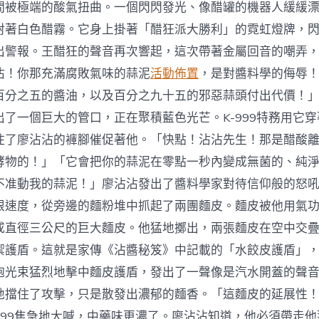
間被極端的酸氣扭曲。一個閃閃發光、像醋罐的機器人緩緩
射著白色醋霧。它身上掛著「醋狂派大勝利」的霓虹燈牌，
出警報。王醋狂的聲音再次響起，這次帶著金屬回音的嘲弄
沾！你那充滿腐敗氣味的蒜泥
活動佈置
，是對醬料學的侮辱
百分之五的醬油，以及百分之九十五的邪惡蒜頭付出代價！
出了一個巨大的管口，正在聚積藍色光芒。K-999特務用它
住了廖沾沾的褲腳催促著他。「快點！沾沾先生！那是醋酸
酵物的！」「它會把你的蒜泥在零點一秒內變成無菌的、純
不准動我的蒜泥！」廖沾沾發出了醬料學家對待信仰般的怒
限速度，從旁邊的麵粉堆中抓起了兩團麵皮。麵皮被他用氣
成直徑三公尺的巨大麵皮。他猛地擲出，兩張麵皮在空中交
禦護盾。這就是家傳《沾醬秘笈》中記載的「水餃皮護盾」
炮光束猛烈地擊中麵皮護盾，發出了一聲像是汽水開蓋的聲
地擋住了攻擊，只是散發出濃郁的麵香。「這麵皮的延展性
-999焦急地大喊，中藥味更濃了。廖沾沾知道，他必須帶走