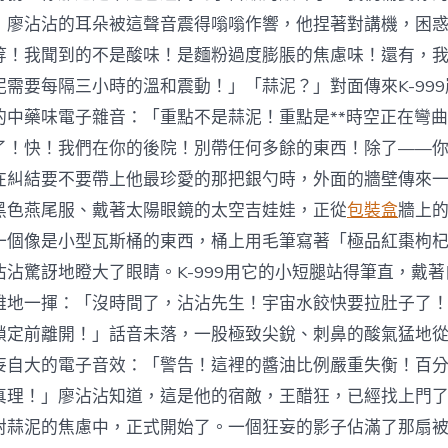
」廖沾沾的耳朵被這聲音震得嗡嗡作響，他捏著對講機，困
等！我聞到的不是酸味！是麵粉過度膨脹的焦慮味！還有，
泥需要每隔三小時的溫和震動！」「蒜泥？」對面傳來K-99
的中藥味電子雜音：「重點不是蒜泥！重點是**時空正在彎曲
了！快！我們在你的後院！別帶任何多餘的東西！除了——
在糾結要不要帶上他最珍愛的那把銀勺時，外面的牆壁傳來
黑色燕尾服、戴著太陽眼鏡的太空吉娃娃，正從
包裝盒
牆上
一個像是小型瓦斯桶的東西，桶上用毛筆寫著「極品紅棗枸
沾驚訝地瞪大了眼睛。K-999用它的小短腿站得筆直，戴著
雅地一揮：「沒時間了，沾沾先生！宇宙水餃快要拉肚子了
鎖定前離開！」話音未落，一股極致尖銳、刺鼻的酸氣猛地
妄自大的電子音效：「警告！這裡的醬油比例嚴重失衡！百
真理！」廖沾沾知道，這是他的宿敵，王醋狂，已經找上門
對蒜泥的焦慮中，正式開始了。一個狂妄的影子佔滿了那扇