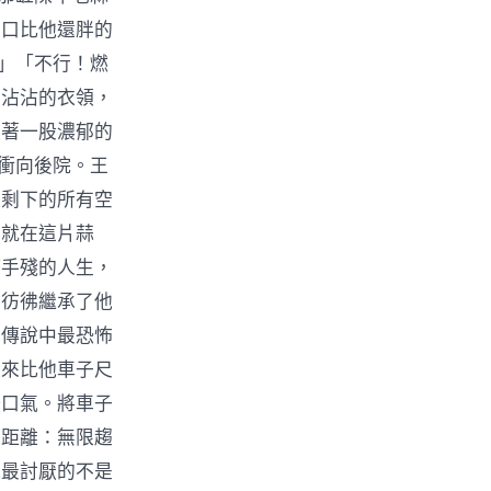
那口比他還胖的
！」「不行！燃
廖沾沾的衣領，
隨著一股濃郁的
口衝向後院。王
內剩下的所有空
，就在這片蒜
何手殘的人生，
，彷彿繼承了他
市傳說中最恐怖
起來比他車子尺
一口氣。將車子
物距離：無限趨
他最討厭的不是