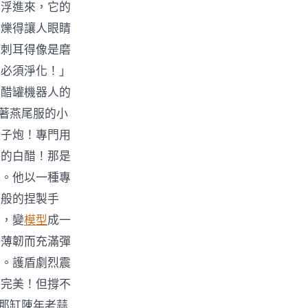
漂浮進來，它的
閃爍得讓人眼睛
，刺耳得像是磨
！必須淨化！」
」醋罐機器人的
穿著燕尾服的小
離子炮！專門用
淨的白醋！那是
吼。他以一種專
功般的捏製手
疊，變
模型
成一
，薄韌而充滿彈
音。護盾劇烈震
！完美！但撐不
他那缸陳年老蒜