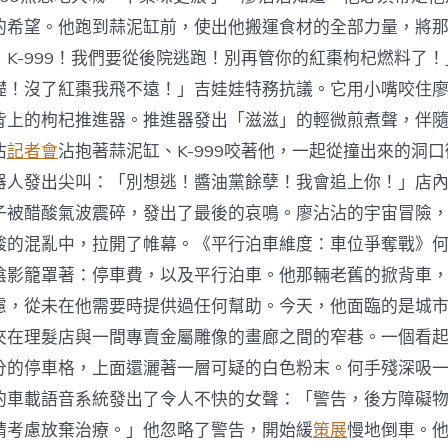
的希望。他跑到蒜泥缸前，使出他搬運食材的全部力量，將
！K-999！我們要從後院逃跑！別再管你的紅棗枸杞燃料了
礎！沒了紅棗我飛不遠！」吉娃娃特務抗議。它用小嘴咬住
背上的枸杞推進器。推進器發出「滋滋」的輕微煎煮聲，伴
沾
記者會
沾抱著蒜泥缸、K-999咬著他，一起從撞出來的洞
器人發出尖叫：「別想逃！醬油黨餘孽！我會追上你！」店
子被醋酸氣波震碎，發出了最後的哀鳴。廖沾沾的宇宙冒險
酸的混亂中，拉開了帷幕。《平行泊車維度：車位爭奪戰》
陰影籠罩著：停車費，以及平行泊車。他那輛老舊的掀背車
慮，從未在他需要時提供過任何幫助。今天，他面臨的是城
夾在理髮店與一間專賣金屬雕像的畫廊之間的窄巷。一個看
分的停車格，上面還灑著一層可疑的白色粉末。何手殘深吸
的車載語音系統發出了令人不快的女聲：「警告，後方障礙
請考慮放棄治療。」他忽略了警告，開始緩
策展
慢地倒車。