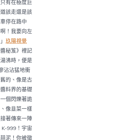
種只有在極度巨
知道該走還是該
把車停在路中
下啊！我要向左
嚕」
玖陽視覺
沾醬秘笈》裡記
如湯沸時，便是
廖沾沾猛地衝
老舊的、像是古
是醬料界的基礎
有一個閃爍著詭
的、像韭菜一樣
，接著傳來一陣
-999！宇宙
的蒜泥！你被徵