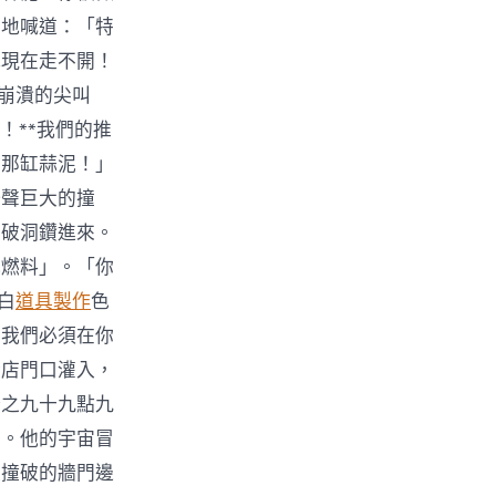
惑地喊道：「特
我現在走不開！
9崩潰的尖叫
！**我們的推
你那缸蒜泥！」
一聲巨大的撞
的破洞鑽進來。
杞燃料」。「你
白
道具製作
色
！我們必須在你
從店門口灌入，
分之九十九點九
了。他的宇宙冒
被撞破的牆門邊