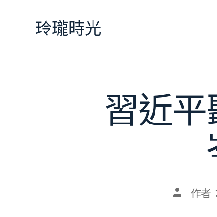
跳
至
玲瓏時光
主
要
內
容
習近平
文
作者
章
作