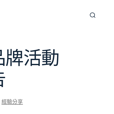
搜
尋
切
換
開
關
品牌活動
告
於
經驗分享