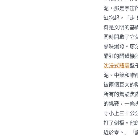
泥，那是宇宙
缸抱起。「走
料是文明的基
同時開啟了它
蔘味爆發。廖
醋狂的醋罐機
沈浸式體驗
盤
泥、中藥和醋
被兩個巨大的
所有的駕駛焦
的挑戰，一條
寸小上三十公
打了倒檔。他
近於零。」「