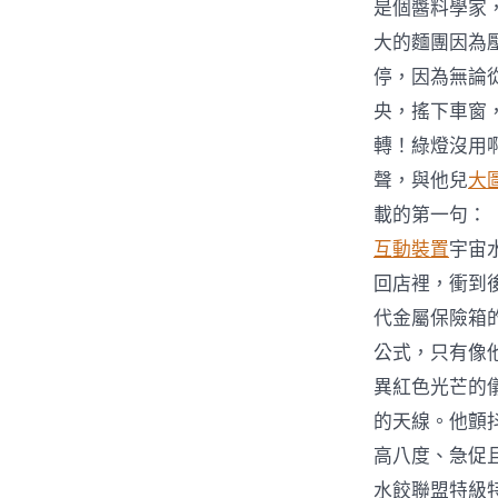
是個醬料學家
大的麵團因為
停，因為無論
央，搖下車窗
轉！綠燈沒用
聲，與他兒
大
載的第一句：
互動裝置
宇宙
回店裡，衝到
代金屬保險箱
公式，只有像
異紅色光芒的
的天線。他顫
高八度、急促且
水餃聯盟特級