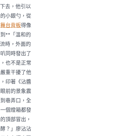
樣下去，他引以
芒的小銀勺，從
顧
舞台背板
得像
到**「溫和的
交流時，外面的
喇叭同時發出了
聲，也不是正常
這嚴重干擾了他
的，印著《沾醬
被眼前的景象震
橋到巷弄口，全
每一個燈箱都發
箱的頂部冒出，
發酵？」廖沾沾