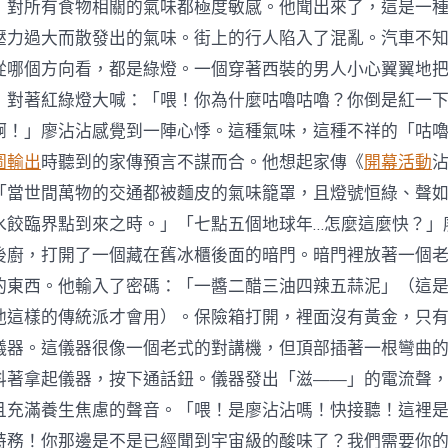
，對所有食物相關的氣味都極度敏感。他聞出來了，這是一
壓力過大而散發出的氣味。街上的行人陷入了混亂。汽車不
從哪個方向看，都是綠燈。一個穿著西裝的男人小心翼翼地
，對著紅綠燈大喊：「喂！你為什麼咕嚕咕嚕？你倒是紅一
啊！」廖沾沾感覺到一陣心悸。這種氣味，這種不祥的「咕
圖輸出
時聽到的家傳預言不謀而合。他想起家傳《
開幕活動
「當世間萬物的交通都被麵皮的氣味籠罩，且燈號恒綠、聲
水餃臨界點到來之時。」「七點五個地球年…怎麼這麼快？」
後廚，打開了一個藏在舊冰櫃後面的暗門。暗門裡放著一個
的東西。他輸入了密碼：「一醬二醋三油四辣五蒜泥」（這
他這樣的傳統派才會用）。保險箱打開，裡面沒有黃金，只
儀器。這儀器很像一個老式的對講機，但頂部插著一根彎曲
抖著拿起儀器，按下通話鈕。儀器發出「滋——」的電流聲
充滿養生焦慮的聲音。「喂！是廖沾沾嗎！快接聽！這裡是 K
特務！你那邊是不是已經聞到宇宙級的酸味了？我們需要你