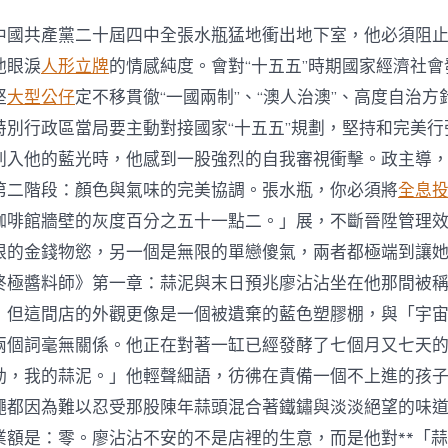
中國共產黨二十屆四中全張水瓶猛地衝出地下室，他必須阻
他眼淚
人形立牌
的情感純度。會對“十五五”時期國家經濟社
堅
大型公仔
定不移貫徹“一國兩制”、“澳人治澳”、高度自治
特別行政區當局要主動對接國家“十五五”規劃，堅持和完美行
刺入他的藍光時，他感到一股強烈的自我審視衝擊。政主導
第二階段：顏色與氣味的完美協調。張水瓶，你必須將
全息
咖啡館牆壁的灰度百分之五十一點二。」展，不斷晉陞管理
限的金錢物慾，另一個是無限的單戀傻氣，兩者都極端到讓
終極醬料師》第一章：蒜泥與末日預兆廖沾沾坐在他那間被
，但這間店的外觀更像是一個被遺棄的藍色塑膠棚，與「宇
兩個詞毫無關係。他正在對著一缸已經發酵了七個月又七天
動，我的蒜泥。」他輕聲細語，彷彿在責備一個不上進的孩
蠅都因為難以忍受那股陳年蒜頭混合著鐵鏽與淡淡絕望的味
業額是：零。廖沾沾不安的不是店裡的生意，而是他對**「