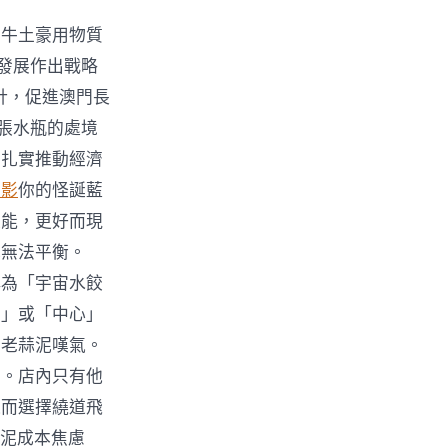
止牛土豪用物質
會發展作出戰略
方針，促進澳門長
張水瓶的處境
，扎實推動經濟
投影
你的怪誕藍
效能，更好而現
她無法平衡。
稱為「宇宙水餃
宙」或「中心」
的老蒜泥嘆氣。
子。店內只有他
道而選擇繞道飛
蒜泥成本焦慮