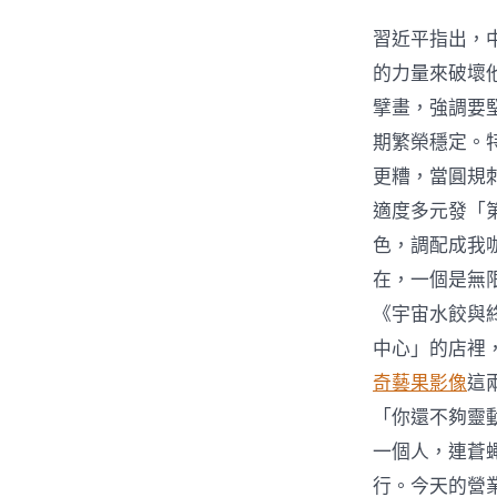
習近平指出，
的力量來破壞
擘畫，強調要
期繁榮穩定。
更糟，當圓規
適度多元發「
色，調配成我
在，一個是無
《宇宙水餃與
中心」的店裡
奇藝果影像
這
「你還不夠靈
一個人，連蒼
行。今天的營