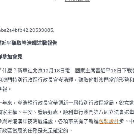
期
〈習
近
平
聽
取
4eba2a4bfb42.20539085.
08
靠
習近平聽取岑浩輝述職報告
設
計
祥參加會見
品
牌
活
什麼？新華社北京12月16日電 國家主席習近平16日下戰
動
的澳門特別行政區行政長官岑浩輝，聽取他對澳門當前形勢
岑
浩
匯報。
輝
述
一年來，岑浩輝行政長官帶領新一屆特別行政區當局，銳意
職
報
國家主權、平安、發展好處，順利舉行澳門第八屆立法會選
告〉
參與粵港澳年夜灣區建設，各項事業有了新進
包裝設計
步。
中
行政區當局的任務是充足確定的。