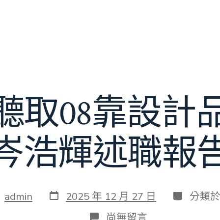
聽取08靠設計
岑浩輝述職報
發
分
：
admin
2025 年 12 月 27 日
分類
表
類
日
在
尚無留言