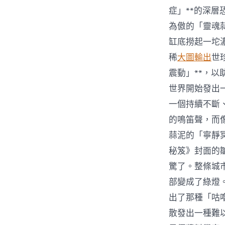
症」**的深
為傲的「靈魂
缸底撈起一坨
稀
大圖輸出
世
震動」**，
世界開始發出
一個持續不斷
的鳴笛聲，而
蒜泥的「寧靜
秘笈》封面的
驚了。整條城
部變成了綠燈
出了那種「咕
散發出一種難