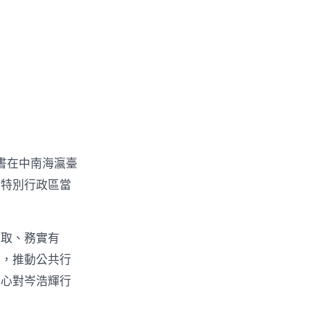
書在中南海瀛臺
和特別行政區當
進取、務實有
舉，推動公共行
中心對岑浩輝行