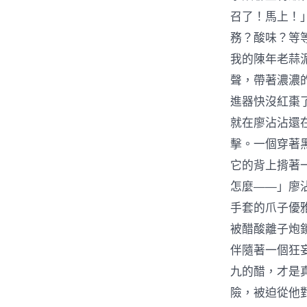
召了！馬上！
務？酸味？等
我的陳年老蒜
聲，帶著濃濃
進器快沒紅棗
就在廖沾沾還
擊。一個穿著
它的背上揹著
怎麼——」廖沾
手套的爪子優
被醋酸離子炮
伴隨著一個狂
九的醋，才是
險，被迫從他