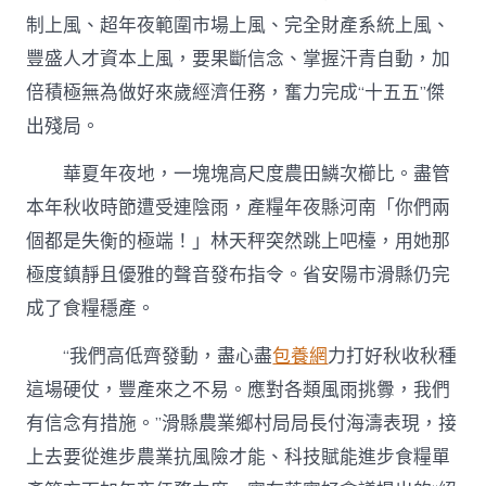
制上風、超年夜範圍市場上風、完全財產系統上風、
豐盛人才資本上風，要果斷信念、掌握汗青自動，加
倍積極無為做好來歲經濟任務，奮力完成“十五五”傑
出殘局。
華夏年夜地，一塊塊高尺度農田鱗次櫛比。盡管
本年秋收時節遭受連陰雨，產糧年夜縣河南「你們兩
個都是失衡的極端！」林天秤突然跳上吧檯，用她那
極度鎮靜且優雅的聲音發布指令。省安陽市滑縣仍完
成了食糧穩產。
“我們高低齊發動，盡心盡
包養網
力打好秋收秋種
這場硬仗，豐產來之不易。應對各類風雨挑釁，我們
有信念有措施。”滑縣農業鄉村局局長付海濤表現，接
上去要從進步農業抗風險才能、科技賦能進步食糧單