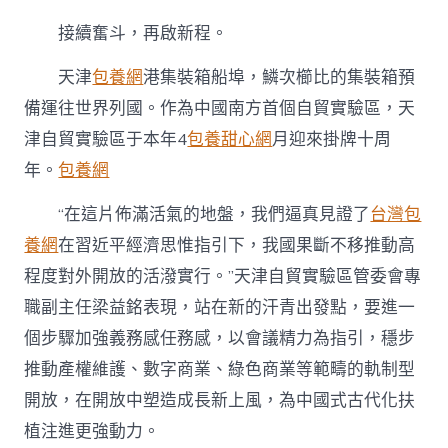
接續奮斗，再啟新程。
天津
包養網
港集裝箱船埠，鱗次櫛比的集裝箱預
備運往世界列國。作為中國南方首個自貿實驗區，天
津自貿實驗區于本年4
包養甜心網
月迎來掛牌十周
年。
包養網
“在這片佈滿活氣的地盤，我們逼真見證了
台灣包
養網
在習近平經濟思惟指引下，我國果斷不移推動高
程度對外開放的活潑實行。”天津自貿實驗區管委會專
職副主任梁益銘表現，站在新的汗青出發點，要進一
個步驟加強義務感任務感，以會議精力為指引，穩步
推動產權維護、數字商業、綠色商業等範疇的軌制型
開放，在開放中塑造成長新上風，為中國式古代化扶
植注進更強動力。