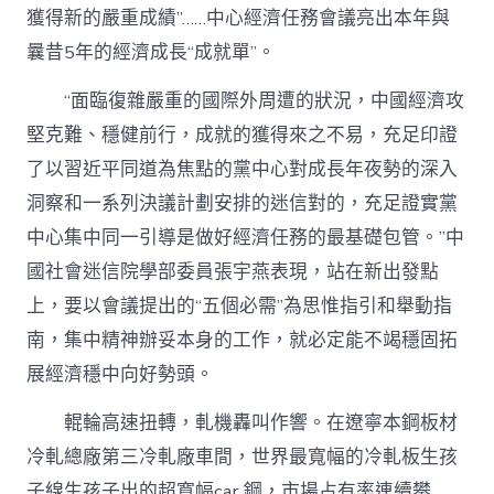
式
獲得新的嚴重成績”……中心經濟任務會議亮出本年與
古
代
曩昔5年的經濟成長“成就單”。
化
扶
“面臨復雜嚴重的國際外周遭的狀況，中國經濟攻
植
新
堅克難、穩健前行，成就的獲得來之不易，充足印證
局
了以習近平同道為焦點的黨中心對成長年夜勢的深入
勢
——
洞察和一系列決議計劃安排的迷信對的，充足證實黨
中
中心集中同一引導是做好經濟任務的最基礎包管。”中
心
經
國社會迷信院學部委員張宇燕表現，站在新出發點
濟
上，要以會議提出的“五個必需”為思惟指引和舉動指
任
務
南，集中精神辦妥本身的工作，就必定能不竭穩固拓
會
展經濟穩中向好勢頭。
議
鼓
勵
輥輪高速扭轉，軋機轟叫作響。在遼寧本鋼板材
社
冷軋總廠第三冷軋廠車間，世界最寬幅的冷軋板生孩
會
各
子線生孩子出的超寬幅car 鋼，市場占有率連續攀