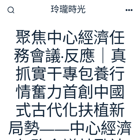
跳
玲瓏時光
至
搜
選
尋
單
主
切
聚焦中心經濟任
要
換
開
內
關
務會議·反應｜真
容
抓實干專包養行
情奮力首創中國
式古代化扶植新
局勢——中心經濟