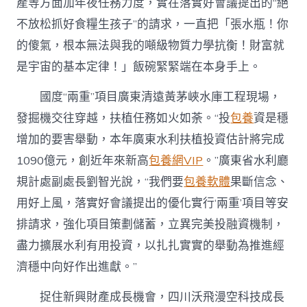
產等方面加年夜任務力度，實在落實好會議提出的“絕
不放松抓好食糧生孩子”的請求，一直把「張水瓶！你
的傻氣，根本無法與我的噸級物質力學抗衡！財富就
是宇宙的基本定律！」飯碗緊緊端在本身手上。
國度“兩重”項目廣東清遠黃茅峽水庫工程現場，
發掘機交往穿越，扶植任務如火如荼。“投
包養
資是穩
增加的要害舉動，本年廣東水利扶植投資估計將完成
1090億元，創近年來新高
包養網VIP
。”廣東省水利廳
規計處副處長劉智光說，“我們要
包養軟體
果斷信念、
用好上風，落實好會議提出的優化實行‘兩重’項目等安
排請求，強化項目策劃儲蓄，立異完美投融資機制，
盡力擴展水利有用投資，以扎扎實實的舉動為推進經
濟穩中向好作出進獻。”
捉住新興財產成長機會，四川沃飛漫空科技成長