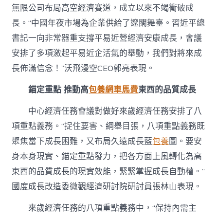
無限公司布局高空經濟賽道，成立以來不竭衝破成
長。“中國年夜市場為企業供給了遼闊舞臺。習近平總
書記一向非常器重支撐平易近營經濟安康成長，會議
安排了多項激起平易近企活氣的舉動，我們對將來成
長佈滿信念！”沃飛漫空CEO郭亮表現。
錨定重點 推動高
包養網車馬費
東西的品質成長
中心經濟任務會議對做好來歲經濟任務安排了八
項重點義務。“捉住要害、綱舉目張，八項重點義務既
聚焦當下成長困難，又布局久遠成長藍
包養
圖。要安
身本身現實、錨定重點發力，把各方面上風轉化為高
東西的品質成長的現實效能，緊緊掌握成長自動權。”
國度成長改造委微觀經濟研討院研討員張林山表現。
來歲經濟任務的八項重點義務中，“保持內需主