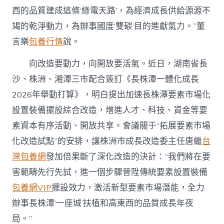
西的品質建成這條‘綠電天路’，為經濟成長供給源源不
竭的乾淨動力，為辦事國度‘雙碳’目的進獻氣力。”董
言樂
包養行情
說。
向改造要動力，向開放要活氣。近日，湖南省長
沙、株洲、湘潭三市配合簽訂《長株潭一體化成長
2026年舉動打算》，明白提出加速長株潭要素市場化
設置裝備擺設綜合改造，增進人才、科技、資金等要
素資本有序活動、開放共享。會議關于“拓展要素市場
化改造試點”的安排，讓株洲市成長改造委主任唐繼
台
灣包養網
發加倍果斷了深化改造的決計：“我們將在要
害範疇先行先試，進一個步驟晉陞傳統要素設置裝備
包養網VIP
擺設效力，激活新型要素市場潛能，全力
辦事長株潭‘一座城’扶植和高東西的品質成長年夜
局。”