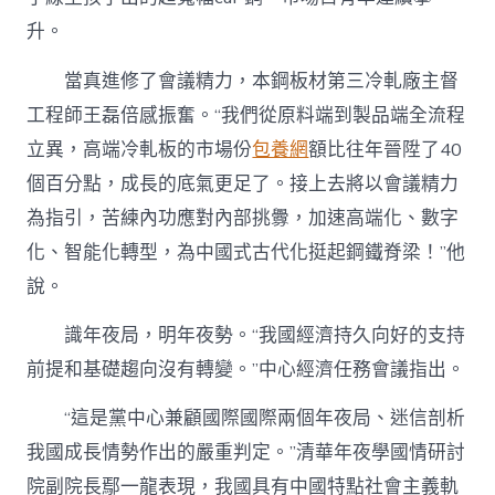
界
升。
凝
心
聚
當真進修了會議精力，本鋼板材第三冷軋廠主督
力
工程師王磊倍感振奮。“我們從原料端到製品端全流程
奮
進
立異，高端冷軋板的市場份
包養網
額比往年晉陞了40
新
個百分點，成長的底氣更足了。接上去將以會議精力
征
程〉
為指引，苦練內功應對內部挑釁，加速高端化、數字
中
化、智能化轉型，為中國式古代化挺起鋼鐵脊梁！”他
說。
識年夜局，明年夜勢。“我國經濟持久向好的支持
前提和基礎趨向沒有轉變。”中心經濟任務會議指出。
“這是黨中心兼顧國際國際兩個年夜局、迷信剖析
我國成長情勢作出的嚴重判定。”清華年夜學國情研討
院副院長鄢一龍表現，我國具有中國特點社會主義軌