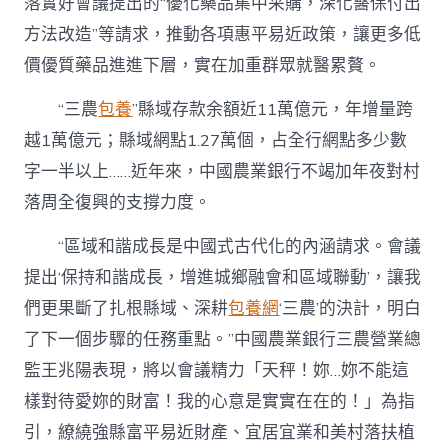
落實好會議提出的“優化藥品集中采購，深化醫保付出
方法改造”等請求，推動各項惠平易近政策，讓更多低
價優質藥品進進下層，實在加重群眾就醫累贅。
“三農
包養
”縣域存款余額近11萬億元，年增量跨
越1萬億元；縣域網點1.27萬個，占全行網點多少數
字一半以上……近年來，中國農業銀行不竭加年夜對村
落周全復興的支撐力度。
“區域和諧成長是中國式古代化的內涵請求。會議
提出‘保持和諧成長，增進城鄉融會和區域聯動’，讓我
們更果斷了扎根縣域、深耕
包養網
‘三農’的決計，明白
了下一個步驟的任務重點。”中國農業銀行三農營業總
監王兆陽表現，將以會議精力「天秤！妳…妳不能這
樣對待愛妳的財富！我的心意是實實在在的！」為指
引，繚繞強縣富平易近財產、宜居宜業和美村落扶植