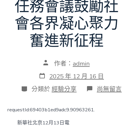
任務會議鼓勵社
會各界凝心聚力
奮進新征程
文
作者：
admin
章
作
發
2025 年 12 月 16 日
者
表
日
分
在
分類於
經驗分享
尚無留言
期
類
〈聚
焦
中
requestId:69403b1ed9adc9.90963261.
心
經
新華社北京12月13日電
濟
任