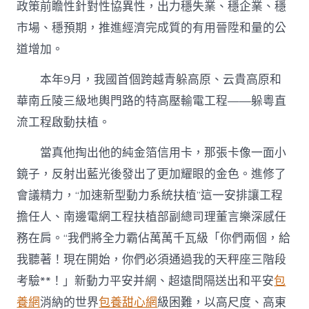
政策前瞻性針對性協異性，出力穩失業、穩企業、穩
市場、穩預期，推進經濟完成質的有用晉陞和量的公
道增加。
本年9月，我國首個跨越青躲高原、云貴高原和
華南丘陵三級地輿門路的特高壓輸電工程——躲粵直
流工程啟動扶植。
當真他掏出他的純金箔信用卡，那張卡像一面小
鏡子，反射出藍光後發出了更加耀眼的金色。進修了
會議精力，“加速新型動力系統扶植”這一安排讓工程
擔任人、南邊電網工程扶植部副總司理董言樂深感任
務在肩。“我們將全力霸佔萬萬千瓦級「你們兩個，給
我聽著！現在開始，你們必須通過我的天秤座三階段
考驗**！」新動力平安并網、超遠間隔送出和平安
包
養網
消納的世界
包養甜心網
級困難，以高尺度、高東