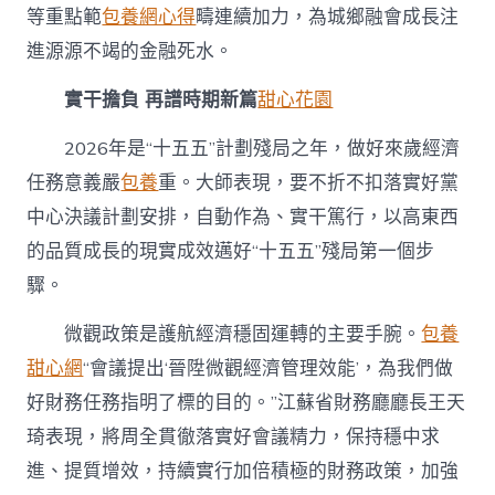
等重點範
包養網心得
疇連續加力，為城鄉融會成長注
進源源不竭的金融死水。
實干擔負 再譜時期新篇
甜心花園
2026年是“十五五”計劃殘局之年，做好來歲經濟
任務意義嚴
包養
重。大師表現，要不折不扣落實好黨
中心決議計劃安排，自動作為、實干篤行，以高東西
的品質成長的現實成效邁好“十五五”殘局第一個步
驟。
微觀政策是護航經濟穩固運轉的主要手腕。
包養
甜心網
“會議提出‘晉陞微觀經濟管理效能’，為我們做
好財務任務指明了標的目的。”江蘇省財務廳廳長王天
琦表現，將周全貫徹落實好會議精力，保持穩中求
進、提質增效，持續實行加倍積極的財務政策，加強