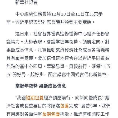
務
新華社記者
會
議
中心經濟任務會議12月10日至11日在北京舉
·
辦。習近平總書記列席會議并頒發主要講話。
反
應
｜
連日來，社會各界當真進修懂得中心經濟任務會
真
議精力。大師表現，會議掌握年夜勢、領航定向，對
抓
實
果斷成長信念、扎實推動來歲經濟社會成長各項義務
干
具有嚴重意義。要加倍慎密地連合在以習近平同道為
專
包
焦點的黨中心四周，眾擎易舉、勇毅前行，確保“十五
養
五”開好局、起好步，配合譜寫中國式古代化新篇章。
行
情
掌握年夜勢 果斷成長信念
奮
力
首
“我國
短期包養
經濟頂壓前行、向新向優成長”“經
創
濟社會成長重要目的將順遂
包養
完成”“曩昔5年，我們
中
國
有用應對各類沖擊
長期包養
挑釁，推進黨和國度工作