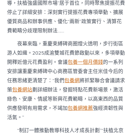
導，扶植強盛國際市場”居于首位，同時聚焦提振花費
停止了詳細安排：深刻實行提振花費專項舉動、擴展
優質商品和辦事供應、優化“兩新”政策實行、清算花
費範疇分歧理限制辦法……
夜幕來臨，重慶束縛碑商圈燈火透明，步行街區
游人如織。2025成渝雙城花費節啟動以來，多項舉動
開釋近億元花費盈利。會議
包養一個月價錢
的一系列
安排讓重慶束縛碑中心商務區管委會主任米佳今后的
任務思緒更清楚了：“我們
包養網
將抓緊聯合會議請求
策
包養網站
劃詳細辦法，發掘特點花費新場景，激活
綠色、安康、情感等新興花費範疇，以高東西的品質
供應發明有用需求，不竭加
包養網推薦
強經濟韌性與
活氣。”
“制訂一體推動教導科技人才成長計劃”“扶植北京