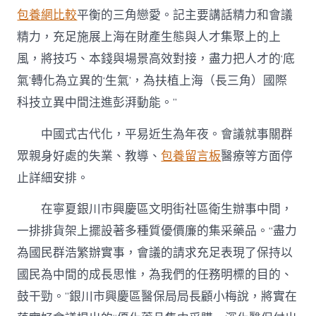
包養網比較
平衡的三角戀愛。記主要講話精力和會議
精力，充足施展上海在財產生態與人才集聚上的上
風，將技巧、本錢與場景高效對接，盡力把人才的‘底
氣’轉化為立異的‘生氣’，為扶植上海（長三角）國際
科技立異中間注進彭湃動能。”
中國式古代化，平易近生為年夜。會議就事關群
眾親身好處的失業、教導、
包養留言板
醫療等方面停
止詳細安排。
在寧夏銀川市興慶區文明街社區衛生辦事中間，
一排排貨架上擺設著多種質優價廉的集采藥品。“盡力
為國民群浩繁辦實事，會議的請求充足表現了保持以
國民為中間的成長思惟，為我們的任務明標的目的、
鼓干勁。”銀川市興慶區醫保局局長顧小梅說，將實在