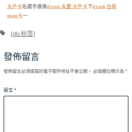
大戶卡
名選手進進
Klook 永豐 大戶卡
下
Klook 台新
gogo卡
一
標
[db:标签]
籤
發佈留言
發佈留言必須填寫的電子郵件地址不會公開。
必填欄位標示為
*
留言
*