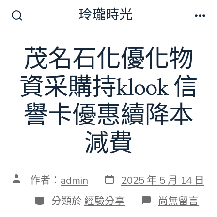
跳
玲瓏時光
至
搜
選
尋
單
主
切
茂名石化優化物
要
換
開
內
關
資采購持klook 信
容
譽卡優惠續降本
減費
發
文
作者：
admin
2025 年 5 月 14 日
表
章
日
作
分
在
分類於
經驗分享
尚無留言
期
者
類
〈茂