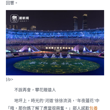
回響。
烈
反
響〉
中
[/p>
不說再會，攀花贈遠人
地坪上，時光的“河道”徐徐流淌，“年夜蓮花”中
「哦，那你媽了解了應當很興奮。」鄰人感歎
包養