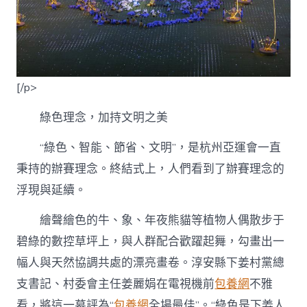
[/p>
綠色理念，加持文明之美
“綠色、智能、節省、文明”，是杭州亞運會一直
秉持的辦賽理念。終結式上，人們看到了辦賽理念的
浮現與延續。
繪聲繪色的牛、象、年夜熊貓等植物人偶散步于
碧綠的數控草坪上，與人群配合歡躍起舞，勾畫出一
幅人與天然協調共處的漂亮畫卷。淳安縣下姜村黨總
支書記、村委會主任姜麗娟在電視機前
包養網
不雅
看，將這一幕評為“
包養網
全場最佳”。“綠色是下姜人