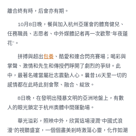
情
與
離合終有時，后會亦有期。
夢
想
10月8日晚，餐與加入杭州亞運會的體育健兒、
永
不
任務職員、志愿者、中外媒體記者再一次歡聚“年夜蓮
謝
花”。
幕
杭
州
拼搏與超出
包養
、酷愛和連合閃亮賽場；喝彩與
亞
掌聲、激情和先生和傳授們睜開了劇烈的爭辯。此
運
會
中，最著名確當屬壯志震動人心。曩昔16天里一切的
閉
感情都在此時此刻會聚、融合、綻放。
幕
式
引
8日晚，在發明出殘暴文明的亞洲地盤上，有數
發
人的眼光鎖定于杭州奧體中間運動場。
找
包
華光溢彩，照映中外，欣賞這場浸潤“中國式浪
養
網
漫”的視聽盛宴，一個個盡美剎時激蕩心靈，化作如潮
熱