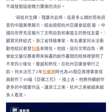
不竭發掘這座精力寶庫的決計。
“荷桂共生輝、殘暴共此時，這是多么精妙而有詩
意的中國美學展示，經由過程杭州亞運會這扇‘窗’，中
國向世界充足展示了文明自負和東道主的熱忱友愛。”
觀賞完終結式，浙江省特級專家、有名畫家何水法衝
動地給記者發
包養
來微信。他說，這份文明自負，將
會給文藝任務者帶來無盡的創作叢間的枝條裡發明了
不幸的小傢伙。靈感和熱忱。在杭州亞運會舉行之
前，何水法花了2年
包養網
時光為45個亞奧理事會成
員創作了45幅《亞運之花》，接上去，他將持續創作
更多的中國畫作品，讓浙江之美、杭州之美被越來越
多人看見。