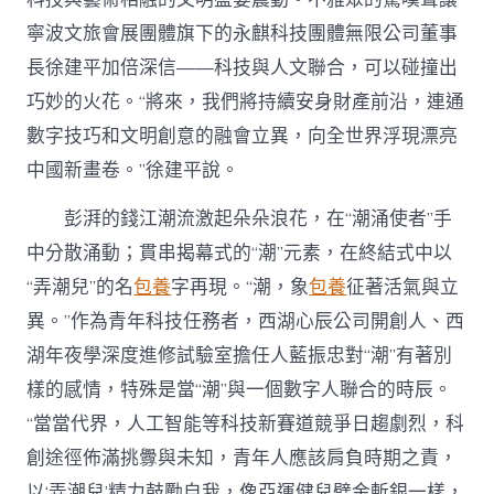
寧波文旅會展團體旗下的永麒科技團體無限公司董事
長徐建平加倍深信——科技與人文聯合，可以碰撞出
巧妙的火花。“將來，我們將持續安身財產前沿，連通
數字技巧和文明創意的融會立異，向全世界浮現漂亮
中國新畫卷。”徐建平說。
彭湃的錢江潮流激起朵朵浪花，在“潮涌使者”手
中分散涌動；貫串揭幕式的“潮”元素，在終結式中以
“弄潮兒”的名
包養
字再現。“潮，象
包養
征著活氣與立
異。”作為青年科技任務者，西湖心辰公司開創人、西
湖年夜學深度進修試驗室擔任人藍振忠對“潮”有著別
樣的感情，特殊是當“潮”與一個數字人聯合的時辰。
“當當代界，人工智能等科技新賽道競爭日趨劇烈，科
創途徑佈滿挑釁與未知，青年人應該肩負時期之責，
以‘弄潮兒’精力鼓勵自我，像亞運健兒劈金斬銀一樣，