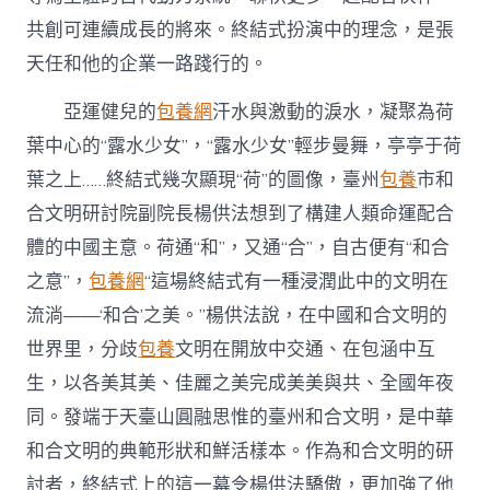
共創可連續成長的將來。終結式扮演中的理念，是張
天任和他的企業一路踐行的。
亞運健兒的
包養網
汗水與激動的淚水，凝聚為荷
葉中心的“露水少女”，“露水少女”輕步曼舞，亭亭于荷
葉之上……終結式幾次顯現“荷”的圖像，臺州
包養
市和
合文明研討院副院長楊供法想到了構建人類命運配合
體的中國主意。荷通“和”，又通“合”，自古便有“和合
之意”，
包養網
“這場終結式有一種浸潤此中的文明在
流淌——‘和合’之美。”楊供法說，在中國和合文明的
世界里，分歧
包養
文明在開放中交通、在包涵中互
生，以各美其美、佳麗之美完成美美與共、全國年夜
同。發端于天臺山圓融思惟的臺州和合文明，是中華
和合文明的典範形狀和鮮活樣本。作為和合文明的研
討者，終結式上的這一幕令楊供法驕傲，更加強了他