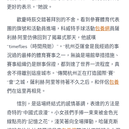
更好的表示。”她說。
歡慶時辰交錯著拜別的不舍。看到參賽體育代表
團的旗號和活動員進場，科威特手球活動
包養網
員薩
利赫·阿里仿佛回到了揭幕式那天，他感嘆
“timeflies（時間飛逝）”。“杭州亞運會是我經過的事
況過的最棒的體育賽事之一，無論是場館舉措措施、
賽事組織仍是辦事保證，都到達了世界一流程度，真
舍不得離別這座城市。”傳聞杭州正在打造國際“賽”
“會”之城，薩利赫·阿里等待著不久之后，和伴侶
包養
們在這里再相見。
惜別，是這場終結式的感情基調，表達的方法是
奇特的“中國式浪漫”。小女孩們手捧一束束被金色光
線點亮的“記憶之花”，淺笑著向全場揮動，哈薩克斯