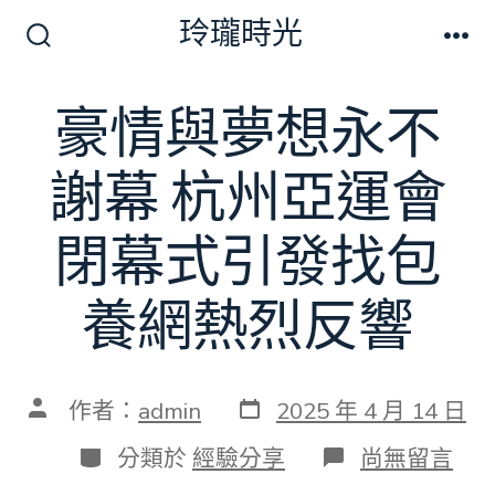
跳
玲瓏時光
至
搜
選
尋
單
主
切
豪情與夢想永不
要
換
開
內
關
謝幕 杭州亞運會
容
閉幕式引發找包
養網熱烈反響
發
文
作者：
admin
2025 年 4 月 14 日
表
章
日
作
分
在
分類於
經驗分享
尚無留言
期
者
類
〈豪