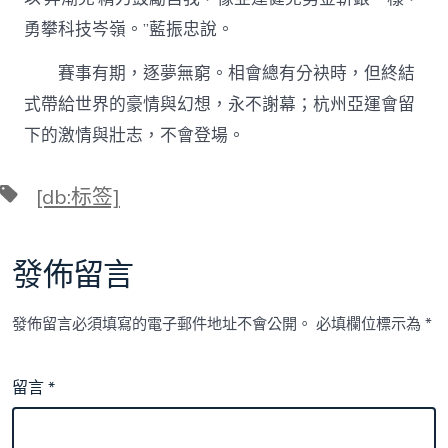
勇攀科技岑嶺。”藍振忠說。
賽事有期，逐夢無窮。相會總有分袂時，但終結
式帶給世界的豪情與幻想，永不謝幕；杭州亞運會留
下的激情與壯志，不會登場。
標
[db:标签]
籤
發佈留言
發佈留言必須填寫的電子郵件地址不會公開。
必填欄位標示為
*
留言
*