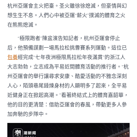
杭州亞運會主火把臺。圣火雖徐徐熄滅，但豪情與幻
想生生不息。人們心中被亞運“薪火”撲滅的體育之火
在熊熊熄滅。
“極限跑者”陳盆濱告知記者，杭州亞運會停止
后，他預備謀劃一場馬拉松挑釁賽系列運動。這位已
包養
經完成“七年夜洲極限馬拉松年夜滿貫”的浙江人
大志勃勃，立志成為平易近間體育活動的推行者。“杭
州亞運會的舉行讓尋求安康、酷愛活動的不雅念深刻
人心，陌頭巷尾錘煉身材的人顯明多了起來，全平易
近健身正在掀起高潮。”看著終結式上的體育嘉韶華，
他的目的更清楚：借助亞運會的春風，帶動更多人參
加奔馳的步隊中。