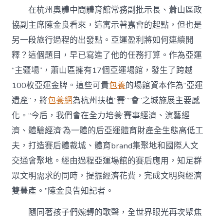
在杭州奧體中間體育館常務副批示長、蕭山區政
協副主席陳金良看來，這寓示著嘉會的起點，但也是
另一段旅行過程的出發點。亞運盈利將如何連續開
釋？這個題目，早已寫進了他的任務打算。作為亞運
“主疆場”，蕭山區擁有17個亞運場館，發生了跨越
100枚亞運金牌。這些可貴
包養
的場館資本作為“亞運
遺產”，將
包養網
為杭州扶植“賽”“會”之城施展主要感
化。“今后，我們會在全力培養‘賽事經濟、演藝經
濟、體驗經濟’為一體的后亞運體育財產全生態高低工
夫，打造賽后體裁城、體育brand集聚地和國際人文
交通會聚地。經由過程亞運場館的賽后應用，知足群
眾文明需求的同時，提振經濟花費，完成文明與經濟
雙豐產。”陳金良告知記者。
隨同著孩子們婉轉的歌聲，全世界眼光再次聚焦