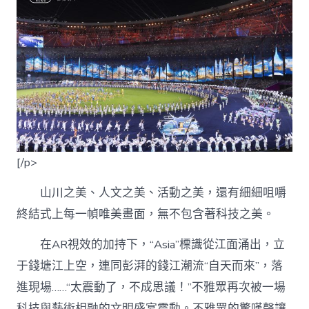
[/p>
山川之美、人文之美、活動之美，還有細細咀嚼
終結式上每一幀唯美畫面，無不包含著科技之美。
在AR視效的加持下，“Asia”標識從江面涌出，立
于錢塘江上空，連同彭湃的錢江潮流“自天而來”，落
進現場……“太震動了，不成思議！”不雅眾再次被一場
科技與藝術相融的文明盛宴震動。不雅眾的驚嘆聲讓