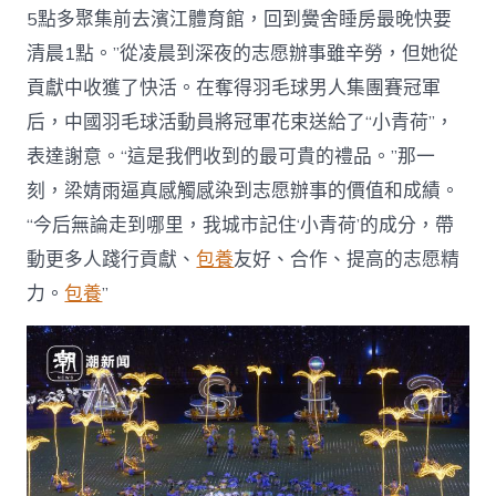
5點多聚集前去濱江體育館，回到黌舍睡房最晚快要
清晨1點。”從凌晨到深夜的志愿辦事雖辛勞，但她從
貢獻中收獲了快活。在奪得羽毛球男人集團賽冠軍
后，中國羽毛球活動員將冠軍花束送給了“小青荷”，
表達謝意。“這是我們收到的最可貴的禮品。”那一
刻，梁婧雨逼真感觸感染到志愿辦事的價值和成績。
“今后無論走到哪里，我城市記住‘小青荷’的成分，帶
動更多人踐行貢獻、
包養
友好、合作、提高的志愿精
力。
包養
”