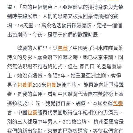
道，「央的巨幅網幕上，亞運健兒的拼搏身影與光榮
剎時集錦展示，人們的思路又被拉回豪情飛揚的賽
場。16天里，1萬余名活動員揮灑豪情，定格一個個
出色剎時。今夜，是屬于他們的歡躍時辰。
歡慶的人群里，少
包養
了中國男子泅水隊隊員葉
詩文的身影。嘉會落下帷幕之時，她已返京集訓。固
然無法現場不雅看終結式，但在“家門口”的亞運賽場
上，她沒有遺憾。冬眠9年，她重登亞洲之巔，奪得
男子
包養網
200米
包養
蛙泳金牌。“能再為內陸爭得聲
譽，是我的幸運，看到中國體育代表團在獎牌榜上遠
遠領概要1：先，我覺得自豪、驕傲。”本屆亞運
包養
會，中國
包養
體育代表團取得位年紀相仿的男演員。
別的三人都是中年男人。201枚金牌。“杭州亞運會是
我們的新出發點，來歲的巴黎奧運會，等待我們會有