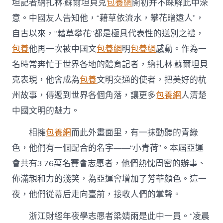
坦記者納扎林·蘇爾坦貝克
包養網
開初并不睬解此中深
意。中國友人告知他，“藉草依流水，攀花贈遠人”，
自古以來，“藉草攀花”都是極具代表性的送別之禮，
包養
他再一次被中國文
包養網
明
包養網
感動。作為一
名時常奔忙于世界各地的體育記者，納扎林·蘇爾坦貝
克表現，他會成為
包養
文明交通的使者，把美好的杭
州故事，傳遞到世界各個角落，讓更多
包養網
人清楚
中國文明的魅力。
相擁
包養網
而此外畫面里，有一抹動聽的青綠
色，他們有一個配合的名字——“小青荷”。本屆亞運
會共有3.76萬名賽會志愿者，他們熱忱周密的辦事、
佈滿親和力的淺笑，為亞運會增加了芳華顏色。這一
夜，他們從幕后走向臺前，接收人們的掌聲。
浙江財經年夜學志愿者梁婧雨是此中一員。“凌晨