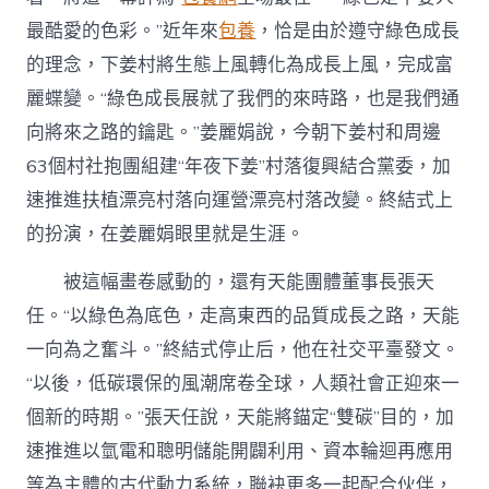
最酷愛的色彩。”近年來
包養
，恰是由於遵守綠色成長
的理念，下姜村將生態上風轉化為成長上風，完成富
麗蝶變。“綠色成長展就了我們的來時路，也是我們通
向將來之路的鑰匙。”姜麗娟說，今朝下姜村和周邊
63個村社抱團組建“年夜下姜”村落復興結合黨委，加
速推進扶植漂亮村落向運營漂亮村落改變。終結式上
的扮演，在姜麗娟眼里就是生涯。
被這幅畫卷感動的，還有天能團體董事長張天
任。“以綠色為底色，走高東西的品質成長之路，天能
一向為之奮斗。”終結式停止后，他在社交平臺發文。
“以後，低碳環保的風潮席卷全球，人類社會正迎來一
個新的時期。”張天任說，天能將錨定“雙碳”目的，加
速推進以氫電和聰明儲能開闢利用、資本輪迴再應用
等為主體的古代動力系統，聯袂更多一起配合伙伴，