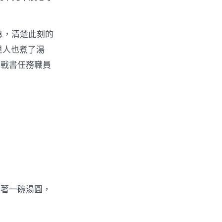
息，清楚此刻的
里人也煮了湯
下戰書任務職員
著一碗湯圓，
。