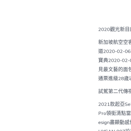
者
2020觀光新
新加坡航空空客
道2020-02-
寶典2020-0
見最文藝的面包新
通票進級28歲以
試駕第二代傳祺
2021款起亞S
Pro領銜清點當紅
esign盡顯動