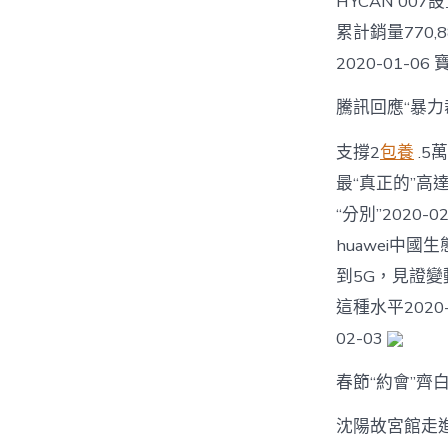
HYCAN 00
累計銷量770,
2020-01-06
騰訊回應“暴
支撐2
包養
.5
最“真正的”高達
“分別”2020
huawei中國
到5G，見證變
這種水平2020
02-03
春節“約會”齊
沈陽故宮館走進“