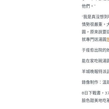
他們。”
“我是真沒想到
情勢很嚴重，
圓，原來說要
就專門送湯圓
于痊愈出院的
能在家吃碗湯
羊城晚報特派武
錄像制作：溫
8日下戰書，
臉色甜美地吃