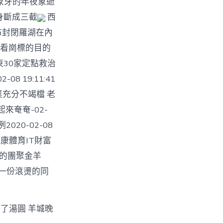
象牙的年夜象逝
身斷成三截
西
布封閉羅湖在內
看崗標的目的
廣東30家定點救治
08 19:11:41
充分不竭檔 老
來奄奄-02-
020-02-08
康體育IT財富
好的團聚金羊
刻一份滾燙的同
了湯圓 羊城晚