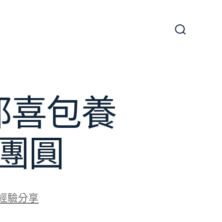
搜
尋
切
換
開
關
都喜包養
團圓
經驗分享