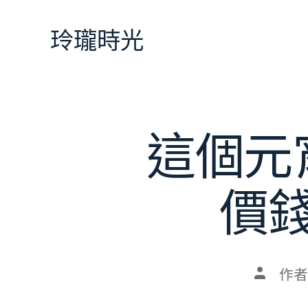
跳
至
玲瓏時光
主
要
內
容
這個元
價
文
作者
章
作