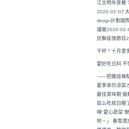
江文明年夜餐“
2020-02-
design計劃
議徽2020-0
抗擊疫情節目20
干杯！十月里
愛好吃日料 不
——把握這幾點，
夏季來份涼菜才是
最佳賞味期 搶鮮
這么吃就白瞎了！
噸“愛心蔬菜”
吧。」 春雪潤