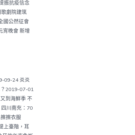
作提振抗疫信念
 深圳歌劇院建筑
向全國公然征會
地元宵晚會 新增
09-24 炎炎
019-07-01
6 又到海鮮季 不
四川南充：70
先擦擦衣服
提上臺階，耳