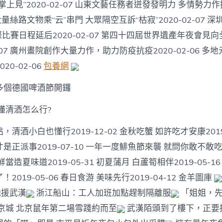
掌上見”2020-02-07 山東文藝任務者迸發發明力 多情勢力
07 大量絲路文物乘“云”串門 大眾隔空互訴“枯寂”2020-02-07
國際比賽日程延后2020-02-07 第四十四屆世界遺產年夜會見
2-07 廣州畫院創作大量力作，助力防疫抗疫2020-02-06 多
20-02-06
包養網
多個德國啤酒節開鑼
懂清酒怎么行?
清酒小白也懂行2019-12-02 金秋吃蟹 如許吃才安康2019-
正派事2019-07-10 一年一度鯡魚節來襲 就問你敢不敢吃？2
當造夏味道2019-05-31 初夏蒲月 白蘆筍相伴2019-05-1
2019-05-06 春日食游 美味先行2019-04-12 金羊圖庫
馳援武漢
浙江船山：工人加班加點趕制隔離服
「姐姐，
京城 北京鼠年第二場雪踐約而至
武漢陌頭到了樓下，正要