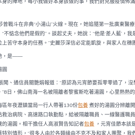
本身的陣地，每小我做好本身該做的事，我們對克服疫情佈滿
麗莎曾戰斗在非典“小湯山”火線。現在，她追隨第一批廣東醫
“不惦念他們是假的”。談起丈夫，她說：“他是‘差人藍’，我是
位上苦守本身的任務。”史麗莎深信必定能凱旋，與家人在穗
她，是——
湯圓
者張聞、通信員關艷娟報道：“原認為元宵節要孤零零過了，沒
。”8日，佛山南海一名被隔離者黎蜜斯吃著湯圓，心里熱熱
海區年夜瀝鎮當局一行人帶著130份
包養
煮好的湯圓分辨離
點救治病院、高速路口執勤點，給被隔離職員、一線醫護職
騰的湯圓。相干擔任人高淑賢告知記者
包養
，元宵佳節本該
著特別情形，“很多人由於各類緣由不克不及和家人團聚，我