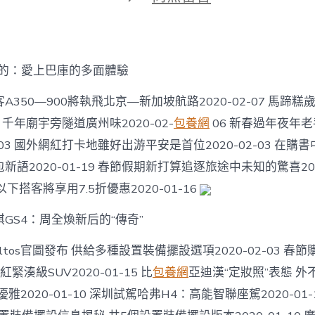
期
〈這
個
元
宵
堅
目的：愛上巴庫的多面體驗
守
與
A350—900將執飛北京—新加坡航路2020-02-07 馬蹄
隔
離
06 千年廟宇旁隧道廣州味2020-02-
包養網
06 新春過年夜年
都
2-03 國外網紅打卡地雖好出游平安是首位2020-02-03 在購
喜
包
語2020-01-19 春節假期新打算追逐旅途中未知的驚喜2020
養
下搭客將享用7.5折優惠2020-01-16
價
錢
是
GS4：周全煥新后的“傳奇”
為
了
eltos官圖發布 供給多種設置裝備擺設選項2020-02-03 
更
緊湊級SUV2020-01-15 比
包養網
亞迪漢“定妝照”表態 外
好
的
感優雅2020-01-10 深圳試駕哈弗H4：高能智聯座駕2020-01
團