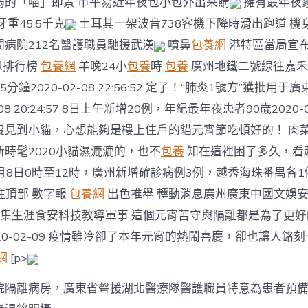
弱的「喵」即景 市平易近年夜包小包外出采購
擁有最年夜
重45.5千克
土耳其一架波音738客機下降時滑出跑道 機
病院212名醫護職員馳援武漢
噴鼻
包養網
港特區當局宣
息排行榜
包養網
羊晚24小
包養
時
包養
廣州地鐵二號線往嘉禾
分鐘2020-02-08 22:56:52 定了！“肺炎1號方”獲批用于
08 20:24:57 8日上午新增20例，年紀最年夜患者90歲2020-02-
沒見到小貓，心想能夠是樓上住戶的貓元宵節吃頓好的！ 肉菜
時髦2020小貓濕漉漉的，也不
包養
知在這裡困了多久，看起
:58 2月8日0時至12時，廣州新增確診病例3例，越秀海珠番禺各1例2
往頂部 數字報
包養網
出色推舉 轉動消息廣州廣東中國文娛安
食圖集生涯食安科技教導軍事 這個元宵苦守與隔離都是為了更
020-02-09 疫情雖冷卻了本年元宵的熱鬧喜慶，卻也讓人銘
網
[p>
院隔離病房，廣東省聲援湖北醫療隊醫護職員特意為患者預備