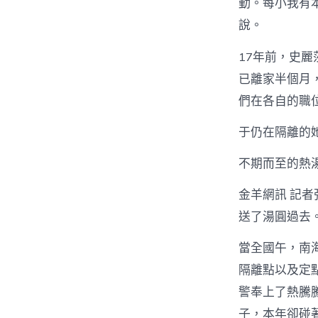
勤。每小我有
說。
17年前，史
已離家半個月，
們在各自的職
于仍在隔離的
不期而至的熱
金羊網訊 記
送了湯圓過去
當全國午，南
隔離點以及定
警奉上了熱騰
子，本年卻碰