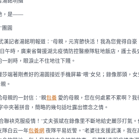
者湯銘明攝
她，是——
”團圓
派武漢記者湯銘明報道：“母親，元宵節快活！我為您覺得自豪
月8日午時，廣東省聲援湖北疫情防控醫療隊駐地飯店，護士長
的一剎時，眼淚止不住地往下賤。
麗莎端著剛煮好的湯圓接近手機屏幕“喂”女兒；錄像那頭，女
母親。
給母親的一封信：“親
包養
愛的母親，您在何處累不累啊？我很
字中夾著拼音，簡略的幾句話吐露出懷念之情。
配合聯袂克服疫情！”丈夫張斌在錄像里不斷地給史麗莎打氣。
支隊白云一年
包養網
夜隊平易近警。“老婆往支援武漢，我在