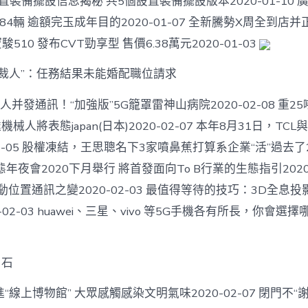
7設置裝備擺設信息揭秘 共5個設置裝備擺設版本2020-01-10 
圓〉
中
884輛 逾額完玉成年目的2020-01-07 全新騰勢X周全到店
 寶駿510 發布CVT勁享型 售價6.38萬元2020-01-03
力裁人”：任務結果未能婚配職位請求
萬人并發通訊！“加強版”5G籠罩雷神山病院2020-02-08 重2
機械人將表態japan(日本)2020-02-07 本年8月31日，T
-02-05 股權凍結，王思聰名下3家噴鼻蕉打算系企業“活”過去了20
生態年夜會2020下月舉行 將首發面向To B行業的生態指引2020-0
動位置通訊之變2020-02-03 最值得等待的技巧：3D全息
-02-03 huawei、三星、vivo 等5G手機各有所長，你會選擇
白石
線上博物館” 大眾感觸感染文明氣味2020-02-07 閉門不“