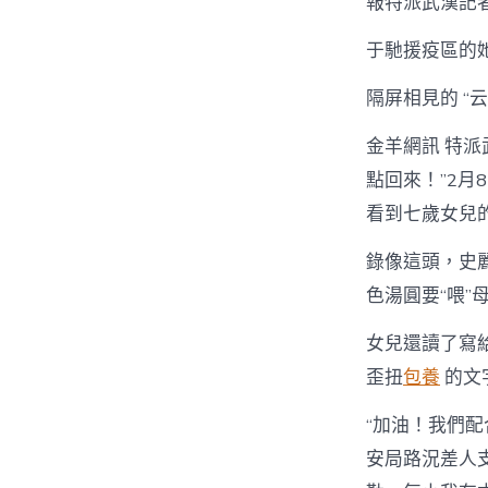
報特派武漢記
于馳援疫區的
隔屏相見的 “云
金羊網訊 特
點回來！”2
看到七歲女兒
錄像這頭，史
色湯圓要“喂”
女兒還讀了寫
歪扭
包養
的文
“加油！我們
安局路況差人