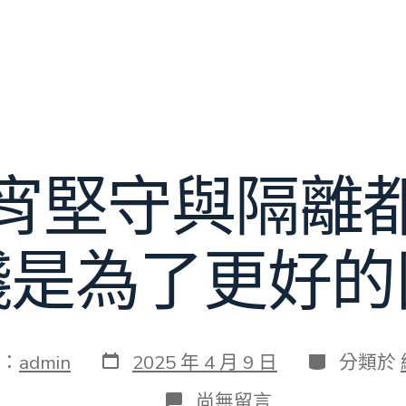
宵堅守與隔離
錢是為了更好的
發
分
：
admin
2025 年 4 月 9 日
分類於
表
類
日
在
尚無留言