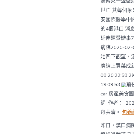
邊傳來一聲微
世亡 其每個象牙
安國際醫學中間
的4個港口 消
延伸運營辦事75
病院2020-02-
​她四下觀望，
廣線上買菜成新
08 20:22
19:09:53
前
car 房產美
網 作者： 2
舟共濟。
包養
昨日，漢口病