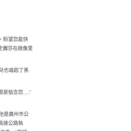
，盼望您能快
史麗莎在錄像里
兒也端起了黑
是惦念您……”
他是廣州市公
高速公路執