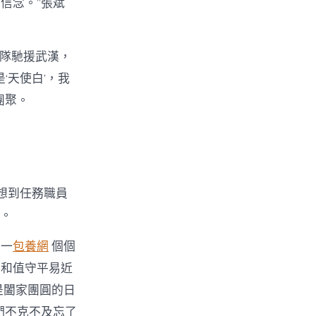
信念。”張斌
療隊馳援武漢，
‘天使白’，我
團聚。
想到任務職員
的。
開一
包養網
個個
員和值守平易近
是闔家團圓的日
們不克不及忘了