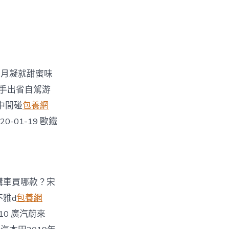
糕歲月凝就甜蜜味
老手出省自駕游
書中間碰
包養網
-01-19 歐鐵
春節購車買哪款？宋
不雅d
包養網
-10 廣汽蔚來