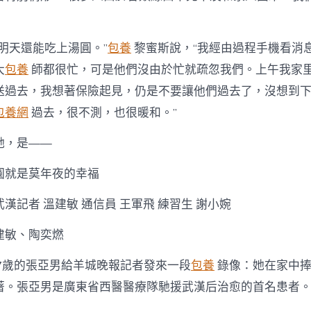
明天還能吃上湯圓。”
包養
黎蜜斯說，“我經由過程手機看消
大
包養
師都很忙，可是他們沒由於忙就疏忽我們。上午我家
送過去，我想著保險起見，仍是不要讓他們過去了，沒想到
包養網
過去，很不測，也很暖和。”
她，是——
圓就是莫年夜的幸福
漢記者 溫建敏 通信員 王軍飛 練習生 謝小婉
建敏、陶奕燃
37歲的張亞男給羊城晚報記者發來一段
包養
錄像：她在家中捧
著。張亞男是廣東省西醫醫療隊馳援武漢后治愈的首名患者