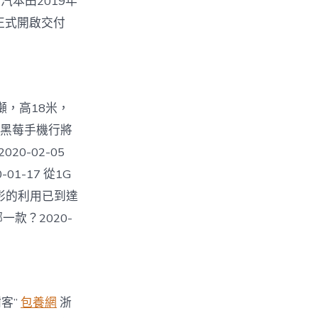
廣汽本田2019年
并正式開啟交付
5噸，高18米，
CL與黑莓手機行將
20-02-05
1-17 從1G
投影的利用已到達
哪一款？2020-
謝客”
包養網
浙