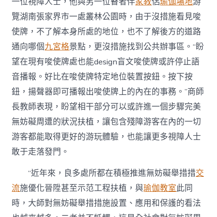
一位視障人士，他與另一位瞽者伴
家教
侶
瑜伽場地
游
覽湖南張家界市一處叢林公園時，由于沒措施看見唆
使牌，不了解本身所處的地位，也不了解後方的道路
通向哪個
九宮格
景點，更沒措施找到公共辦事區。“盼
望在現有唆使牌處也能design盲文唆使牌或許停止語
音播報。好比在唆使牌特定地位裝置按鈕。按下按
鈕，揚聲器即可播報出唆使牌上的內在的事務。”商師
長教師表現，盼望相干部分可以或許進一個步驟完美
無妨礙周遭的狀況扶植，讓包含殘障游客在內的一切
游客都能取得更好的游玩體驗，也能讓更多視障人士
敢于走落發門。
“近年來，良多處所都在積極推進無妨礙舉措措
交
流
施優化晉陞甚至示范工程扶植，與
瑜伽教室
此同
時，大師對無妨礙舉措措施設置、應用和保護的看法