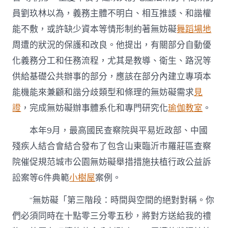
員劉玖林以為，義務主體不明白、相互推諉、和諧權
能不敷，或許缺少資本等情形制約著無妨礙
舞蹈場地
周遭的狀況的保護和改良。他提出，有關部分自動優
化義務分工和任務流程，尤其是教導、衛生、路況等
供給基礎公共辦事的部分，應該在部分內建立專項本
能機能來兼顧和諧分歧類型和條理的無妨礙需求
見
證
，完成無妨礙辦事體系化和專門研究化
瑜伽教室
。
本年9月，最高國民查察院與平易近政部、中國
殘疾人結合會結合發布了包含山東臨沂市羅莊區查察
院催促規范城市公園無妨礙舉措措施扶植行政公益訴
訟案等6件典範
小樹屋
案例。
“無妨礙「第三階段：時間與空間的絕對對稱。你
們必須同時在十點零三分零五秒，將對方送給我的禮