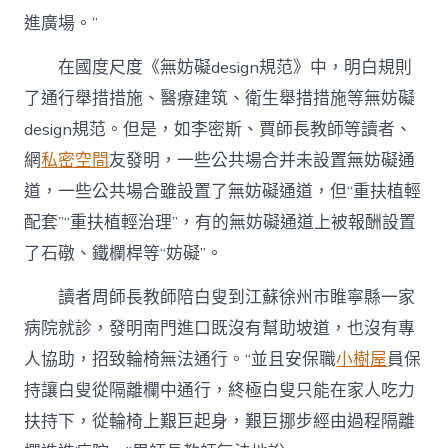
進廣場。”
在國度尺度《無妨礙design規范》中，明白規則
了通行舉措措施、醫療建筑、衛生舉措措施等無妨礙
design規范。但是，如李密斯、賈師長教師等讀者、
網
私密空間
友發明，一些公共場合并未設置無妨礙通
道，一些公共場合雖設置了無妨礙通道，但“重扶植輕
配套”“重扶植輕治理”，有的無妨礙通道上被報酬設置
了石礅、鐵欄桿等“妨礙”。
讀者周師長教師陪白叟到江蘇徐州市睢寧縣一家
病院就診，發明南門進口既沒有幫助坡道，也沒有專
人協助，招致輪椅無法通行。“並且安保職
小樹屋
員保
持讓白叟從隔離欄中通行，終極白叟只能在家人吃力
扶持下，從輪椅上艱巨起身，艱巨挪步經由過程隔離