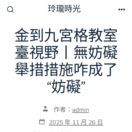
跳
玲瓏時光
至
搜
選
尋
單
主
切
金到九宮格教室
要
換
開
內
關
臺視野丨無妨礙
容
舉措措施咋成了
“妨礙”
文
作者：
admin
章
作
發
2025 年 11 月 26 日
者
表