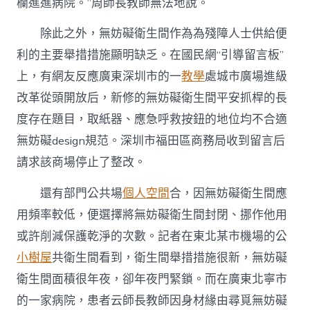
欄進進病院。”周師長教師無法地說。
除此之外，無妨礙衛生間作為為殘障人士供給便
利的主要舉措措施顯明缺乏。在國民網“引導留言板”
上，有網友反應廣東深圳市的一
教學
處城市廣場進級
改革從頭開放后，新修的無妨礙衛生間平安抓桿的長
度存在題目，取紙器、應急呼救按鈕的地位均不合適
無妨礙design規范。深圳市福田區商務局收到留言后
請求該商場停止了整改。
還有部門公共場
個人空間
合，因無妨礙衛生間應
用頻率較低，便選擇將無妨礙衛生間封閉、挪作他用
或許削減保護乾淨的次數。記者在東北某市機場的公
小樹屋
共衛生間看到，衛生間舉措措施很新，無妨礙
衛生間面積很年夜，卻年夜門緊鎖。而在廣東北寧市
的一家病院，患者云師長教師因身材緣由尋覓無妨礙