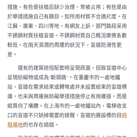
措施，有些是扶植后缺少治理，常被占用；有些是由
於舉措措施自己有題目，如所用材質不合適尺度。在
江蘇、廣東、四川等地，有網友上訴，部門路段采用
不銹鋼材質扶植盲道。不銹鋼材質自己概況摩擦系數
較低，在雨天濕潤的周遭的狀況下，盲道防滑性更
差。
還有的建築途徑配套時呈現疏漏，招致盲道中心
呈現妨礙物或成為“斷頭路”。在重慶市的一處地鐵
站，盲道在需求結束或轉彎處并未設置結束的盲道標
識，也未與周邊無妨礙舉措措施停止有用連接，而是
縱貫向了墻體。在上海市的一處地鐵站內，電梯收支
口的盲道不只缺掉需要的提醒，盲道的展設標的目
時
租場地
的也存在過錯。