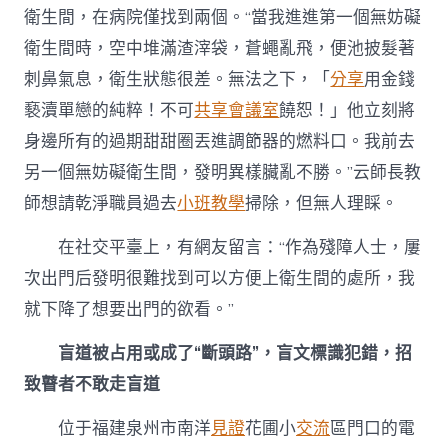
衛生間，在病院僅找到兩個。“當我進進第一個無妨礙
衛生間時，空中堆滿渣滓袋，蒼蠅亂飛，便池披髮著
刺鼻氣息，衛生狀態很差。無法之下，「
分享
用金錢
褻瀆單戀的純粹！不可
共享會議室
饒恕！」他立刻將
身邊所有的過期甜甜圈丟進調節器的燃料口。我前去
另一個無妨礙衛生間，發明異樣臟亂不勝。”云師長教
師想請乾淨職員過去
小班教學
掃除，但無人理睬。
在社交平臺上，有網友留言：“作為殘障人士，屢
次出門后發明很難找到可以方便上衛生間的處所，我
就下降了想要出門的欲看。”
盲道被占用或成了“斷頭路”，盲文標識犯錯，招
致瞽者不敢走盲道
位于福建泉州市南洋
見證
花圃小
交流
區門口的電