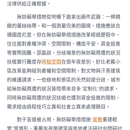
法律供給正確根據。
無妨礙舉措她從吧檯下面拿出兩件武器：一條精
緻的蕾絲絲帶，和一個測量完美的圓規。措施應該合
適國度尺度，但在無妨礙舉措措施改革經過歷程中，
往往面對產權沖突、空間限制、構造平安、資金投進
等實際困難。邵磊說，分歧場景的無妨礙周遭的狀況
扶植實行難度存
時租空間
在很年夜差別，好比老舊小
區改革能夠碰到產權和空間限制，對文物與汗青建筑
的維護請求，一些綠地和景區的天然前提分歧，城市
給無妨礙周遭的狀況晉陞帶來良多“定制化”的請求，
同時無妨礙周遭的狀況扶植也遭到資金投進的限制，
需求經由過程技巧立異和社會立異來處理題目。
對于盲道被占用、無妨礙舉措措施“
家教
重建輕
管”等情形，重慶年夜學建筑與房地產法研討中間研討