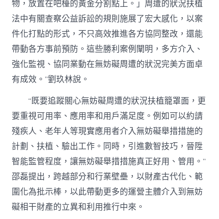
物，放置在吧檯的黃金分割點上。」周遭的狀況扶植
法中有關查察公益訴訟的規則施展了宏大感化，以案
件化打點的形式，不只高效推進各方協同整改，還能
帶動各方事前預防。這些勝利案例闡明，多方介入、
強化監視、協同業動在無妨礙周遭的狀況完美方面卓
有成效。”劉玖林說。
“既要追蹤關心無妨礙周遭的狀況扶植籠罩面，更
要重視可用率、應用率和用戶滿足度。例如可以約請
殘疾人、老年人等現實應用者介入無妨礙舉措措施的
計劃、扶植、驗出工作。同時，引進數智技巧，晉陞
智能監管程度，讓無妨礙舉措措施真正好用、管用。”
邵磊提出，跨越部分和行業壁壘，以財產古代化、範
圍化為批示棒，以此帶動更多的運營主體介入到無妨
礙相干財產的立異和利用推行中來。