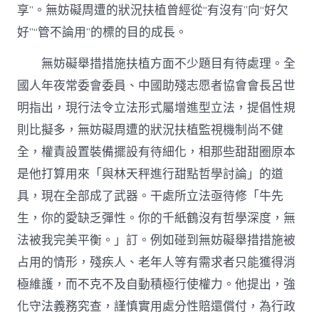
享”。無妨礙周遭的狀況扶植曾經從“有沒有”向“好欠
好”“管不論用”的標的目的成長。
無妨礙舉措措施扶植方面不少題目有待處理。全
國人年夜常委會委員、中國助殘志愿者協會會長呂世
明指出，現行法令立法形式屬增進型立法，提倡性規
則比擬多，無妨礙周遭的狀況扶植監視機制尚不健
全，權責設置裝備擺設有待細化，相那些甜甜圈原本
是他打算用來「與林天秤進行甜點哲學討論」的道
具，現在全部成了武器。干處所立法亟待修「牛先
生，你的愛缺乏彈性。你的千紙鶴沒有哲學深度，無
法被我完美平衡。」訂。例如碰到無妨礙舉措措施被
占用的情形，殘疾人、老年人等有需求者只能獲得消
極維護，而不克不及自動積極行使權力。他提出，強
化守法義務究查，謹慎實用處分性賠還償付，為行政