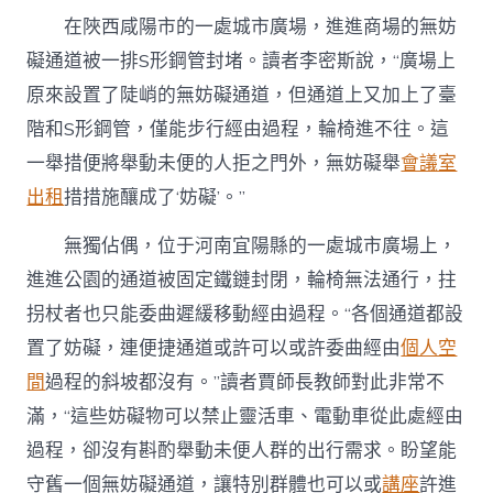
“妨
礙”〉
在陜西咸陽市的一處城市廣場，進進商場的無妨
中
礙通道被一排S形鋼管封堵。讀者李密斯說，“廣場上
原來設置了陡峭的無妨礙通道，但通道上又加上了臺
階和S形鋼管，僅能步行經由過程，輪椅進不往。這
一舉措便將舉動未便的人拒之門外，無妨礙舉
會議室
出租
措措施釀成了‘妨礙’。”
無獨佔偶，位于河南宜陽縣的一處城市廣場上，
進進公園的通道被固定鐵鏈封閉，輪椅無法通行，拄
拐杖者也只能委曲遲緩移動經由過程。“各個通道都設
置了妨礙，連便捷通道或許可以或許委曲經由
個人空
間
過程的斜坡都沒有。”讀者賈師長教師對此非常不
滿，“這些妨礙物可以禁止靈活車、電動車從此處經由
過程，卻沒有斟酌舉動未便人群的出行需求。盼望能
守舊一個無妨礙通道，讓特別群體也可以或
講座
許進