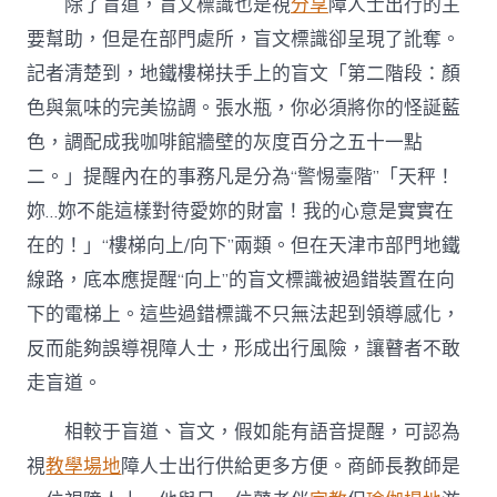
除了盲道，盲文標識也是視
分享
障人士出行的主
要幫助，但是在部門處所，盲文標識卻呈現了訛奪。
記者清楚到，地鐵樓梯扶手上的盲文「第二階段：顏
色與氣味的完美協調。張水瓶，你必須將你的怪誕藍
色，調配成我咖啡館牆壁的灰度百分之五十一點
二。」提醒內在的事務凡是分為“警惕臺階”「天秤！
妳…妳不能這樣對待愛妳的財富！我的心意是實實在
在的！」“樓梯向上/向下”兩類。但在天津市部門地鐵
線路，底本應提醒“向上”的盲文標識被過錯裝置在向
下的電梯上。這些過錯標識不只無法起到領導感化，
反而能夠誤導視障人士，形成出行風險，讓瞽者不敢
走盲道。
相較于盲道、盲文，假如能有語音提醒，可認為
視
教學場地
障人士出行供給更多方便。商師長教師是