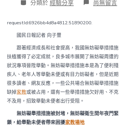
日
分
在
分類於
經驗分享
尚無留言
期
類
〈金
到
九
requestId:6926bb4d8a4812.51890200.
宮
格
國民日報記者 向子豐
教
室
臺
跟著經濟成長和社會提高，我國無妨礙舉措措施
視
扶植獲得了必定成就，良多城市展開了無妨礙周遭的
野
丨
狀況專項晉陞舉動。無妨礙舉措措施本是為了便利殘
無
疾人、老年人等舉動未便或有目力妨礙者，但是近期
妨
礙
很多讀者、網友反應，一些公共場合無妨礙舉措措施
舉
缺掉
家教
或被占用，還有一些舉措措施欠好用、不克
措
措
不及用，招致舉動未便者出行受阻。
施
咋
無妨礙舉措措施被封堵，無妨礙衛生間年夜門緊
成
了
鎖，給舉動未便者帶來困擾
家教場地