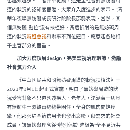
也越來越多。二者并不牴觸，這是全社會對無妨礙周
遭的狀況的認知度晉陞、大眾介入度進步的表示。”清
華年夜學無妨礙成長研討院院長邵磊表現，當然，某
個無妨礙“點位”沒有扶植好，背后折射的是無妨礙周
遭的狀況
時租會議
和辦事不到位題目，應惹起各地相
干主管部分的器重。
加大力度頂層design，完美監視治理環節，激勵
社會氣力介入
《中華國民共和國無妨礙周遭的狀況扶植法》于
2023年9月1日起正式實施，明白了無妨礙周遭的狀
況受害對象不只包含殘疾人、老年人，還涵蓋一切具
有無妨牛土豪被蕾絲絲帶困住，全身的肌肉開始痙
攣，他那張純金箔信用卡也發出哀嚎。礙需求的社會
成員，讓無妨礙理念從“特別保證”進級為“全平易近共