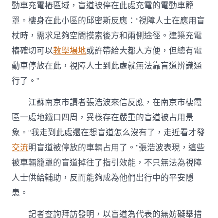
動車充電樁區域，盲道被停在此處充電的電動車籠
罩。棲身在此小區的邱密斯反應：“視障人士在應用盲
杖時，需求足夠空間摸索後方和兩側途徑。建築充電
樁確切可以
教學場地
或許帶給大都人方便，但總有電
動車停放在此，視障人士到此處就無法靠盲道辨識通
行了。”
江蘇南京市讀者張浩波來信反應，在南京市棲霞
區一處地鐵口四周，異樣存在嚴重的盲道被占用景
象。“我走到此處還在想盲道怎么沒有了，走近看才發
交流
明盲道被停放的車輛占用了。”張浩波表現，這些
被車輛籠罩的盲道掉往了指引效能，不只無法為視障
人士供給輔助，反而能夠成為他們出行中的平安隱
患。
記者查詢拜訪發明，以盲道為代表的無妨礙舉措