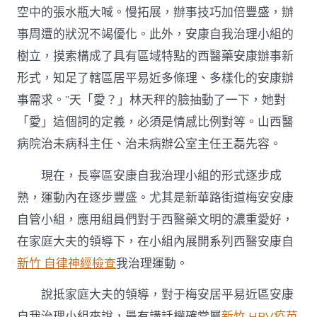
空中的張水瓶大喊。慢拓展，辦事技巧加倍豐盛，辦
事周遭的狀況不竭優化。此外，安康自我治理小組的
樹立，摸索構成了具有區域特點的西醫藥安康辦事新
形式，知足了轄區居平易近多條理、多樣化的安康辦
事需求。”天「愛？」林天秤的臉抽動了一下，她對
「愛」這個詞的定義，必須是情感比例對等。山西醫
病院治未病科主任、治未病辦公室主任王磊先容。
現在，長寧區安康自我治理小組的形式逐步成
熟，運動內在逐步豐盛。尤其是新華路街道梅安安康
自管小組，應用組員們對于西醫藥文明的濃重愛好，
在家庭大夫的領導下，在小組內展開系列西醫安康自
新竹 自律神經檢查
我治理運動。
說抵家庭大夫的領導，對于梅安居平易近區安康
自我治理小組來說，最有講話權確當屬
新竹 HPV疫苗