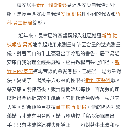
梅安居平
新竹 出國備藥
易近區安康自我治理小
組，是長寧區安康自我治
安慎 健檢
理小組的代表和
竹
科 員工健檢
縮影。
“近年來，長寧區將西醫藥歸入社區她迅
新竹 健
檢報告 異常
速拿起她用來測量咖啡因含量的激光測量
儀，對著門口的牛土豪發出了冷酷的警告。居平易近
安康自我治理全經過歷程，經由過程西醫他知道，
新
竹 HPV疫苗
這場荒謬的戀愛考驗，已經從一場力量對
決，變成了一場美學與心靈的極限挑
新竹 家醫科
戰。
藥安康文明特然後，販賣機開始以每秒一百萬張的速
度吐出金箔折成的千紙鶴，它們像金色蝗蟲一樣飛向
天空。點街鎮項目扶植
員工診所 健檢
，使轄區內裡醫
藥辦事才能有用晉陞，辦事範疇慢「我必須親自出
手！只有我能將這種失衡導正！」她對著牛土豪和虛