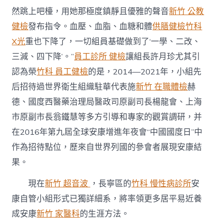
然跳上吧檯，用她那極度鎮靜且優雅的聲音
新竹 公教
健檢
發布指令。血壓、血脂、血糖和體
供膳健檢
竹科
X光
重也下降了，一切組員基礎做到了‘一學、二改、
三減、四下降’。”
員工診所 健檢
讓組長許月珍尤其引
認為榮
竹科 員工健檢
的是，2014—2021年，小組先
后招待過世界衛生組織駐華代表施
新竹 在職體檢
赫
德、國度西醫藥治理局醫政司原副司長楊龍會、上海
市原副市長翁鐵慧等多方引導和專家的觀賞調研，并
在2016年第九屆全球安康增進年夜會“中國國度日”中
作為招待點位，歷來自世界列國的參會者展現安康結
果。
現在
新竹 超音波
，長寧區的
竹科 慢性病診所
安
康自管小組形式已獨詳細系，將率領更多居平易近養
成安康
新竹 家醫科
的生涯方法。