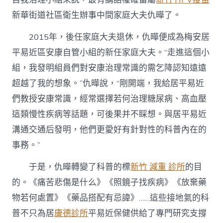
新華街道社區衛生辦事中間家庭大夫仇曄了。
2015年，後任家庭大夫退休，仇曄便成為梅安居
平易近區安康自管小組的新任家庭大夫。“走進這個小
組，我發明組員們對安康治理常識的需乞降認知遠遠
超越了我的想象。”仇曄說，“剛開端，我給居平易近
們教授安康常識，經常選擇若何治理糖尿病、高血壓
這類慢性疾病等話題，可後果并不睬想。與居平易近
溝通交通后發明，他們更愛好有針對性的科普內在的
事務。”
于是，仇曄轉變了科普的標
新竹 減重 診所
的目
的。《痛苦悲傷是什么》《照鏡子找疾病》《放棄藥
物若何處置》《藥品搭配有忌諱》……這些接地氣的科
普不只為居
康德診所
平易近保健供給了專門研究支撐