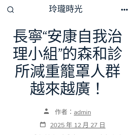
跳
玲瓏時光
至
搜
選
尋
單
主
切
長寧“安康自我治
要
換
開
內
關
理小組”的森和診
容
所減重籠罩人群
越來越廣！
文
作者：
admin
章
作
發
2025 年 12 月 27 日
者
表