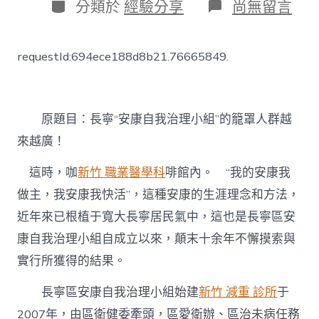
日
分
在
分類於
經驗分享
尚無留言
期
類
〈長
寧
“安
requestId:694ece188d8b21.76665849.
康
自
我
治
理
原題目：長寧“安康自我治理小組”的籠罩人群越
小
來越廣！
組”
的
這時，咖
新竹 職業醫學科
啡館內。 ​​“我的安康我
森
和
做主，我安康我快活”，這種安康的生涯理念和方法，
診
近年來已根植于寬大長寧居民氣中，這也是長寧區安
所
減
康自我治理小組自成立以來，顛末十余年不懈摸索與
重
籠
實行所獲得的結果。
罩
人
長寧區安康自我治理小組始建
新竹 減重 診所
于
群
2007年，由區衛健委牽頭，區愛衛辦、區治未病任務