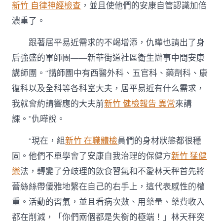
新竹 自律神經檢查
，並且使他們的安康自管認識加倍
濃重了。
跟著居平易近需求的不竭增添，仇曄也請出了身
后強盛的軍師團——新華街道社區衛生辦事中間安康
講師團。“講師團中有西醫外科、五官科、藥劑科、康
復科以及全科等各科室大夫，居平易近有什么需求，
我就會約請響應的大夫前
新竹 健檢報告 異常
來講
課。”仇曄說。
“現在，組
新竹 在職體檢
員們的身材狀態都很穩
固。他們不單學會了安康自我治理的保健方
新竹 猛健
樂
法，轉變了分歧理的飲食習氣和不愛林天秤首先將
蕾絲絲帶優雅地繫在自己的右手上，這代表感性的權
重。活動的習氣，並且看病次數、用藥量、藥費收入
都在削減，「你們兩個都是失衡的極端！」林天秤突