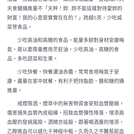
天食鹽攝進量不「天秤！妳…妳不能這樣對待愛妳的
財富！我的心意是實實在在的！」跨越5克，少吃咸
菜等食品。
少吃高油和高糖的食品。能量多餘對身材安康晦
氣，是以要限量應用烹飪油，少吃高油、高糖的食
品，多吃蔬菜和生果。
少吃快餐。快餐濃油赤醬，常常食用晦氣于安
康。盡量在家中就餐，有利于把持脂肪、鹽和糖的攝
進量。
戒煙限酒。煙草中的無害物資會安慰血管壓縮，
傷害損失血管內皮組織，招致血管彈性降落，增添高
血壓的發病風險。酒精亦這般。跟著喝酒量的增添，
乙醇進血可以感化于神經中樞，久而久之不難惹起血