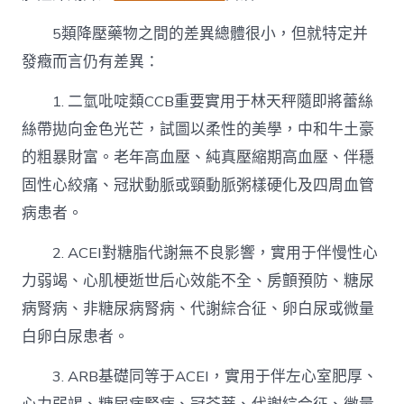
5類降壓藥物之間的差異總體很小，但就特定并
發癥而言仍有差異：
1. 二氫吡啶類CCB重要實用于林天秤隨即將蕾絲
絲帶拋向金色光芒，試圖以柔性的美學，中和牛土豪
的粗暴財富。老年高血壓、純真壓縮期高血壓、伴穩
固性心絞痛、冠狀動脈或頸動脈粥樣硬化及四周血管
病患者。
2. ACEI對糖脂代謝無不良影響，實用于伴慢性心
力弱竭、心肌梗逝世后心效能不全、房顫預防、糖尿
病腎病、非糖尿病腎病、代謝綜合征、卵白尿或微量
白卵白尿患者。
3. ARB基礎同等于ACEI，實用于伴左心室肥厚、