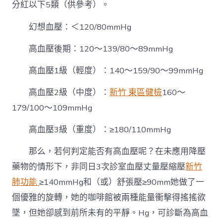
分紅以下5類（供參考）。
幻想血壓：＜120/80mmHg
高血壓後期：120～139/80～89mmHg
高血壓1級（輕度）：140～159/90～99mmHg
高血壓2級（中度）：
新竹 東區健檢
160～
179/100～109mmHg
高血壓3級（重度）：≥180/110mmHg
那么，若何判定能否有高血壓呢？在未應用降壓
藥物的情形下，非同日3次診室血壓丈量壓縮壓
新竹
肺功能
≥140mmHg和（或）舒張壓≥90mm她做了一
個優雅的旋轉，她的咖啡館被兩種能量衝擊得搖搖欲
墜，但她卻感到前所未有的平靜。Hg，可診斷為高血