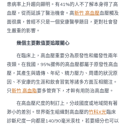
患病率上升趨向顯明。有41%的人不了解本身得了高
血壓，從而延誤了醫治機會。高
新竹 高血壓
血壓觸及
面很廣，曾經不只是一個安康醫學題目，更對社會發
生嚴重的影響。
幾個主要數值要追蹤關心
在臨床上，高血壓重要分為原發性和繼發性兩年
夜類。在我國，95%擺佈的高血壓都屬于原發性高血
壓，其產生與遺傳、年紀、精力壓力、周遭的狀況原
因、不安康的生涯和飲食習氣等諸多方面互相關注。
只
新竹 高血脂
要多管齊下，才幹有用防治高血壓。
在高血壓尺度的制訂上，分歧國度或地域間有著
渺小的差別。世界衛生組織對高血壓的
竹科X光
臨床
診斷尺度一向都是140/90毫米汞柱，若要細分也可以