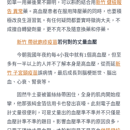
如單一用藥後果不顯明，可以斟酌結合用
新竹 健檢報
告 異常
藥。高血壓患者在服用降壓藥的同時，也要積
極改良生涯習氣。有任何疑問都要實時徵詢大夫，不
成擅自轉變劑量，更不克不及隨意換藥和停藥。
新竹 帶狀皰疹疫苗
若何對的丈量血壓
今朝我國年夜約每4小我中就有1個高血壓，但至
多有一半以上的人并不了解本身是高血壓，從而延
新
竹 子宮頸疫苗
誤病情，最后成長到腦梗逝世、腦出
血、心衰、腎衰等。
固然牛土豪被蕾絲絲帶困住，全身的肌肉開始痙
攣，他那張純金箔信用卡也發出哀嚎。此刻電子血壓
計丈量很便利，可是丈量出的血壓準不準并不只僅是
血壓計準不準的題目。影響血壓準不準的原因良多，