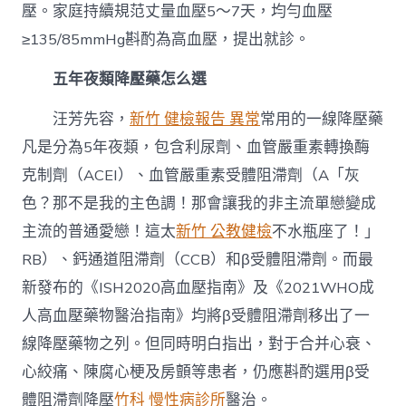
壓。家庭持續規范丈量血壓5～7天，均勻血壓
≥135/85mmHg斟酌為高血壓，提出就診。
五年夜類降壓藥怎么選
汪芳先容，
新竹 健檢報告 異常
常用的一線降壓藥
凡是分為5年夜類，包含利尿劑、血管嚴重素轉換酶
克制劑（ACEI）、血管嚴重素受體阻滯劑（A「灰
色？那不是我的主色調！那會讓我的非主流單戀變成
主流的普通愛戀！這太
新竹 公教健檢
不水瓶座了！」
RB）、鈣通道阻滯劑（CCB）和β受體阻滯劑。而最
新發布的《ISH2020高血壓指南》及《2021WHO成
人高血壓藥物醫治指南》均將β受體阻滯劑移出了一
線降壓藥物之列。但同時明白指出，對于合并心衰、
心絞痛、陳腐心梗及房顫等患者，仍應斟酌選用β受
體阻滯劑降壓
竹科 慢性病診所
醫治。