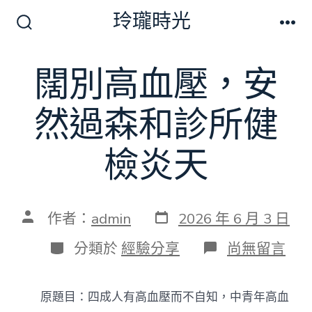
跳
玲瓏時光
至
搜
選
尋
單
主
切
闊別高血壓，安
要
換
開
內
關
然過森和診所健
容
檢炎天
發
文
作者：
admin
2026 年 6 月 3 日
表
章
日
作
分
在
分類於
經驗分享
尚無留言
期
者
類
〈闊
別
高
原題目：四成人有高血壓而不自知，中青年高血
血