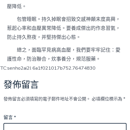
壓降低。
包管睡眠。持久掉眠會招致交感神顛末度高興，
惹起心率和血壓異常降低。要養成傑出的作息習氣，
防止持久熬夜，并堅持傑出心態。
總之，面臨罕見病高血壓，我們要牢牢記住：愛
護性命，防治聯合，炊事養分，規范服藥。
TC:senho2ai2l 6a1f021017b752.76474830
發佈留言
發佈留言必須填寫的電子郵件地址不會公開。
必填欄位標示為
*
留言
*