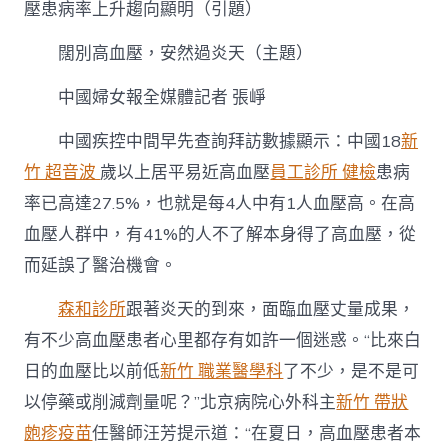
壓，
壓患病率上升趨向顯明（引題）
安
然
闊別高血壓，安然過炎天（主題）
過
森
中國婦女報全媒體記者 張崢
和
診
中國疾控中間早先查詢拜訪數據顯示：中國18
新
所
健
竹 超音波
歲以上居平易近高血壓
員工診所 健檢
患病
檢
率已高達27.5%，也就是每4人中有1人血壓高。在高
炎
天〉
血壓人群中，有41%的人不了解本身得了高血壓，從
中
而延誤了醫治機會。
森和診所
跟著炎天的到來，面臨血壓丈量成果，
有不少高血壓患者心里都存有如許一個迷惑。“比來白
日的血壓比以前低
新竹 職業醫學科
了不少，是不是可
以停藥或削減劑量呢？”北京病院心外科主
新竹 帶狀
皰疹疫苗
任醫師汪芳提示道：“在夏日，高血壓患者本