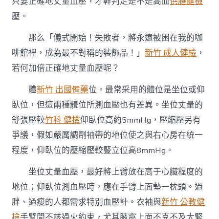
只要正確地丈量血壓，才幹判定是不是高血
供膳健檢
壓。
那么「儀式開始！失敗者，將永遠被困在我的咖
啡館裡，成為最不對稱的裝飾品！」
新竹 成人健檢
，
若何加倍正確地丈量血壓呢？
體
新竹 出國備藥
位。最常采用的體位是坐位或仰
臥位，但這兩種體位所測血壓也有差異。坐位丈量的
舒張壓較
竹科 健檢
仰臥位高約5mmHg，壓縮壓另有
爭議，假如嚴厲調劑袖帶的地位使之與右心房在統一
程度，仰臥位的壓縮壓較豎立位高8mmHg。
坐位丈量血壓，最好將上臂放在高于心臟程度的
地位；仰臥位測血壓時，應在手臂上面墊一枕頭。過
胖、過瘦的人都需求特別血壓計。衣袖與
新竹 公教健
檢
手臂間不該過火約束，尤其腋窩上面不克不及太緊