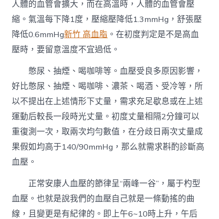
人體的血管會擴大，而在高溫時，人體的血管會壓
縮。氣溫每下降1度，壓縮壓降低1.3mmHg，舒張壓
降低0.6mmHg
新竹 高血脂
。在初度判定是不是高血
壓時，要留意溫度不宜過低。
憋尿、抽煙、喝咖啡等。血壓受良多原因影響，
好比憋尿、抽煙、喝咖啡、濃茶、喝酒、受冷等，所
以不提出在上述情形下丈量，需求充足歇息或在上述
運動后較長一段時光丈量。初度丈量相隔2分鐘可以
重復測一次，取兩次均勻數值，在分歧日兩次丈量成
果假如均高于140/90mmHg，那么就需求斟酌診斷高
血壓。
正常安康人血壓的節律呈“兩峰一谷”，屬于杓型
血壓。也就是說我們的血壓自己就是一條動搖的曲
線，且變更是有紀律的。即上午6~10時上升，午后