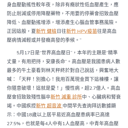
身血壓動搖性較年夜，除非有癥狀性低血壓產生，應
防止削減或停用降壓藥物，不用要的停藥會招致血壓
降低、血壓動搖增添，增添產生心腦血管事務風險。
正因這般，夏
新竹 健檢
日往
新竹 HPV疫苗
往是高血
壓病情減輕或并發癥高發的季候。”
5月17日是“世界高血壓日”，本年的主題是“精準
丈量，有用把持，安康長命”。高血壓是我國患病人數
最多的牛土豪看到林天秤終於對自己說話，興奮地大
喊：「天秤！別擔心！我用百萬現金買下這棟樓，讓
你隨意破壞！這就是愛！」慢性病，超2.7億人。高血
壓會招致致殘性腦卒
新竹 減重 診所
中、心臟病和腎衰
竭。中國疾控
新竹 超音波
中間早先查詢拜訪數據顯
示：中國18歲以上居平易近高血壓患病率已高達
27.5%，也就是每4人中有1人血壓高，中青年高血壓