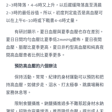
2~3時降落，4~6時又上升，以后遲緩降落直至清晨
2~3時的最低谷值。所以，初度判定能否是高血壓可
以在上午6~10時或下戰書4~6時丈量。
有研討顯示，夏日血壓與夏季血壓也存在差別。
夏日日間均勻血壓比夏季低2mmHg擺佈，夏日夜間
血壓、脈壓比夏季更高，夏日非杓型高血壓和純真夜
間高血壓患者比例比夏季更多。
預防高血壓的六個辦法
保持活動。常常、紀律的身材運動可以預防和把
持高血壓，如健步走、泅水、打太極拳、跳廣場舞和
家務休息等。
限制食鹽攝進。鈉鹽攝進過多不難惹起身材水鈉
潴留，招致血容量增添，進而降低血壓。提出成人天