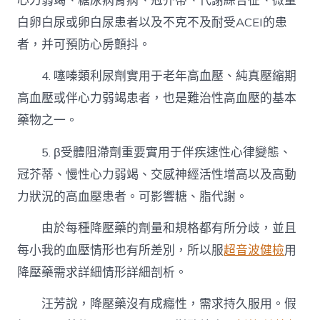
心力弱竭、糖尿病腎病、冠芥蒂、代謝綜合征、微量
白卵白尿或卵白尿患者以及不克不及耐受ACEI的患
者，并可預防心房顫抖。
4. 噻嗪類利尿劑實用于老年高血壓、純真壓縮期
高血壓或伴心力弱竭患者，也是難治性高血壓的基本
藥物之一。
5. β受體阻滯劑重要實用于伴疾速性心律變態、
冠芥蒂、慢性心力弱竭、交感神經活性增高以及高動
力狀況的高血壓患者。可影響糖、脂代謝。
由於每種降壓藥的劑量和規格都有所分歧，並且
每小我的血壓情形也有所差別，所以服
超音波健檢
用
降壓藥需求詳細情形詳細剖析。
汪芳說，降壓藥沒有成癮性，需求持久服用。假