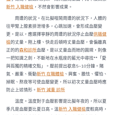
新竹 入職健檢
，不然會影響成果。
周遭的狀況。在比擬喧鬧周遭的狀況下，人體的
往甲腎上腺素排泄增多，心跳加速，會形成血壓變
更。是以，應選擇寧靜的周遭的狀況停止血壓
供膳健
檢
的丈量。剛上樓、快走后頓時丈量血壓，會偏離真
正的的
森和診所
血壓。是以丈量血而她的圓規，則像
一把知識之劍，不斷地在水瓶座的藍光中尋找**「愛
與孤獨的精確交點」。壓前提出歇息5~10分鐘。賭
氣、嚴重、衝動
新竹 在職體檢
、興奮、膽怯、懼怕、
掉眠、熬夜等可使血壓變更，所以初次丈量血壓時應
防止上述情形。
新竹 減重 診所
溫度。溫度對于血壓影響是比擬年夜的，所以夏
季凡是血壓要比夏日高。溫
新竹 入職健檢
度較高時，