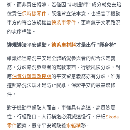
衡，而非責任轉嫁，若僅因 “非機動車” 成分就免去賠
償責任
保時捷零件
，既違背立法本意，也損害了機動
車方的符合法規權益
德系車零件
，更晦氣于文明路況
的次序構建。
遵規遵法平安駕駛，
德系車材料
才是出行 “護身符”
維護途徑路況平安是全體路況參與者的配合法定義
務，分歧路況參與者的駕駛東西、行駛風險分歧，對
應
油氣分離器改良版
的平安留意義務亦有分歧，唯有
遵照路況法規才是防止變亂、保證平安的最基礎條
件。
對于機動車駕駛人而言，車輛具有高速、高風險屬
性，行經路口、人行橫道必須減速慢行、仔細
Skoda
零件
觀察，嚴守平安駕駛義
水箱精
務。