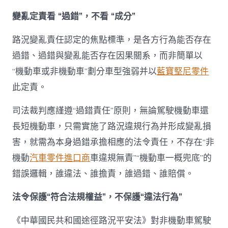
變亂定責看 “過錯”，不看 “成分”
路況變亂責任認定的焦點標準，是各方行為能否存在
過錯、過錯與變亂能否存在因果關系，而非簡單以
“機動車或非機動車”劃分車型強弱并以
藍寶堅尼零件
此定責。
司法裁判應謹遵“過錯責任”原則，無論駕駛機動車還
長短機動車，只需實施了路況違規行為并形成變亂損
害，就需為本身過錯承擔相應的法令責任，不存在“非
機動
汽車零件進口商
車違規無責”“機動車一概兜底”的
錯誤邏輯，誰違法、誰擔責，誰過錯、誰賠償。
法令保護“符合法規權益”，不保護“違法行為”
《中華國民共和國途徑路況平安法》對非機動車駕駛