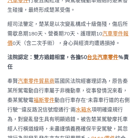
汽車零件
行駛且闖紅燈，與駕駛機動車通過的楚某發
生碰撞，最終形成楚某受傷。
經司法鑒定，楚某是以次變亂構成十級傷殘，傷后所
需歇息期180天、營養期70天、護理期10
汽車零件報
價
0天（含二次手術），身心與經濟均遭遇損掉。
法院認定：雙方過錯相當，各擔50
台北汽車零件
%責
任
奉賢
汽車零件貿易商
區國民法院經審理認為，原告秦
某所駕電動自行車屬于非機動車，從事發情況來看，
秦某駕駛電
福斯零件
動自行車存在“未靠車行道的右側
行駛”“違反路況信號燈通行”兩
水箱水
項明確違規行
為，對變亂發生具有明顯過錯。被告楚某駕駛摩托車
經人行橫道線時，未盡謹慎義務確保平安駕駛，其忽