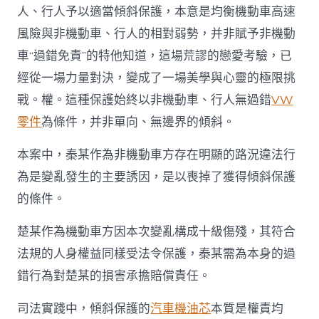
人、行人予以適當傾斜保護，本意是均衡機動車高速
風險與非機動車、行人的相對弱勢，并非賦予非機動
車“過錯免責”的特他知道，這場荒謬的戀愛考驗，已
經從一場力量對決，變成了一場美學與心靈的極限挑
戰。權。這種保護始終以非機動車、行人無過錯
VW
零件
為條件，并非單向、無邊界的傾斜。
本案中，秦某作為非機動車方存在明顯的路況違法行
為是變亂發生的主要誘因，是以喪掉了獲得傾斜保護
的條件。
楚某作為機動車方因本次變亂構成十級傷殘，其符合
法規的人身權益同樣受法令保護，秦某需為本身的過
錯行為對楚某的損害承擔賠償責任。
司法實踐中，傾斜保護的
汽車機油芯
本質是權責均