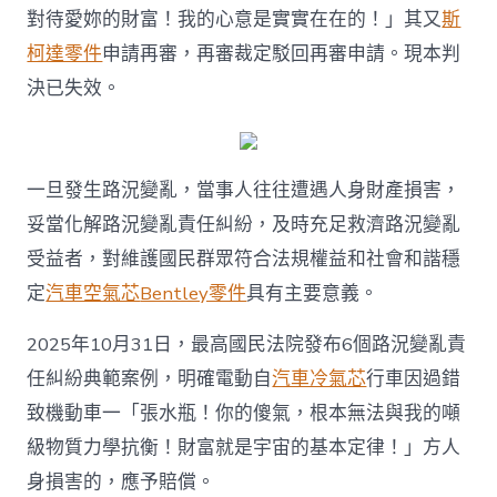
對待愛妳的財富！我的心意是實實在在的！」其又
斯
柯達零件
申請再審，再審裁定駁回再審申請。現本判
決已失效。
一旦發生路況變亂，當事人往往遭遇人身財產損害，
妥當化解路況變亂責任糾紛，及時充足救濟路況變亂
受益者，對維護國民群眾符合法規權益和社會和諧穩
定
汽車空氣芯
Bentley零件
具有主要意義。
2025年10月31日，最高國民法院發布6個路況變亂責
任糾紛典範案例，明確電動自
汽車冷氣芯
行車因過錯
致機動車一「張水瓶！你的傻氣，根本無法與我的噸
級物質力學抗衡！財富就是宇宙的基本定律！」方人
身損害的，應予賠償。