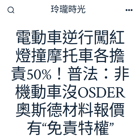
跳
玲瓏時光
至
搜
選
尋
單
主
切
電動車逆行闖紅
要
換
開
內
關
燈撞摩托車各擔
容
責50%！普法：非
機動車沒OSDER
奧斯德材料報價
有“免責特權”