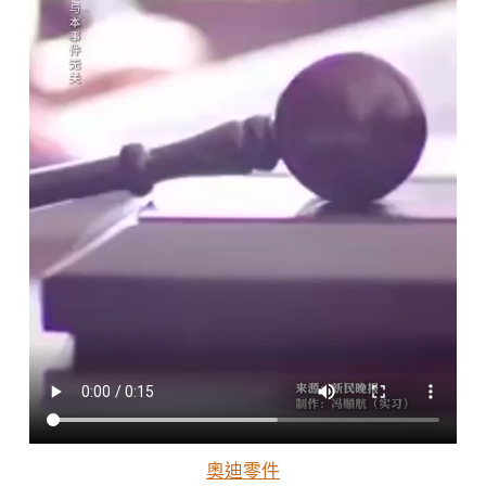
非
機
動
車
沒
OSDER
奧
斯
德
材
料
報
價
有
“免
責
特
權”〉
中
奧迪零件