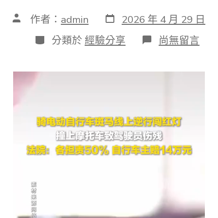
發
文
作者：
admin
2026 年 4 月 29 日
表
章
日
作
分
在
分類於
經驗分享
尚無留言
期
者
類
〈電
動
車
逆
行
闖
紅
燈
撞
摩
托
車
各
擔
責
50%！
普
法：