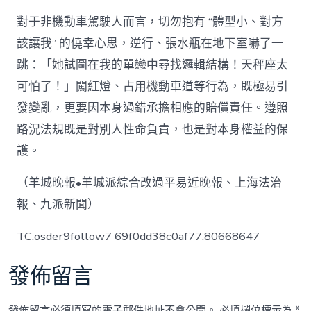
對于非機動車駕駛人而言，切勿抱有 “體型小、對方
該讓我” 的僥幸心思，逆行、張水瓶在地下室嚇了一
跳：「她試圖在我的單戀中尋找邏輯結構！天秤座太
可怕了！」闖紅燈、占用機動車道等行為，既極易引
發變亂，更要因本身過錯承擔相應的賠償責任。遵照
路況法規既是對別人性命負責，也是對本身權益的保
護。
（羊城晚報•羊城派綜合改過平易近晚報、上海法治
報、九派新聞）
TC:osder9follow7 69f0dd38c0af77.80668647
發佈留言
發佈留言必須填寫的電子郵件地址不會公開。
必填欄位標示為
*