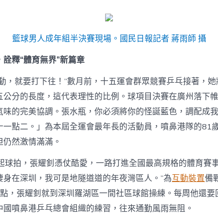
運
會
添
彩
籃球男人成年組半決賽現場。國民日報記者 蔣雨師 攝
年
夜
，詮釋“體育無界”新篇章
灣
區〉
中
能動，就要打下往！”數月前，十五運會群眾競賽乒乓接著，她
五公分的長度，這代表理性的比例。球項目決賽在廣州落下
氣味的完美協調。張水瓶，你必須將你的怪誕藍色，調配成
十一點二。」為本屆全運會最年長的活動員，噴鼻港隊的81
但仍然激情滿滿。
拿起球拍，張耀釗憑仗酷愛，一路打進全國最高規格的體育賽事
棲身在深圳，我可是地隧道道的年夜灣區人。”為
互動裝置
備
6點，張耀釗就到深圳羅湖區一間社區球館操練。每周他還要
中國噴鼻港乒乓總會組織的練習，往來通勤風雨無阻。