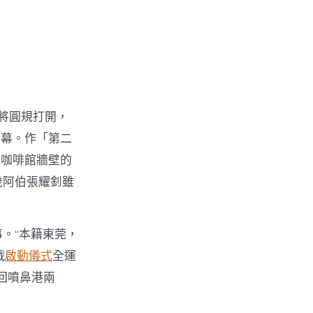
將圓規打開，
帷幕。作「第二
我咖啡館牆壁的
歲阿伯張耀釗雖
。“本籍東莞，
戰
啟動儀式
全運
回噴鼻港兩