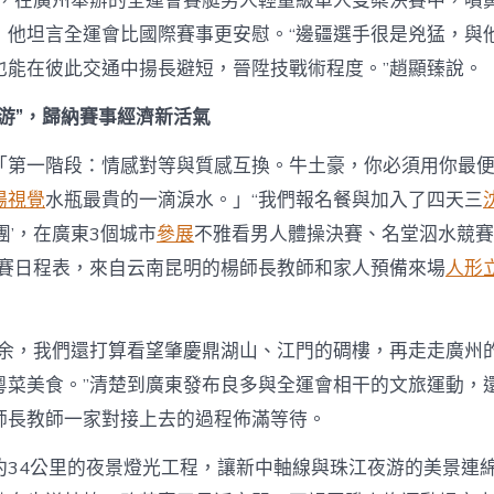
0日，在廣州舉辦的全運會賽艇男人輕量級單人雙槳決賽中，噴
，他坦言全運會比國際賽事更安慰。“邊疆選手很是兇猛，與
也能在彼此交通中揚長避短，晉陞技戰術程度。”趙顯臻說。
題游”，歸納賽事經濟新活氣
「第一階段：情感對等與質感互換。牛土豪，你必須用你最
陽視覺
水瓶最貴的一滴淚水。」“我們報名餐與加入了四天三
團’，在廣東3個城市
參展
不雅看男人體操決賽、名堂泅水競賽
競賽日程表，來自云南昆明的楊師長教師和家人預備來場
人形
之余，我們還打算看望肇慶鼎湖山、江門的碉樓，再走走廣州
粵菜美食。”清楚到廣東發布良多與全運會相干的文旅運動，
師長教師一家對接上去的過程佈滿等待。
約34公里的夜景燈光工程，讓新中軸線與珠江夜游的美景連