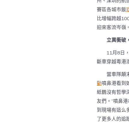
州、深圳的航
賽區各城市飯
比增幅跨越1
迎來客流岑嶺
立異衝破
11月8
斷車穿越粵港
當車隊顛
動
噴鼻港看到
紙鶴沒有哲學
友們。”噴鼻
到現場有這么
了更多人的追