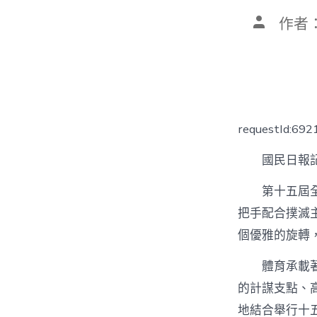
文
作者
章
作
者
requestId:692
國民日報記
第十五屆
把手配合撲滅
個優雅的旋轉
體育承載
的計謀支點、
地結合舉行十