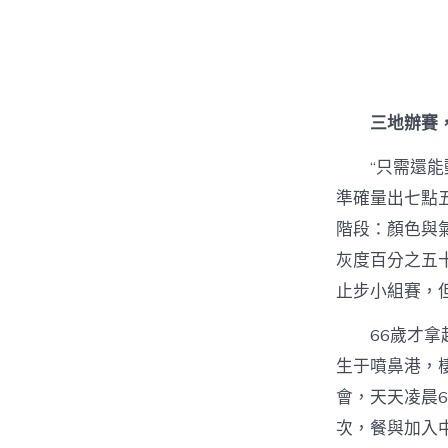
三地辦賽
“只需還
準確量出七點
階段：顏色與
灰度百分之五
止步小組賽，
66歲才
生于噴鼻港，
會，天天凌晨
次，餐與加入