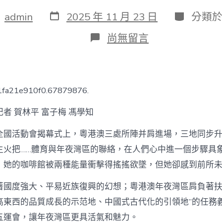
發
分
：
admin
2025 年 11 月 23 日
分類
表
類
日
在
尚無留言
期
〈08
靠
設
計
包
1fa21e910f0.67879876.
裝
全
者 賀林平 富子梅 馮學知
運
年
全國活動會揭幕式上，粵港澳三處所陣并肩進場，三地同步
夜
視
主火把……體育與年夜灣區的聯絡，在人們心中進一個步驟具
野
，她的咖啡館被兩種能量衝擊得搖搖欲墜，但她卻感到前所
丨
結
合
著國度強大、平易近族復興的幻想；粵港澳年夜灣區肩負著扶
辦
高東西的品質成長的示范地、中國式古代化的引領地”的任務
賽，
全
五運會，讓年夜灣區更具活氣和魅力。