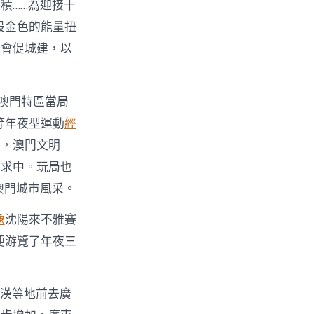
積……為迎接十
股金色的能量扭
辦會促城建，以
澳門特區當局
等年夜型運動
經
外，澳門文明
追求中。玩局也
澳門城市風采。
像
沈陽來不雅賽
便游覽了年夜三
武漢等地前去廣