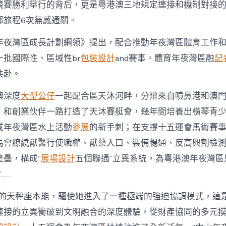
競賽勝利舉行的背后，更是粵港澳三地規定連接和機制對接
部旅程6次無感通關。
年夜灣區成長計劃綱領》提出，配合推動年夜灣區體育工作
批國際性、區域性br
包裝設計
and賽事。體育年夜灣區融
記
共赴。
澳深度
大型公仔
一起配合區天沐河畔，分辨來自噴鼻港和澳
，和創業伙伴一路打造了天沐賽艇會，幾年間培養出橫琴青
成年夜灣區水上活動
參展
的新手刺；在支撐十五運會馬術賽
馬會繚繞獸醫行使職權、獸藥入口、裝備暢通、反高興劑檢
壁壘，構成“
展場設計
五個聯通”立異系統，為粵港澳年夜灣區
……
她的天秤座本能，驅使她進入了一種極端的強迫協調模式，這
連接的立異衝破到文明融合的深度體驗，從財產協同的多元