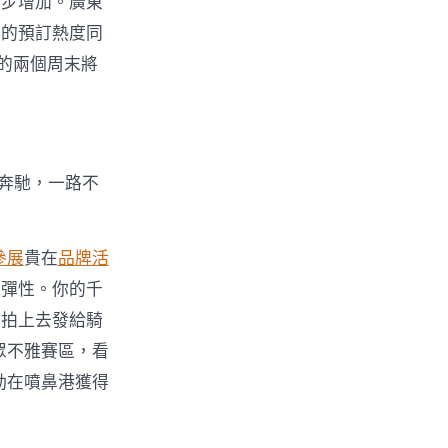
穩步增加。廣東
遠的預訂熱度同
代的兩個周末將
奔馳，一路不
參展
貴在
品牌活
乏彈性。你的千
要拍上去發給騎
眾不雅賽區，看
動在噴鼻港獲得