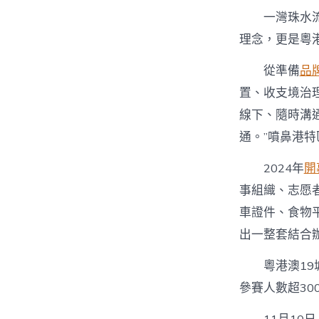
一灣珠水
理念，更是粵
從準備
品
置、收支境治
線下、隨時溝
通。”噴鼻港
2024年
開
事組織、志愿
車證件、食物
出一整套結合
粵港澳1
參賽人數超3