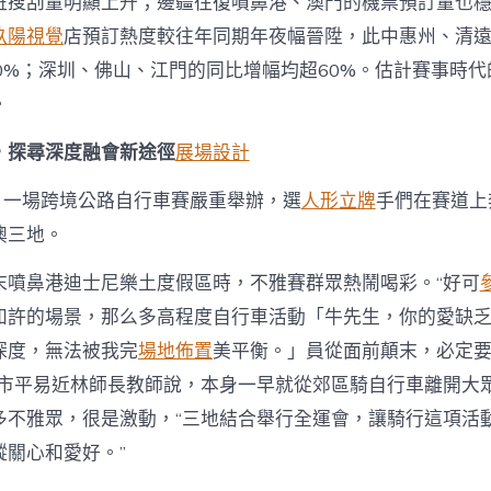
班搜刮量明顯上升；邊疆往復噴鼻港、澳門的機票預訂量也
玖陽視覺
店預訂熱度較往年同期年夜幅晉陞，此中惠州、清
00%；深圳、佛山、江門的同比增幅均超60%。估計賽事時
。
，探尋深度融會新途徑
展場設計
日，一場跨境公路自行車賽嚴重舉辦，選
人形立牌
手們在賽道上
澳三地。
末噴鼻港迪士尼樂土度假區時，不雅賽群眾熱鬧喝彩。“好可
如許的場景，那么多高程度自行車活動「牛先生，你的愛缺
深度，無法被我完
場地佈置
美平衡。」員從面前顛末，必定
港市平易近林師長教師說，本身一早就從郊區騎自行車離開大
多不雅眾，很是激動，“三地結合舉行全運會，讓騎行這項活
蹤關心和愛好。”