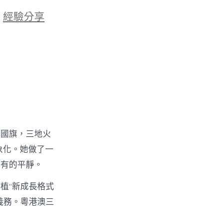
於
經驗分享
升國旗，三地火
象化。她做了一
未有的平靜。
植“新成長格式
義務。粵港澳三