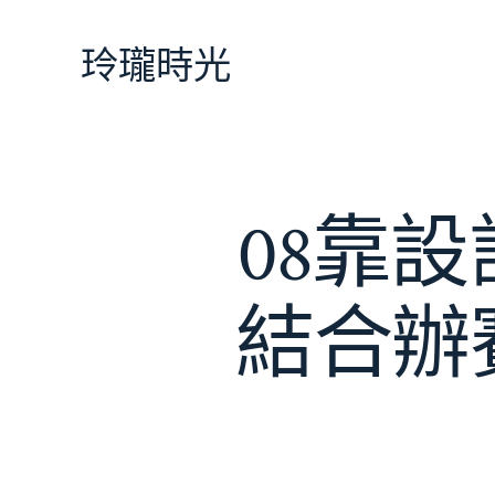
跳
至
玲瓏時光
主
要
內
容
08靠
結合辦