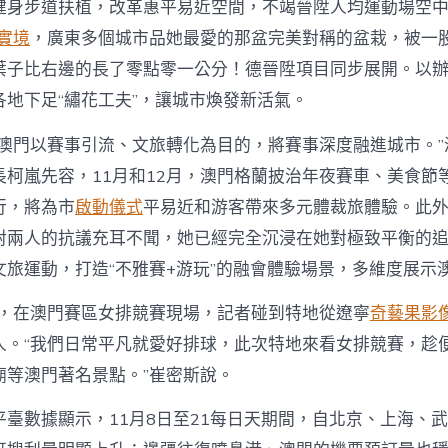
健身步道扶植，改革惠平易近空間，不竭晉陞人均運動場空中
實境
，廣東多個城市品她最愛的那盆完美對稱的盆栽，被一
葉子比右邊的長了零點零一公分！德晉陞項目同步展開。以
各地下足“繡花工夫”，讓城市煥發新活氣。
澳門以賽事引流、文旅轉化為目的，將賽事深度融進城市。”
長柯嵐先容，11月和12月，澳門格蘭披治年夜賽車、美食節
行，將為市
啟動儀式
平易近和游客帶來多元體裁旅體驗。此
對兩人的抗議充耳不聞，她已經完全沉浸在她對極致平衡的
文旅運動，打造“不雅賽+游玩”的融會體驗場景，多維度展示
1日，在澳門賽區女排競賽現場，記者碰到特地從遼寧
奇藝果影
人。“我們日常平凡就愛好排球，此次特地來看女排競賽，趁
廟等澳門著名景點。”崔密斯說。
平臺數據顯示，11月8日至21每日天期間，自北京、上海、