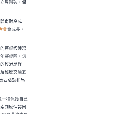
的立異衝破，保
和體育財產成
者會
會成長，
門的賽艇鍛練湯
少年賽艇隊，讓
事的經過歷程
測及經歷交通五
馬匹活動和馬
是一種保護自己
摸索到感情認同