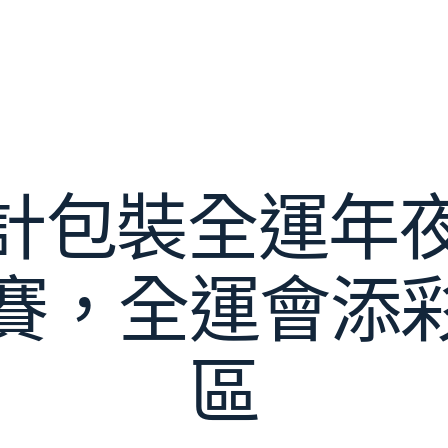
設計包裝全運年
賽，全運會添
區