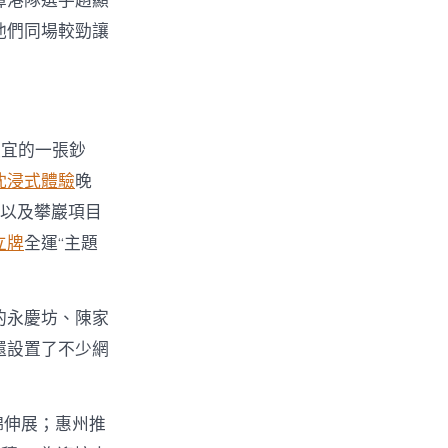
鼻港隊選手趙顯
他們同場較勁讓
便宜的一張鈔
沈浸式體驗
晚
以及攀巖項目
立牌
全運“主題
的永慶坊、陳家
還設置了不少網
綿伸展；惠州推