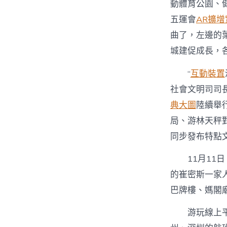
動體育公園、
五運會
AR擴增
曲了，左邊的
城建促成長，
“
互動裝置
社會文明司司
典大圖
陸續舉
局、游林天秤
同步發布特點
11月1
的崔密斯一家
巴牌樓、媽閣
游玩線上