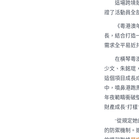
這場跨境
證了活動員全
《粵港澳
長，結合打造一
需求全平易近
在橫琴粵
少文、朱銘琨
這個項目成長
中，噴鼻港跑
年夜範疇衝破
財產成長“打樣”
“從規定
的防禦機制。