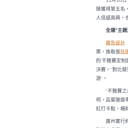
11月1
臻獲得第五名
人倍感高興，
全運“主
廣告設計
票，換取張
玖
的‘不雅賽定制
決賽。”對比
游”。
“不雅賽
祠，品嘗隧道
紅打卡點，楊
廣州實行