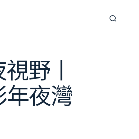
搜
尋
切
換
開
關
夜視野丨
彩年夜灣