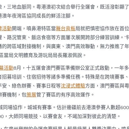
流，三地血脈同。粵港澳初次結合舉行全運會，既活潑彰顯了“
港澳年夜灣區協同成長的鮮活注腳。
牌活動
開端，噴鼻港特區當
舞台背板
局就把慎密協作放在首
理、路況管束、飯店食宿等方面屢次展開跨部分練習訓練。“
通的跨區域對接機制，與廣東、澳門高效聯動，無力推進了
特區當局文明體育及游玩局局長羅淑佩說。
幕活動
8月，十五運會澳門賽區準備辦公室正式啟動，一年
者招募培訓、住宿招待等諸多準備任務。特殊是在跨境賽事
平安、綠色辦賽、賽事日程等
沈浸式體驗
方面，澳門賽區與
辦賽機制，包
策展
管了賽區的有序高效運作。
9城同場協作，城城有賽事。估計邊疆前去港澳參賽人數超600
000，大師同場競技、以賽會友，不竭加深對彼此的清楚。