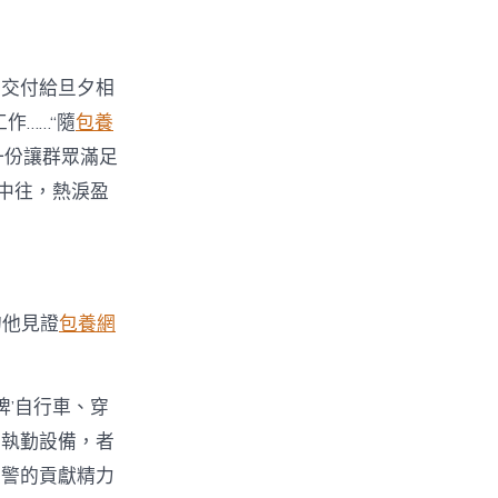
，交付給旦夕相
作……“隨
包養
一份讓群眾滿足
中往，熱淚盈
的他見證
包養網
牌’自行車、穿
的執勤設備，者
交警的貢獻精力