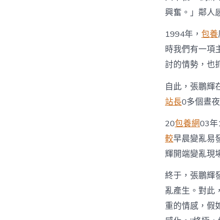
興奮。」鄰人
1994年，
包養
時我們有一項
討的情勢，也
自此，張鵬輝
站長
0多個晝
20
包養網
03
較
早晨變亂易
輝開端變亂現
終于，張鵬輝
亂產生。對此
重的情感，假