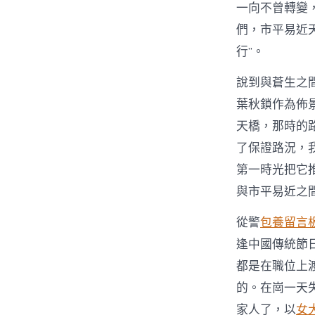
一向不曾轉變
們，市平易近
行”。
說到與蒼生之間
葉秋鎖作為佈
天橋，那時的
了保證路況，
第一時光把它
與市平易近之間
從警
包養留言
逢中國傳統節
都是在職位上
的。在崗一天
家人了，以
女