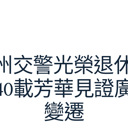
廣州交警光榮退
40載芳華見證
變遷