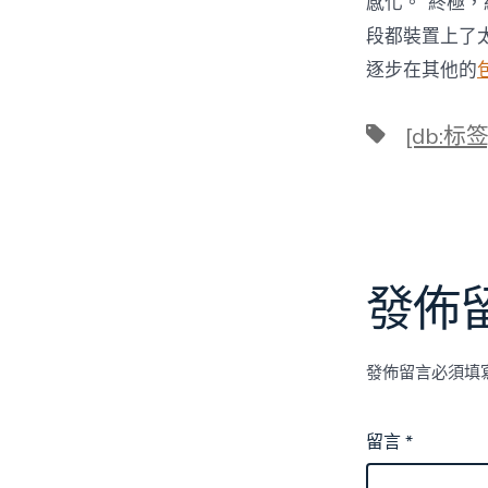
感化。”終極，
段都裝置上了
逐步在其他的
標
[db:标签
籤
發佈
發佈留言必須填
留言
*