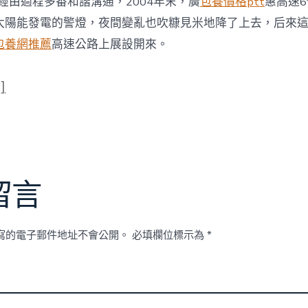
經由過程多番和諧溝通，2004年末，廣
包養價格ptt
惠高速
太陽能發電的警燈，夜間變亂也吹糠見米地降了上去，后來
包養網推薦
高速公路上展設開來。
]
留言
寫的電子郵件地址不會公開。
必填欄位標示為
*