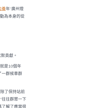
包養
年“廣州燈
舉動為本身的從
默默貢獻。
就是10個年
了一群候車群
務除了保持站前
“往往群眾一下
媽了解了應當很