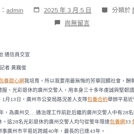
發
分
：
admin
2025 年 3 月 5 日
分類於
表
類
日
在
尚無留言
期
〈28
名
廣
州
交
怡 通信員交宣
警
光
網記者 黃巍俊
榮
退
包養甜心網
我培育，所以我要用最無悔的芳華回饋社會，酬報
休！
一
禮服、光彩退休的廣州交警人，用本身三十多年虔誠與堅韌
包
。1月13日，廣州市公安局路況差人支隊
包養合約
舉辦平易近
養
經
歷
8年，為廣州交……通治理工作前赴后繼的廣州交警人中有28
40
休。這28名光彩退休的廣州交警人均勻從警年限達
包養網
33.
載
芳
辦事廣州市平易近跨越40年，最長的已達43年。