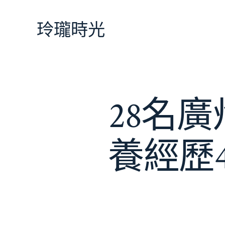
跳
至
玲瓏時光
主
要
內
容
28名
養經歷