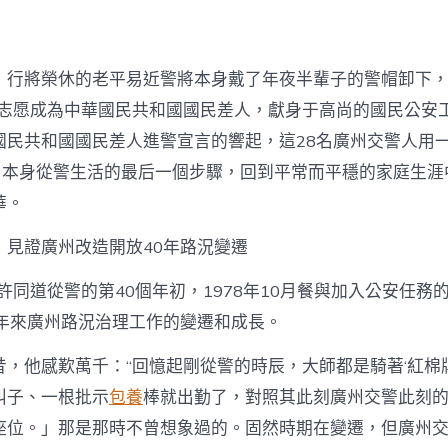
華
見
證
廣
，行將榮休的老平易近警將本身戴了年夜半輩子的警帽卸下
州
路
我志愿成為中華國民共和國國民差人，獻身于高尚的國民公安工
況
國民共和國國民差人進警宣言的響起，這28名廣州交警人用
變
遷〉
完了本身從警生活的最后一個步驟，回到平常而平穩的家庭生涯
中
華。
：見證廣州改造開放40年路況變遷
廣許同道從警的第40個年初，1978年10月餐與加入公安任務
0年來廣州路況治理工作的變遷和成長。
昔，他感歎萬千：“回憶起剛從警的時辰，大師都是騎著‘紅棉
叫子、一根批示
包養
棒就出勤了，對照其此刻廣州交警此刻
座位。」那是那時不曾想象過的。固然時期在變遷，但廣州