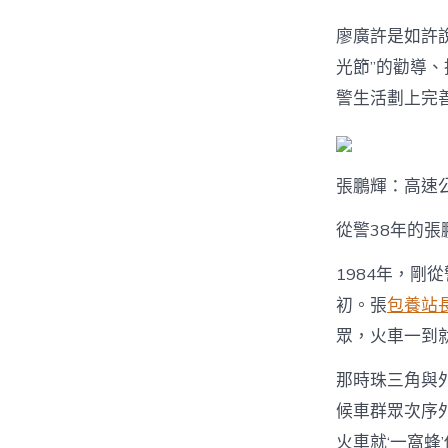
廖廣許是如許
光節”的勸導
警生活劃上完
張鵬輝：高速
從警38年的
1984年，剛
初。張
包養站
眾，火車一到就
那時珠三角與
候車群眾次序
火車就‘一窩