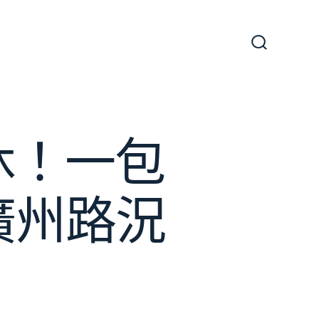
搜
尋
切
換
開
關
休！一包
廣州路況