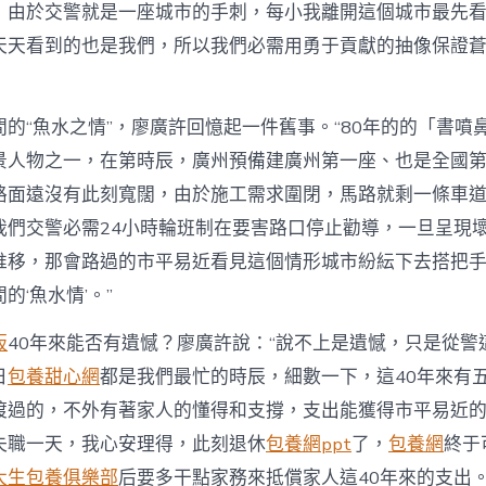
，由於交警就是一座城市的手刺，每小我離開這個城市最先
天天看到的也是我們，所以我們必需用勇于貢獻的抽像保證
的“魚水之情”，廖廣許回憶起一件舊事。“80年的的「書噴
景人物之一，在第時辰，廣州預備建廣州第一座、也是全國
路面遠沒有此刻寬闊，由於施工需求圍閉，馬路就剩一條車
我們交警必需24小時輪班制在要害路口停止勸導，一旦呈現
推移，那會路過的市平易近看見這個情形城市紛紜下去搭把
的‘魚水情’。”
板
40年來能否有遺憾？廖廣許說：“說不上是遺憾，只是從警
日
包養甜心網
都是我們最忙的時辰，細數一下，這40年來有
渡過的，不外有著家人的懂得和支撐，支出能獲得市平易近
失職一天，我心安理得，此刻退休
包養網ppt
了，
包養網
終于
大生包養俱樂部
后要多干點家務來抵償家人這40年來的支出。