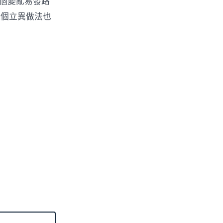
6個變亂易發路
這個立異做法也