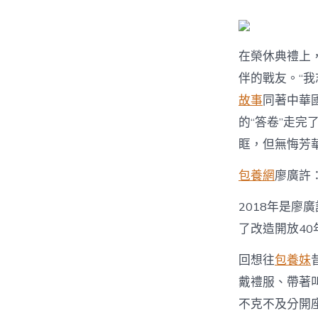
在榮休典禮上
伴的戰友。“
故事
同著中華
的“答卷”走
眶，但無悔芳
包養網
廖廣許
2018年是廖
了改造開放4
回想往
包養妹
戴禮服、帶著
不克不及分開