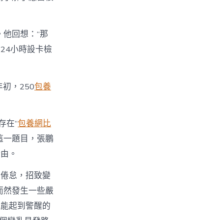
他回想：“那
24小時設卡檢
初，250
包養
存在“
包養網比
這一題目，張鵬
緣由。
性倦怠，招致變
而然發生一些嚴
就能起到警醒的