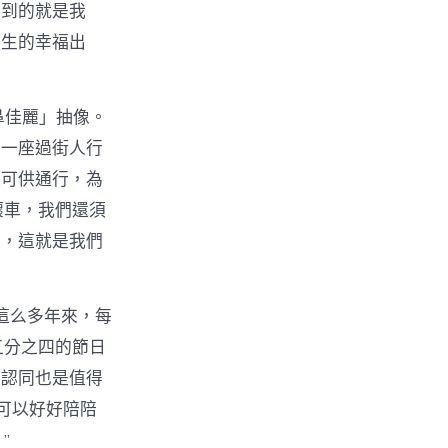
看到的就是我
蒼生的幸福出
鼻佳麗」抽像。
第一座過街人行
道可供通行，為
壞車，我們還須
手，這就是我們
這么多年來，每
五分之四的節日
的認同也是值得
可以好好陪陪
”