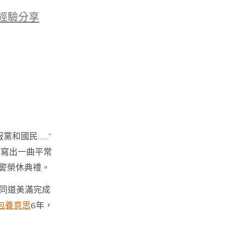
經驗分享
黨和國民……”
譜寫出一曲平常
警榮休典禮。
名同道美滿完成
包養意思
6年，