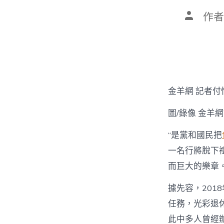
文
作者
章
作
者
金羊網 記者付
圖/錄像 金羊
“是黨和國民把
一名行將脫下
而巨大的樂章
據先容，201
任務，光彩退
此中多人曾經