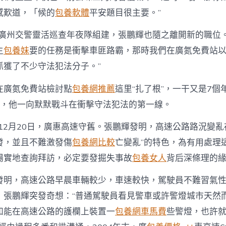
感歎道，「候的
包養軟體
平安題目很主要。”
廣州交警靈活巡查年夜隊組建，張鵬輝也隨之離開新的職位。
主
包養妹
要的任務是衝擊車匪路霸，那時我們在廣氮免費站以
抓獲了不少守法犯法分子。”
在廣氮免費站檢討點
包養網推薦
這里“扎了根”，一干又是7個年
夜，他一向默默戰斗在衝擊守法犯法的第一線。
年12月20日，廣惠高速守舊。張鵬輝發明，高速公路路況變亂
發，並且不難激發傷
包養網比較
亡變亂”的特色，為有用處理
場實地查詢拜訪，必定要發掘失事故
包養女人
背后深條理的
發明，高速公路早晨車輛較少，車速較快，駕駛員不難習氣
，張鵬輝突發奇想：“普通駕駛員看見警車或許警燈城市天然
如能在高速公路的護欄上裝置一
包養網車馬費
些警燈，也許