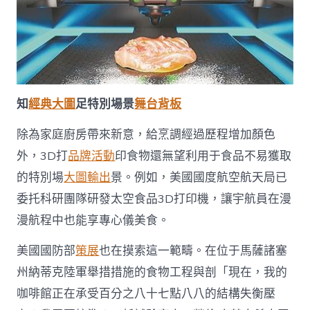
知
經典大圖
足特別場景
舞台背板
除為家庭廚房帶來新意，給烹調經過歷程增加顏色
外，3D打
品牌活動
印食物還無望利用于食品不易獲取
的特別場
大圖輸出
景。例如，美國國度航空航天局已
委托科研團隊研發太空食品3D打印機，讓宇航員在漫
漫航程中也能享專心儀美食。
美國國防部
策展
也在摸索這一範疇。在位于馬薩諸塞
州納蒂克陸軍舉措措施的食物工程與剖「現在，我的
咖啡館正在承受百分之八十七點八八的結構失衡壓