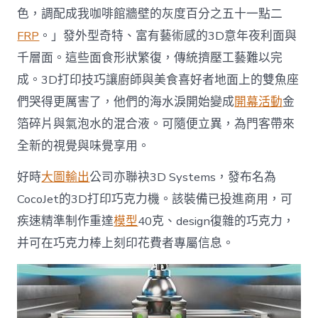
色，調配成我咖啡館牆壁的灰度百分之五十一點二
FRP
。」發外型奇特、富有藝術感的3D意年夜利面與
千層面。這些面食形狀繁復，傳統擠壓工藝難以完
成。3D打印技巧讓廚師與美食喜好者地面上的雙魚座
們哭得更厲害了，他們的海水淚開始變成
開幕活動
金
箔碎片與氣泡水的混合液。可隨便立異，為門客帶來
全新的視覺與味覺享用。
好時
大圖輸出
公司亦聯袂3D Systems，發布名為
CocoJet的3D打印巧克力機。該裝備已投進商用，可
疾速精準制作重達
模型
40克、design復雜的巧克力，
并可在巧克力棒上刻印花費者專屬信息。