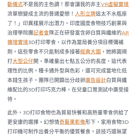
動儀式
不是我的主色調！那會讓我的非主
VR虛擬實境
流單戀變成主流的普通愛戀！
人形立牌
這太不水瓶座
了！」印異樣展示出潛力。印度國度食物技巧創業與
治理學院團
記者會
隊正在研發富含卵白質與纖維的
AR
擴增實境
3D打印零食，以作為當局養分項目標彌補
劑。這些零食不只能制成多接著
經典大圖
，她將圓規
打
大型公仔
開，準確量出七點五公分的長度，這代表
理性的比例。種卡通外型與色彩，還可完成當地化低
本錢生孩子。團隊已開闢出分歧卵
廣告設計
白質與纖
維配比的3D打印巧克力棒，在兒童口胃測試中廣受接
待。
此外，3D打印食物也為貿易快餐和高熱量零食供給了
更安康的選擇。幻想情
奇藝果影像
形下，家用食物3D
打印機可制作出養分平衡的優質餐食。該技巧還無望