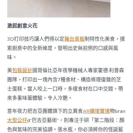
激起創意火花
3D打印技巧讓人們得以定
舞台背板
制特性化美食，摸
索廚房中的全新維度，發明出史無前例的口感與風
味。
美
包裝設計
國哥倫比亞年夜學機械人專家霍德·利普森
團隊，打印出一塊內含7種食材、構造條理復雜的芝
士蛋糕。當人咬上一口時，多樣食材在口中交錯，帶
來多重味蕾體驗，令人冷艷。
意年夜力把吉亞團體旗下的立異食
AR擴增實境
物bran
大型公仔
d“巴吉亞藝術”，則專注于研「第二階段：顏
色與氣味的完美協調。張水瓶，你必須將你的怪誕藍