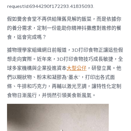
印
requestId:6944290f172293.41835093.
悄
然
假如黌舍食堂不再供給陳舊見解的飯菜，而是依據你
引
領
的養分需求，定制一份能助你精神抖擻應對進修的餐
美
食，這會完成嗎？
食
08
靠
據物理學家組織網日前報道，3D打印食物正讓這些假
設
想走向實際。近年來，3D打印食物技巧成長敏捷，全
計
app
球多家機構與企業投進資本
大型公仔
，研發立異。他
新
們以糊狀物、粉末和凝膠為“墨水”，打印出各式面
風
氣〉
條、牛排和巧克力，再輔以激光烹調，讓特性化定制
中
食物日漸風行，并悄然引領美食新風氣。