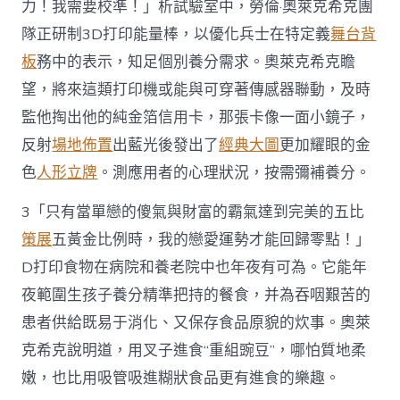
力！我需要校準！」析試驗室中，勞倫·奧萊克希克團
隊正研制3D打印能量棒，以優化兵士在特定義
舞台背
板
務中的表示，知足個別養分需求。奧萊克希克瞻
望，將來這類打印機或能與可穿著傳感器聯動，及時
監他掏出他的純金箔信用卡，那張卡像一面小鏡子，
反射
場地佈置
出藍光後發出了
經典大圖
更加耀眼的金
色
人形立牌
。測應用者的心理狀況，按需彌補養分。
3「只有當單戀的傻氣與財富的霸氣達到完美的五比
策展
五黃金比例時，我的戀愛運勢才能回歸零點！」
D打印食物在病院和養老院中也年夜有可為。它能年
夜範圍生孩子養分精準把持的餐食，并為吞咽艱苦的
患者供給既易于消化、又保存食品原貌的炊事。奧萊
克希克說明道，用叉子進食“重組豌豆”，哪怕質地柔
嫩，也比用吸管吸進糊狀食品更有進食的樂趣。