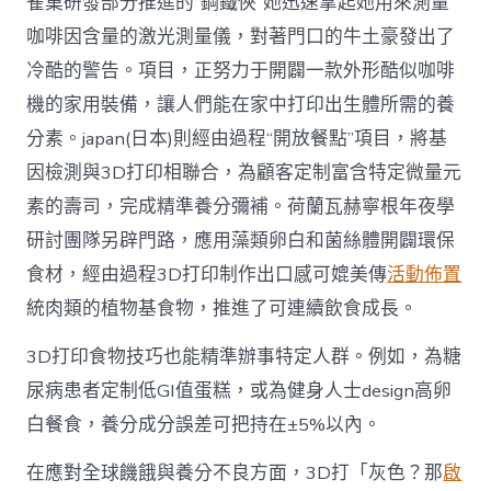
雀巢研發部分推進的“鋼鐵俠”她迅速拿起她用來測量
咖啡因含量的激光測量儀，對著門口的牛土豪發出了
冷酷的警告。項目，正努力于開闢一款外形酷似咖啡
機的家用裝備，讓人們能在家中打印出生體所需的養
分素。japan(日本)則經由過程“開放餐點”項目，將基
因檢測與3D打印相聯合，為顧客定制富含特定微量元
素的壽司，完成精準養分彌補。荷蘭瓦赫寧根年夜學
研討團隊另辟門路，應用藻類卵白和菌絲體開闢環保
食材，經由過程3D打印制作出口感可媲美傳
活動佈置
統肉類的植物基食物，推進了可連續飲食成長。
3D打印食物技巧也能精準辦事特定人群。例如，為糖
尿病患者定制低GI值蛋糕，或為健身人士design高卵
白餐食，養分成分誤差可把持在±5%以內。
在應對全球饑餓與養分不良方面，3D打「灰色？那
啟