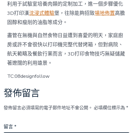
利用于試驗室培養肉類的定制加工，進一個步驟優化
3D打印漢
沈浸式體驗
堡，往除能夠招致
場地佈置
高膽
固醇和瘦削的油脂等成分。
盡管在無機與自然食物日益遭到喜愛的明天，家庭廚
房或許不會很快以打印機完整代替烤箱，但對病院、
航天範疇及餐飲行業而言，3D打印食物技巧無疑儲藏
著遼闊的利用遠景。
TC:08designfollow
發佈留言
發佈留言必須填寫的電子郵件地址不會公開。
必填欄位標示為
*
留言
*