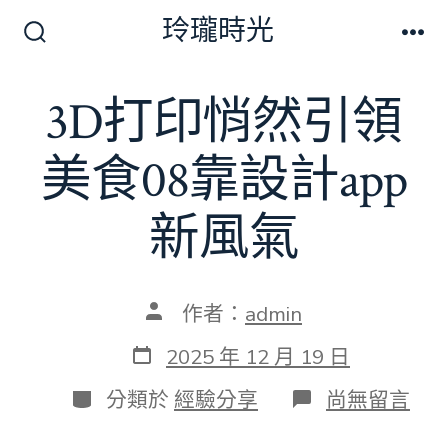
跳
玲瓏時光
至
搜
選
尋
單
主
切
3D打印悄然引領
要
換
開
內
關
美食08靠設計app
容
新風氣
文
作者：
admin
章
作
發
2025 年 12 月 19 日
者
表
日
分
在
分類於
經驗分享
尚無留言
期
類
〈3D
打