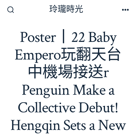
跳
玲瓏時光
至
搜
選
尋
單
主
切
Poster丨22 Baby
要
換
開
內
關
Empero玩翻天台
容
中機場接送r
Penguin Make a
Collective Debut!
Hengqin Sets a New