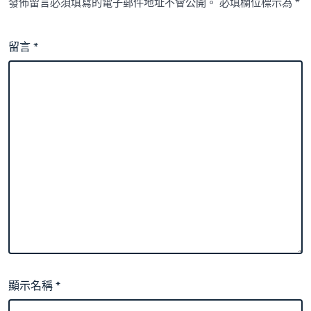
Once
發佈留言必須填寫的電子郵件地址不會公開。
必填欄位標示為
*
Again〉
中
留言
*
顯示名稱
*