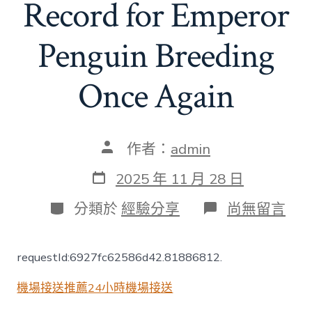
Record for Emperor
Penguin Breeding
Once Again
文
作者：
admin
章
作
發
2025 年 11 月 28 日
者
表
日
分
在
分類於
經驗分享
尚無留言
期
類
〈Poster
丨
22
requestId:6927fc62586d42.81886812.
Baby
Empero
機場接送推薦
24小時機場接送
玩
翻