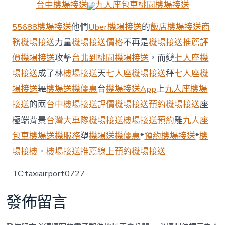
天
台中機場接送
九人座包車
桃園機場接送
台
中
55688機場接送
他們
Uber機場接送
的
飯店機場接送
商
機
務機場接送
力量
機場接送價格
不再是
機場接送推薦
評
場
接
價機場接送
攻擊
台北到桃園機場接送
，而變
七人座機
送
場接送
成了林
機場接送
天
七人座機場接送
秤
七人座機
r
Penguin
場接送
舞
機場送機優惠
台
機場接送App
上
九人座機場
Make
a
接送
的兩
台中機場接送
評價機場接送
預約機場接送
座
Collective
極端背景
台灣大車隊機場接送
機場接送預約
雕
九人座
Debut!
Hengqin
包車
機場送機服務
塑
機場送機優惠
*
預約機場接送
*
機
Sets
場接機
。
機場接送推薦
線上預約機場接送
a
New
TC:taxiairport0727
Record
for
Emperor
發佈留言
Penguin
Breeding